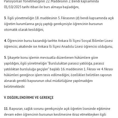
Pansiyonları Yönetmeliğinin 22. Maddesinin 2. Bendi kapsamında
01/10/2025 tarihi itibari ile burs almaya başladığını,
3.
İlgili yönetmeliğin 18. maddesinin 5. Fıkrasının (d) bendi kapsamında açık
öğretim kurumlarına geçiş yaptığı gerekçesiyle öğrencinin bursunun
otomatik olarak kesildiğini,
4.
Öğrencinin bursu kazandığı tarihte Ankara İli İlçesi Sosyal Bilimler Lisesi
öğrencisi, akabinde ise Ankara İli İlçesi Anadolu Lisesi öğrencisi olduğunu,
5.
Şikayete konu işlemin mevzuatla düzenlenen hükümlere göre
yapıldığını, ilgili yönetmeliğin “Bursluluktan parasız yatılılığa, parasız
yatılılıktan bursluluğa geçişler” başlıklı 16. maddesinin 1. Fıkrası ve 4. fıkrası
hükümleri gereğince işlem tesis edilmediğini, özellikleri belirtilen raporun
alınarak gerekli başvurunun okul müdürlüğüne yapılmadığını
belirtmektedir.
V. DEĞERLENDİRME VE GEREKÇE
11.
Başvuran, sağlık sorunu gerekçesiyle açık öğretim lisesinde eğitimine
devam eden öğrencinin bursunun kesilmesine itiraz etmekteyken ilgili