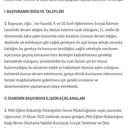
I. BAŞVURANIN İDDİA VE TALEPLERİ
1.
Başvuran, oğlu ..’nın hazırlık, 9. ve 10. Sınıf eğitimlerine Sosyal Bilimler
Lisesinde devam ettiğini, bu okulun evlerine uzak olduğunu, 11. sınıfın ilk
döneminde daha yakın konumda olan Anadolu Lisesine devam ettiğini,
akabinde sık enfeksiyon gibi sağlık gerekçesi ile açık liseye almak zorunda
kaldığını, bu gerekçe ile bursunun kesildiğini, sağlık sebebiyle mecburen
açık liseye geçmiş olmasının burs desteğini kaybetmemesi gerektiği
kanaatinde olduğunu, yönetmelikte bu özel durum için bir istisna
bulunmadığını, bu durumun eşitlik ve hakkaniyet ilkesine aykırı olduğunu
belirterek bursun devam ettirilmesini, geriye dönük burslarının ödenmesini,
benzer mağduriyetlerin giderilmesi için gerekli inceleme ve
düzenlemelerin yapılamasını talep etmektedir.
II. İDARENİN BAŞVURUYA İLİŞKİN AÇIKLAMALARI
2.
Milli Eğitim Bakanlığı Ortaöğretim Genel Müdürlüğünün sayılı yazısında,
öğrencinin 25 Nisan 2021 tarihinde sınava girdiğini, Milli Eğitim Bakanlığına
Bağlı Resmi Okullarda Yatılılık, Bursluluk, Sosyal Yardımlar ve Okul