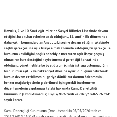
Hazırlık, 9. ve 10. Sınıf eğitimlerine Sosyal Bilimler Lisesinde devam
ettiğini, bu okulun evlerine uzak olduğunu, 11. sınıfın ilk döneminde
daha yakın konumda olan Anadolu Lisesine devam ettiğini, akabinde
sağlık gerekçesi ile açık liseye almak zorunda kaldığını, bu gerekçe ile
bursunun kesildiğini, sağlık sebebiyle mecburen açık liseye geçmiş
olmasının burs desteğini kaybetmemesi gerektiği kanaatinde
olduğunu, yönetmelikte bu özel durum için bir istisna bulunmadığını,
bu durumun eşitlik ve hakkaniyet ilkesine aykırı olduğunu belirterek
bursun devam ettirilmesini, geriye dönük burslarının ödenmesini,
benzer mağduriyetlerin giderilmesi için gerekli inceleme ve
düzenlemelerin yapılaması talebi hakkında Kamu Denetçiliği
Kurumunun (Ombudsmanlık) 05/03/2026 tarih ve 2026/3568-S.26.5141
sayılı kararı.
Kamu Denetçiliği Kurumunun (Ombudsmanlık) 05/03/2026 tarih ve
2026/3568-S.26.5141 sayılı kararında aşağıdaki açıklamalara yer verilmiştir.