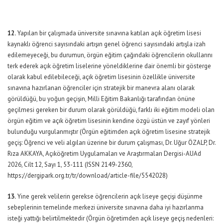
12.
Yapılan bir çalışmada üniversite sınavına katılan açık öğretim lisesi
kaynaklı öğrenci sayısındaki artışın genel öğrenci sayısındaki artışla izah
edilemeyeceği, bu durumun, örgün eğitim çağındaki öğrencilerin okullarını
terk ederek açık öğretim liselerine yöneldiklerine dair önemli bir gösterge
olarak kabul edilebileceği, açık öğretim lisesinin özellikle üniversite
sınavına hazırlanan öğrenciler için stratejik bir manevra alanı olarak
görüldüğü, bu yoğun geçişin, Milli Eğitim Bakanlığı tarafından önüne
geçilmesi gereken bir durum olarak görüldüğü, farklı iki eğitim modeli olan
örgün eğitim ve açık öğretim lisesinin kendine özgü üstün ve zayıf yönleri
bulunduğu vurgulanmıştır (Örgün eğitimden açık öğretim lisesine stratejik
geçiş: Öğrenci ve veli algıları üzerine bir durum çalışması, Dr. Uğur ÖZALP, Dr.
Rıza AKKAYA, Açıköğretim Uygulamaları ve Araştırmaları Dergisi-AUAd
2026, Cilt 12, Sayı 1, 53-111 (ISSN 2149-2360,
https://dergipark.org.tr/tr/download/article-file/5542028)
13.
Yine gerek velilerin gerekse öğrencilerin açık liseye geçişi düşünme
sebeplerinin temelinde merkezi üniversite sınavına daha iyi hazırlanma
isteği yattığı belirtilmektedir (Örgün öğretimden açık liseye geçiş nedenleri: