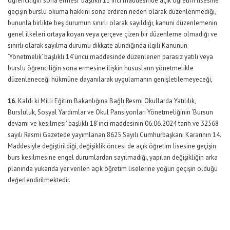
öğrenciliğin sona ermesi’ başlıklı 11’inci maddesinde açık öğretim lisesine
geçişin burslu okuma hakkını sona erdiren neden olarak düzenlenmediği,
bununla birlikte beş durumun sınırlı olarak sayıldığı, kanuni düzenlemenin
genel ilkeleri ortaya koyan veya çerçeve çizen bir düzenleme olmadığı ve
sınırlı olarak sayılma durumu dikkate alındığında ilgili Kanunun
‘Yönetmelik’ başlıklı 14’üncü maddesinde düzenlenen parasız yatılı veya
burslu öğrenciliğin sona ermesine ilişkin hususların yönetmelikle
düzenleneceği hükmüne dayanılarak uygulamanın genişletilemeyeceği,
16.
Kaldı ki Milli Eğitim Bakanlığına Bağlı Resmi Okullarda Yatılılık,
Bursluluk, Sosyal Yardımlar ve Okul Pansiyonları Yönetmeliğinin ‘Bursun
devamı ve kesilmesi’ başlıklı 18’inci maddesinin 06.06.2024 tarih ve 32568
sayılı Resmi Gazetede yayımlanan 8625 Sayılı Cumhurbaşkanı Kararının 14.
Maddesiyle değiştirildiği, değişiklik öncesi de açık öğretim lisesine geçişin
burs kesilmesine engel durumlardan sayılmadığı, yapılan değişikliğin arka
planında yukarıda yer verilen açık öğretim liselerine yoğun geçişin olduğu
değerlendirilmektedir.