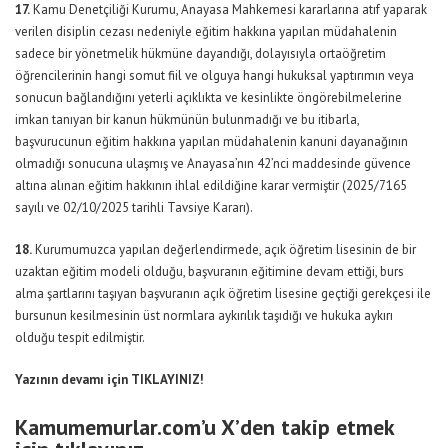
17.
Kamu Denetçiliği Kurumu, Anayasa Mahkemesi kararlarına atıf yaparak
verilen disiplin cezası nedeniyle eğitim hakkına yapılan müdahalenin
sadece bir yönetmelik hükmüne dayandığı, dolayısıyla ortaöğretim
öğrencilerinin hangi somut fiil ve olguya hangi hukuksal yaptırımın veya
sonucun bağlandığını yeterli açıklıkta ve kesinlikte öngörebilmelerine
imkan tanıyan bir kanun hükmünün bulunmadığı ve bu itibarla,
başvurucunun eğitim hakkına yapılan müdahalenin kanuni dayanağının
olmadığı sonucuna ulaşmış ve Anayasa’nın 42’nci maddesinde güvence
altına alınan eğitim hakkının ihlal edildiğine karar vermiştir (2025/7165
sayılı ve 02/10/2025 tarihli Tavsiye Kararı).
18.
Kurumumuzca yapılan değerlendirmede, açık öğretim lisesinin de bir
uzaktan eğitim modeli olduğu, başvuranın eğitimine devam ettiği, burs
alma şartlarını taşıyan başvuranın açık öğretim lisesine geçtiği gerekçesi ile
bursunun kesilmesinin üst normlara aykırılık taşıdığı ve hukuka aykırı
olduğu tespit edilmiştir.
Yazının devamı için
TIKLAYINIZ!
Kamumemurlar.com’u X’den takip etmek