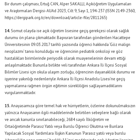
Bir durum çalışması, Ertuğ CAN, Alper SAKALLI, Açıköğretim Uygulamaları
ve Araştırmaları Dergisi-AUAd 2023, Cilt 9, Sayı 1, 194-237 (ISSN 2149-2360,
https://dergipark.org.tr/en/download/article-file/2811265)
14.
Somut olayda ise açık öğretim lisesine geçiş gerekçesi olarak sağlık
durumu ön plana çıkmaktadır. Başvuran tarafından gönderilen Hacattepe
Üniversitesinin 09.03.2017 tarihli yazısında öğrenci hakkında ‘Göz malign
neoplazmı’ tanısı konulduğu ve öğrencinin pediatrik onkoloji ve göz
hastalıkları birimlerinde periyodik olarak muayenelerinin devam ettiği
anlaşılmaktadır. Bununla birlikte veli tarafından Ankara İli İlçesi Sosyal
Bilimler Lisesi için okula ulaşım zorluğu, öğrencinin dayanaklılık durumu ve
işyerine yakınlığı nedenleriyle Ankara İli İlçesi Anadolu Lisesi’ne geçiş
yapmalarına rağmen örgün eğitimin sürekliliğini sağlayamadıklarını
vurgulanmaktadır.
15.
Anayasamıza göre temel hak ve hürriyetlerin, özlerine dokunulmaksızın
yalnızca Anayasanın ilgili maddelerinde belirtilen sebeplere bağlı olarak
ve ancak kanunla sınırlanabileceği, 2684 sayılı İlköğretim ve
Ortaöğretimde Parasız Yatılı veya Burslu Öğrenci Okutma ve Bunlara
Yapılacak Sosyal Yardımlara İlişkin Kanunun ‘Parasız yatılı veya burslu