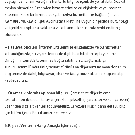
paylaşmasına izin verdiğiniz her türlü bilgi ve içerik de yer alabilir. Sosyal
medya hizmetleri üzerinden hizmetlerimize eriştiğinizde veya İnternet
Sitelerimizdeki bir hizmeti sosyal medya hizmetlerine bağladığınızda,
KAMUMEMURLAR
’ı işbu Aydınlatma Metni’ne uygun bir şekilde bu tür bilgi
ve içerikleri toplama, saklama ve kullanma konusunda yetkilendirmiş
olursunuz.
–
Faaliyet bilgileri:
İnternet Sitelerimize eriştiğinizde ve bu hizmetleri
kullandığınızda, bu ziyaretleriniz ile ilgili bazı bilgileri toplayabiliriz.
Örneğin, İnternet Sitelerimize bağlanabilmenizi sağlamak için
sunucularınız, IP adresiniz, tarayıcı türünüz ve diğer yazılım veya donanım
bilgileriniz de dahil, bilgisayar, cihaz ve tarayıcınız hakkında bilgileri alıp
kaydedebiliriz.
–
Otomatik olarak toplanan bilgiler:
Çerezler ve diğer izleme
teknolojileri (beacon, tarayıcı çerezleri, pikseller, işaretçiler ve sair çerezler)
üzerinden size ait verileri toplayabiliriz. Çerezlere ilişkin daha detaylı bilgi
için lütfen Çerez Politikamızı inceleyiniz.
3. Kişisel Verilerin Hangi Amaçla İşleneceği.