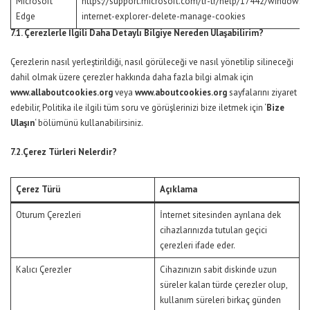
Microsoft
https://support.microsoft.com/tr-tr/help/17442/windows-
Edge
internet-explorer-delete-manage-cookies
7.1. Çerezlerle İlgili Daha Detaylı Bilgiye Nereden Ulaşabilirim?
Çerezlerin nasıl yerleştirildiği, nasıl görüleceği ve nasıl yönetilip silineceği
dahil olmak üzere çerezler hakkında daha fazla bilgi almak için
www.allaboutcookies.org
veya
www.aboutcookies.org
sayfalarını ziyaret
edebilir, Politika ile ilgili tüm soru ve görüşlerinizi bize iletmek için ‘
Bize
Ulaşın
‘ bölümünü kullanabilirsiniz.
7.2.Çerez Türleri Nelerdir?
Çerez Türü
Açıklama
Oturum Çerezleri
İnternet sitesinden ayrılana dek
cihazlarınızda tutulan geçici
çerezleri ifade eder.
Kalıcı Çerezler
Cihazınızın sabit diskinde uzun
süreler kalan türde çerezler olup,
kullanım süreleri birkaç günden