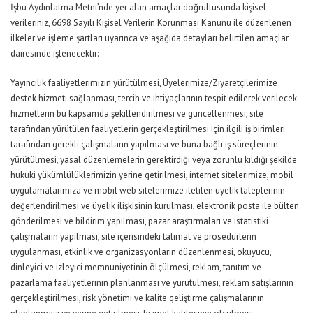
İşbu Aydınlatma Metni’nde yer alan amaçlar doğrultusunda kişisel
verileriniz, 6698 Sayılı Kişisel Verilerin Korunması Kanunu ile düzenlenen
ilkeler ve işleme şartları uyarınca ve aşağıda detayları belirtilen amaçlar
dairesinde işlenecektir:
Yayıncılık faaliyetlerimizin yürütülmesi, Üyelerimize/Ziyaretçilerimize
destek hizmeti sağlanması, tercih ve ihtiyaçlarının tespit edilerek verilecek
hizmetlerin bu kapsamda şekillendirilmesi ve güncellenmesi, site
tarafından yürütülen faaliyetlerin gerçekleştirilmesi için ilgili iş birimleri
tarafından gerekli çalışmaların yapılması ve buna bağlı iş süreçlerinin
yürütülmesi, yasal düzenlemelerin gerektirdiği veya zorunlu kıldığı şekilde
hukuki yükümlülüklerimizin yerine getirilmesi, internet sitelerimize, mobil
uygulamalarımıza ve mobil web sitelerimize iletilen üyelik taleplerinin
değerlendirilmesi ve üyelik ilişkisinin kurulması, elektronik posta ile bülten
gönderilmesi ve bildirim yapılması, pazar araştırmaları ve istatistiki
çalışmaların yapılması, site içerisindeki talimat ve prosedürlerin
uygulanması, etkinlik ve organizasyonların düzenlenmesi, okuyucu,
dinleyici ve izleyici memnuniyetinin ölçülmesi, reklam, tanıtım ve
pazarlama faaliyetlerinin planlanması ve yürütülmesi, reklam satışlarının
gerçekleştirilmesi, risk yönetimi ve kalite geliştirme çalışmalarının