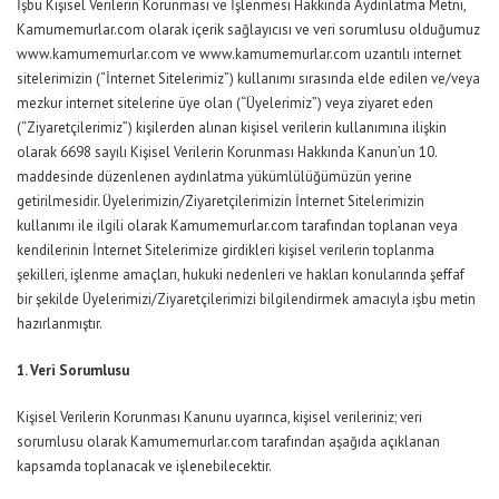
İşbu Kişisel Verilerin Korunması ve İşlenmesi Hakkında Aydınlatma Metni,
Kamumemurlar.com olarak içerik sağlayıcısı ve veri sorumlusu olduğumuz
www.kamumemurlar.com
ve
www.kamumemurlar.com
uzantılı internet
sitelerimizin (“İnternet Sitelerimiz”) kullanımı sırasında elde edilen ve/veya
mezkur internet sitelerine üye olan (“Üyelerimiz”) veya ziyaret eden
(“Ziyaretçilerimiz”) kişilerden alınan kişisel verilerin kullanımına ilişkin
olarak 6698 sayılı Kişisel Verilerin Korunması Hakkında Kanun’un 10.
maddesinde düzenlenen aydınlatma yükümlülüğümüzün yerine
getirilmesidir. Üyelerimizin/Ziyaretçilerimizin İnternet Sitelerimizin
kullanımı ile ilgili olarak Kamumemurlar.com tarafından toplanan veya
kendilerinin İnternet Sitelerimize girdikleri kişisel verilerin toplanma
şekilleri, işlenme amaçları, hukuki nedenleri ve hakları konularında şeffaf
bir şekilde Üyelerimizi/Ziyaretçilerimizi bilgilendirmek amacıyla işbu metin
hazırlanmıştır.
1. Veri Sorumlusu
Kişisel Verilerin Korunması Kanunu uyarınca, kişisel verileriniz; veri
sorumlusu olarak Kamumemurlar.com tarafından aşağıda açıklanan
kapsamda toplanacak ve işlenebilecektir.