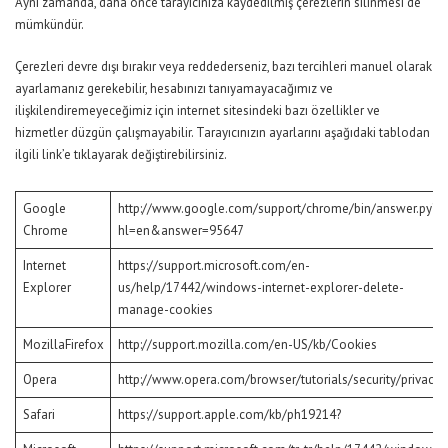
Aynı zamanda, daha önce tarayıcınıza kaydedilmiş çerezlerin silinmesi de
mümkündür.
Çerezleri devre dışı bırakır veya reddederseniz, bazı tercihleri manuel olarak
ayarlamanız gerekebilir, hesabınızı tanıyamayacağımız ve
ilişkilendiremeyeceğimiz için internet sitesindeki bazı özellikler ve
hizmetler düzgün çalışmayabilir. Tarayıcınızın ayarlarını aşağıdaki tablodan
ilgili link’e tıklayarak değiştirebilirsiniz.
Google
http://www.google.com/support/chrome/bin/answer.py?
Chrome
hl=en&answer=95647
Internet
https://support.microsoft.com/en-
Explorer
us/help/17442/windows-internet-explorer-delete-
manage-cookies
MozillaFirefox
http://support.mozilla.com/en-US/kb/Cookies
Opera
http://www.opera.com/browser/tutorials/security/privacy/
Safari
https://support.apple.com/kb/ph19214?