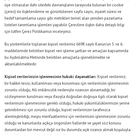
üye olmasalar dahi sitedeki davranışlarını tarayıcıda bulunan bir cookie
(çerez) ile ilişkilendirme ve görüntülenen sayfa sayısı, ziyaret süresi ve
hedef tamamlama sayısı gibi metrikleri temel alan yeniden pazarlama
listeleri tanımlama işlemleri yapabilir. Çerezlere ilişkin daha detaylı bilgi
için lütfen Çerez Politikamızı inceleyiniz.
Bu yöntemlerle toplanan kişisel verileriniz 6698 sayılı Kanun’un 5. ve 6.
maddelerinde belirtilen kişisel veri işleme şartları ve amaçları kapsamında
bu Aydınlatma Metninde belirtilen amaçlarla işlenebilmekte ve
aktarılabilmektedir.
Kişisel verilerinizin işlenmesinin hukuki dayanakları:
Kişisel verileriniz;
bir hakkın tesisi, kullanılması veya korunması için verilerinizin işlenmesinin
zorunlu olduğu, fiili imkânsızlık nedeniyle rızanızın alınamadığı, bir
sözleşmenin kurulması veya ifasıyla doğrudan doğruya ilgili olarak kişisel
verilerinizin işlenmesinin gerekli olduğu, hukuki yükümlülüklerimizin yerine
getirebilmesi için zorunlu olduğu, kişisel verilerinizin tarafınızca
alenileştirildiği, meşru menfaatlerimiz için verilerinizin işlenmesinin zorunlu
olduğu ve kanunlarda açıkça öngörülen hallerde ve şayet söz konusu
durumlardan biri mevcut değil ise bu durumda açık rızanızı almak koşuluyla