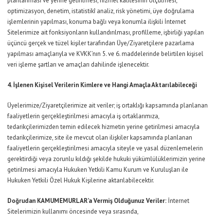
planlanması ve yerine getirilmesi, hizmet kalitesinin ölçülmesi,
optimizasyon, denetim, istatistikî analiz, risk yönetimi, üye doğrulama
işlemlerinin yapılması, konuma bağlı veya konumla ilişkili İnternet
Sitelerimize ait fonksiyonların kullandırılması, profilleme, işbirliği yapılan
üçüncü gerçek ve tüzel kişiler tarafından Üye/Ziyaretçilere pazarlama
yapılması amaçlarıyla ve KVKK’nın 5. ve 6. maddelerinde belirtilen kişisel
veri işleme şartları ve amaçları dahilinde işlenecektir.
4. İşlenen Kişisel Verilerin Kimlere ve Hangi Amaçla Aktarılabileceği
Üyelerimize/Ziyaretçilerimize ait veriler; iş ortaklığı kapsamında planlanan
faaliyetlerin gerçekleştirilmesi amacıyla iş ortaklarımıza,
tedarikçilerimizden temin edilecek hizmetin yerine getirilmesi amacıyla
tedarikçilerimize, site ile mevcut olan ilişkiler kapsamında planlanan
faaliyetlerin gerçekleştirilmesi amacıyla siteyle ve yasal düzenlemelerin
gerektirdiği veya zorunlu kıldığı şekilde hukuki yükümlülüklerimizin yerine
getirilmesi amacıyla Hukuken Yetkili Kamu Kurum ve Kuruluşları ile
Hukuken Yetkili Özel Hukuk Kişilerine aktarılabilecektir.
Doğrudan KAMUMEMURLAR’a Vermiş Olduğunuz Veriler:
İnternet
Sitelerimizin kullanımı öncesinde veya sırasında,