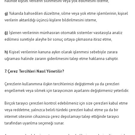
halinde kişisel verilerin silinmesini veya yok edilmesini isteme,
g)
Yukarıda bahsedilen düzeltme, silme veya yok etme işlemlerinin, kişisel
verilerin aktarıldığı üçüncü kişilere bildirilmesini isteme,
ğ)
İşlenen verilerinin münhasıran otomatik sistemler vasıtasıyla analiz
edilmesi suretiyle aleyhe bir sonuç ortaya çıkmasına itiraz etme,
h)
Kişisel verilerinin kanuna aykırı olarak işlenmesi sebebiyle zarara
uğraması halinde zararın giderilmesini talep etme haklarına sahiptir.
7. Çerez Tercihleri Nasıl Yönetilir?
Çerezlerin kullanımına ilişkin tercihlerinizi değiştirmek ya da çerezleri
engellemek veya silmek için tarayıcınızın ayarlarını değiştirmeniz yeterlidir.
Birçok tarayıcı çerezleri kontrol edebilmeniz için size çerezleri kabul etme
veya reddetme, yalnızca belirli türdeki çerezleri kabul etme ya da bir
internet sitesinin cihazınıza çerez depolamayı talep ettiğinde tarayıcı
tarafından uyarılma seçeneği sunar.