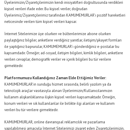
Üyelerimizin/Ziyaretçilerimizin kendi inisiyatifleri doğrultusunda verdikleri
kişisel verileri ifade eder. Bu kişisel veriler, doğrudan
Üyelerimiz/Ziyaretçilerimiz tarafından KAMUMEMURLAR’ı pozitif hareketleri
neticesinde verilen tüm kişisel verileri kapsar.
İnternet Sitelerimize üye olurken ve bültenlerimize abone olurken
paylaştığınız bilgiler, anketlere verdiğiniz yanıtlar, iletişim/şikayet formları
ile yaptığınız başvurular, KAMUMEMURLAR’ı gönderdiğiniz e-postalar bu
kapsamdadır. Örneğin; ad-soyad, iletişim bilgileri, kimlik bilgileri, anketlere
verilen cevaplar, demografik veriler ve içerik bilgileri bu tür verilere
girmektedir.
Platformumuzu Kullandığınız Zaman Elde Ettiğimiz Veriler:
KAMUMEMURLAR’ın sunduğu hizmet sırasında, belirli yazılım ya da
teknolojik araçlar vasıtasıyla alınan Üyelerimizin/Kullanıcılarımızın
kullanım alışkanlıklarına ilişkin kişisel verileri kapsamaktadır. Örneğin,
konum verileri ve sık kullanılanlar ile birlikte ilgi alanları ve kullanım
verileri bu tür verilere girmektedir.
KAMUMEMURLAR, online davranışsal reklamcılık ve pazarlama
yapılabilmesi amacıyla İnternet Sitelerimizi ziyaret eden Ziyaretçilerimizin,