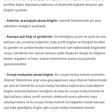
profiller, kişiler, depolama, kablosuz ve bluetooth bağlantı detayları gibi
bilgileri içerebilir.
–
Anketler aracılığıyla alınan bilgiler:
İnternet Sitelerimizde yer alan
anketlere verdiğiniz yanıtlardır.
–
Kamuya açık bilgi ve gönderiler:
Gönderdiğiniz yorum ve içerik ile isim,
kullanıcı adı, yorumlar, beğeniler, statü, profil bilgileri ve fotoğraf da dahil
bu gönderi ve içerikle beraber bulunabilecek sizin hakkınızdaki bilgilerden
oluşur. Gönderiler her zaman kamuya açıktır. Başka bir deyişle bu bilgilere
herkes ulaşabilir ve harici arama motorlarının arama sonuçlarında
görüntülenebilir.
–
Sosyal medyadan alınan bilgiler:
Bir sosyal medya hizmeti üzerinden
İnternet Sitelerimize erişir veya giriş yaparsanız veya İnternet Sitelerimizde
yer alan bir hizmeti bir sosyal medya hesabına bağlarsanız, topladığımız
bilgiler arasında kullanıcı kimliğiniz ve/veya bu sosyal medya hizmeti ile
ilgili kullanıcı adınız, profil resminiz, elektronik posta adresiniz veya
arkadaş listeniz ve bu sosyal medya hizmeti ile bağlantılı olarak kamuya
açık hale getirdiğiniz bilgiler gibi sosyal medya hizmetinin bizimle