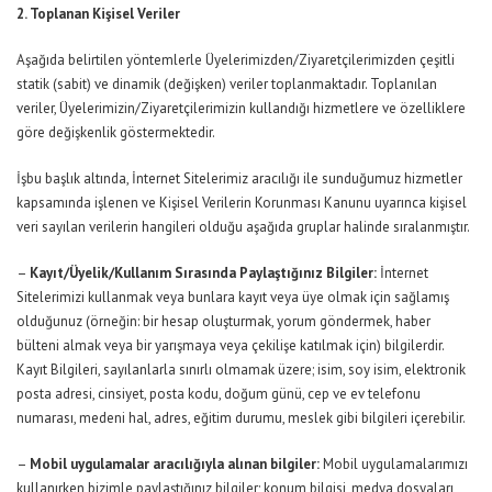
2. Toplanan Kişisel Veriler
Aşağıda belirtilen yöntemlerle Üyelerimizden/Ziyaretçilerimizden çeşitli
statik (sabit) ve dinamik (değişken) veriler toplanmaktadır. Toplanılan
veriler, Üyelerimizin/Ziyaretçilerimizin kullandığı hizmetlere ve özelliklere
göre değişkenlik göstermektedir.
İşbu başlık altında, İnternet Sitelerimiz aracılığı ile sunduğumuz hizmetler
kapsamında işlenen ve Kişisel Verilerin Korunması Kanunu uyarınca kişisel
veri sayılan verilerin hangileri olduğu aşağıda gruplar halinde sıralanmıştır.
–
Kayıt/Üyelik/Kullanım Sırasında Paylaştığınız Bilgiler:
İnternet
Sitelerimizi kullanmak veya bunlara kayıt veya üye olmak için sağlamış
olduğunuz (örneğin: bir hesap oluşturmak, yorum göndermek, haber
bülteni almak veya bir yarışmaya veya çekilişe katılmak için) bilgilerdir.
Kayıt Bilgileri, sayılanlarla sınırlı olmamak üzere; isim, soy isim, elektronik
posta adresi, cinsiyet, posta kodu, doğum günü, cep ve ev telefonu
numarası, medeni hal, adres, eğitim durumu, meslek gibi bilgileri içerebilir.
–
Mobil uygulamalar aracılığıyla alınan bilgiler:
Mobil uygulamalarımızı
kullanırken bizimle paylaştığınız bilgiler; konum bilgisi, medya dosyaları,