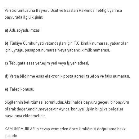
Veri Sorumlusuna Başvuru Usul ve Esasları Hakkında Tebliğ uyarınca
başvuruda ilgili kişinin;
a)
Adı, soyadı, imzası,
b)
Türkiye Cumhuriyeti vatandaşları için T.C. kimlik numarası, yabancılar
için uyruğu, pasaport numarası veya yabancı kimlik numarası,
c)
Tebligata esas yerleşim yeri veya iş yeri adresi,
d)
Varsa bildirime esas elektronik posta adresi, telefon ve faks numarası,
e)
Talep konusu,
bilgilerinin belirtilmesi zorunludur. Aksi halde başvuru geçerli bir başvuru
olarak değerlendirilmeyecektir. Ayrıca, konuya ilişkin bilgi ve belgeler
başvuruya eklenmelidir.
KAMUMEMURLAR’ın cevap vermeden önce kimliğinizi doğrulama hakkı
saklıdır.