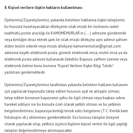
8. Kişisel verilere ilişkin hakların kullanılması:
Üyelerimiz/Ziyaretçilerimiz, yukarıda belirtilen haklarına ilişkin taleplerini;
bu hususta hazırlayacakları dilekçenin ıslak imzalı bir nüshasını iadeli
taahhütlü posta aracılığı ile KAMUMEMURLAR’ın (….) adresine göndererek
veya kimliğini ibraz etmek şartı ile ıslak imzalı dilekçeyi aynı adrese şahsen
elden teslim ederek veya imzalı dilekçeyi kamumemurlar@gmail.com
adresine kayıtlı elektronik posta, güvenli elektronik imza, mobil imza ya da
elektronik posta adresini kullanarak iletebilir. Başvuru zarfının üzerine veya
elektronik iletinin konu kısmına “Kişisel Verilere İlişkin Bilgi Talebi”
yazılması gerekmektedir.
Üyelerimiz/Ziyaretçilerimiz tarafından yukarıda belirtilen hakların kullanımı
için yapılacak başvuruda; talep edilen hususun açık ve anlaşılır olması,
talep edilen konunun başvuranın şahsı ile ilgili olması veya başkası adına
hareket ediliyor ise bu konuda özel olarak yetkili olması ve bu yetkinin
belgelendirilmesi, başvuruya kimliği tevsik edici belgelerin (T.C. Kimlik kartı
fotokopisi vb.) eklenmesi gerekmektedir. Söz konusu talepler bireysel
olarak yapılacak olup, yetkisiz üçüncü kişilerin kişisel veriler ile ilgili yaptığı
talepler değerlendirmeye alınmayacaktır.