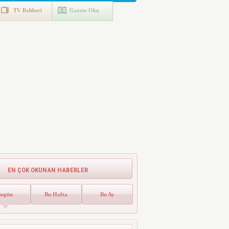
TV Rehberi
Gazete Oku
EN ÇOK OKUNAN HABERLER
Bugün
Bu Hafta
Bu Ay
Emlak Vergisinde Yeni Dönem! Ev
Sahipleri Dikkat
Emlak vergisinde gelecek yıl için esas