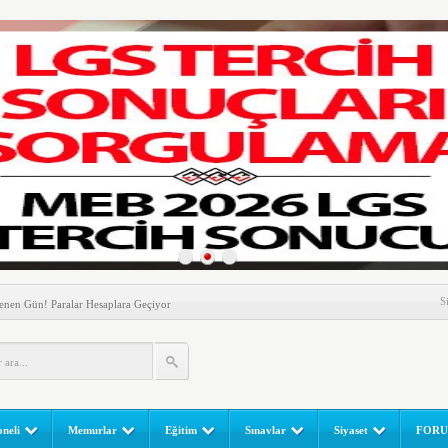
nem! Ev Sahipleri Dikkat
S
enen Gün! Paralar Hesaplara Geçiyor
l Yapılır? e-Okul Adım Adım Rehber (2026)
RGULAMA EKRANI! LGS Sınav Sonuçları MEB Tarafından
 Sınavı (LGS) (meb.gov.tr) Sonuç Sorgulama Ekranı
leri Başladı! Öğretmenler Nelere Dikkat Etmeli?
neli
Memurlar
Eğitim
Sınavlar
Siyaset
FOR
ik Fakültesine 350 Öğrenci Alınacak