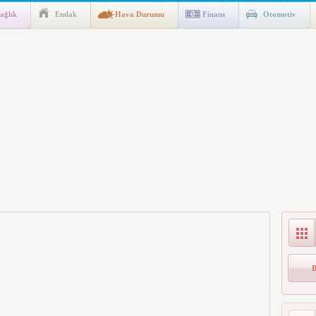
ağlık
Emlak
Hava Durumu
Finans
Otomotiv
gulaması Başladı: Unuttuğunuz Paralar Ortaya Çıkabilir, Mirasçıları
n Kıyafet/Formalarının Belirlenmesine Dair Usul ve Esaslar
k İndirim