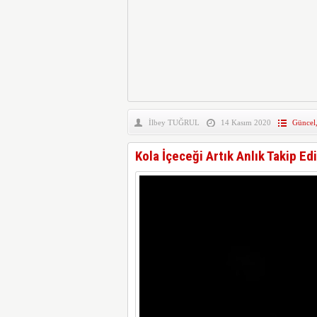
İlbey TUĞRUL
14 Kasım 2020
Güncel
Kola İçeceği Artık Anlık Takip Ed