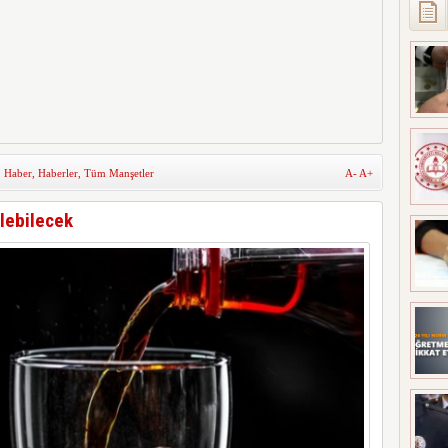
,
Haber
,
Haberler
,
Tüm Manşetler
A-
A+
ilebilecek