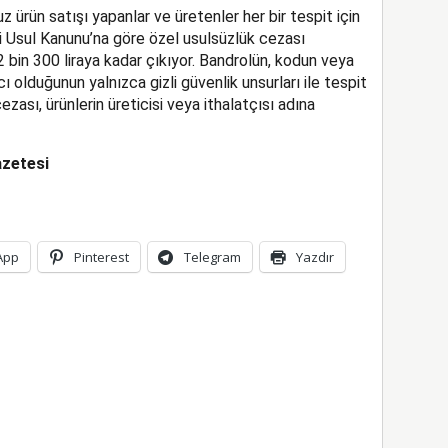
z ürün satışı yapanlar ve üretenler her bir tespit için
gi Usul Kanunu’na göre özel usulsüzlük cezası
2 bin 300 liraya kadar çıkıyor. Bandrolün, kodun veya
ı olduğunun yalnızca gizli güvenlik unsurları ile tespit
zası, ürünlerin üreticisi veya ithalatçısı adına
zetesi
App
Pinterest
Telegram
Yazdır