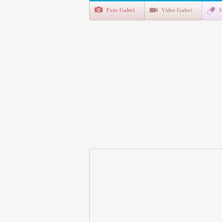
Foto Galeri
Video Galeri
S
E-Devlet Unutulan Para Sor
da İlgilendiriyor
İşte Okullarda Öğrencileri
Motorine Gece Yarısı Büyü
LPG’ye Dev Zam Geliyor!