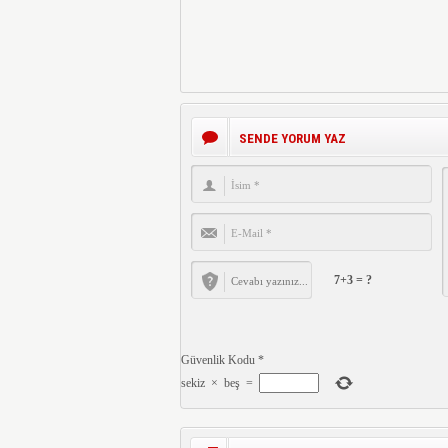
SENDE YORUM YAZ
7+3 = ?
Güvenlik Kodu
*
sekiz
×
beş
=