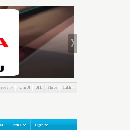
itene Ekle
Kayıt Ol
Giriş
Künye
İletişim
UM
İlanlar
Diğer