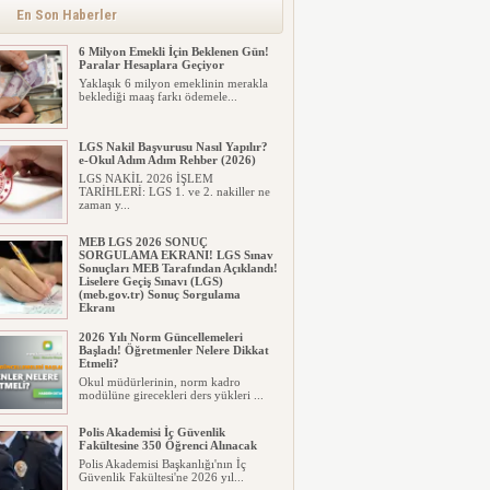
alınacak inşaat maliyet b...
En Son Haberler
6 Milyon Emekli İçin Beklenen Gün!
Paralar Hesaplara Geçiyor
Yaklaşık 6 milyon emeklinin merakla
beklediği maaş farkı ödemele...
LGS Nakil Başvurusu Nasıl Yapılır?
e-Okul Adım Adım Rehber (2026)
LGS NAKİL 2026 İŞLEM
TARİHLERİ: LGS 1. ve 2. nakiller ne
zaman y...
MEB LGS 2026 SONUÇ
SORGULAMA EKRANI! LGS Sınav
Sonuçları MEB Tarafından Açıklandı!
Liselere Geçiş Sınavı (LGS)
(meb.gov.tr) Sonuç Sorgulama
Ekranı
2026 LGS tercih sonuçları açıklandı...
2026 Yılı Norm Güncellemeleri
Milyonlarca öğrenci için ...
Başladı! Öğretmenler Nelere Dikkat
Etmeli?
Okul müdürlerinin, norm kadro
modülüne girecekleri ders yükleri ...
Polis Akademisi İç Güvenlik
Fakültesine 350 Öğrenci Alınacak
Polis Akademisi Başkanlığı'nın İç
Güvenlik Fakültesi'ne 2026 yıl...