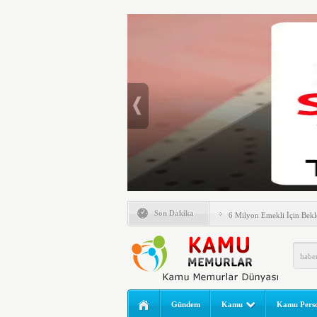
Emlak Vergisinde Yeni Dö
Son Dakika
6 Milyon Emekli İçin Bekl
LGS Nakil Başvurusu Nası
MEB LGS 2026 SONUÇ SO
Açıklandı! Liselere Geçiş
2026 Yılı Norm Güncelleme
Gündem
Kamu
Kamu Perso
Polis Akademisi İç Güvenl