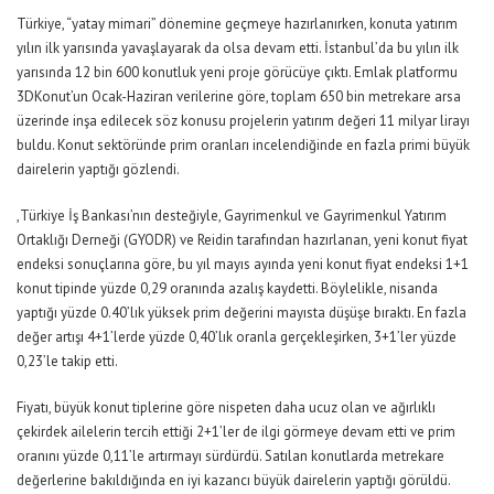
Türkiye, “yatay mimari” dönemine geçmeye hazırlanırken, konuta yatırım
yılın ilk yarısında yavaşlayarak da olsa devam etti. İstanbul’da bu yılın ilk
yarısında 12 bin 600 konutluk yeni proje görücüye çıktı. Emlak platformu
3DKonut’un Ocak-Haziran verilerine göre, toplam 650 bin metrekare arsa
üzerinde inşa edilecek söz konusu projelerin yatırım değeri 11 milyar lirayı
buldu. Konut sektöründe prim oranları incelendiğinde en fazla primi büyük
dairelerin yaptığı gözlendi.
,Türkiye İş Bankası’nın desteğiyle, Gayrimenkul ve Gayrimenkul Yatırım
Ortaklığı Derneği (GYODR) ve Reidin tarafından hazırlanan, yeni konut fiyat
endeksi sonuçlarına göre, bu yıl mayıs ayında yeni konut fiyat endeksi 1+1
konut tipinde yüzde 0,29 oranında azalış kaydetti. Böylelikle, nisanda
yaptığı yüzde 0.40’lık yüksek prim değerini mayısta düşüşe bıraktı. En fazla
değer artışı 4+1’lerde yüzde 0,40’lık oranla gerçekleşirken, 3+1’ler yüzde
0,23’le takip etti.
Fiyatı, büyük konut tiplerine göre nispeten daha ucuz olan ve ağırlıklı
çekirdek ailelerin tercih ettiği 2+1’ler de ilgi görmeye devam etti ve prim
oranını yüzde 0,11’le artırmayı sürdürdü. Satılan konutlarda metrekare
değerlerine bakıldığında en iyi kazancı büyük dairelerin yaptığı görüldü.