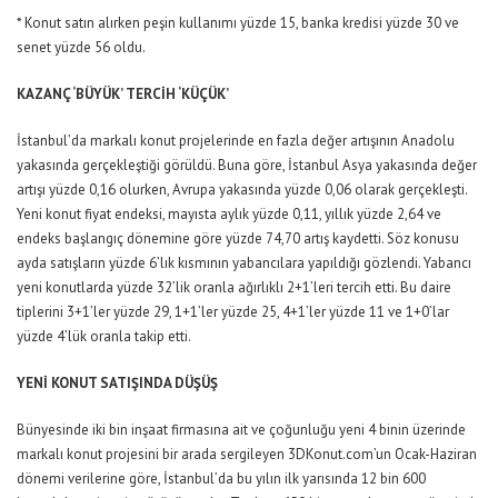
* Konut satın alırken peşin kullanımı yüzde 15, banka kredisi yüzde 30 ve
senet yüzde 56 oldu.
KAZANÇ ‘BÜYÜK’ TERCİH ‘KÜÇÜK’
İstanbul’da markalı konut projelerinde en fazla değer artışının Anadolu
yakasında gerçekleştiği görüldü. Buna göre, İstanbul Asya yakasında değer
artışı yüzde 0,16 olurken, Avrupa yakasında yüzde 0,06 olarak gerçekleşti.
Yeni konut fiyat endeksi, mayısta aylık yüzde 0,11, yıllık yüzde 2,64 ve
endeks başlangıç dönemine göre yüzde 74,70 artış kaydetti. Söz konusu
ayda satışların yüzde 6’lık kısmının yabancılara yapıldığı gözlendi. Yabancı
yeni konutlarda yüzde 32’lik oranla ağırlıklı 2+1’leri tercih etti. Bu daire
tiplerini 3+1’ler yüzde 29, 1+1’ler yüzde 25, 4+1’ler yüzde 11 ve 1+0’lar
yüzde 4’lük oranla takip etti.
YENİ KONUT SATIŞINDA DÜŞÜŞ
Bünyesinde iki bin inşaat firmasına ait ve çoğunluğu yeni 4 binin üzerinde
markalı konut projesini bir arada sergileyen 3DKonut.com’un Ocak-Haziran
dönemi verilerine göre, İstanbul’da bu yılın ilk yarısında 12 bin 600