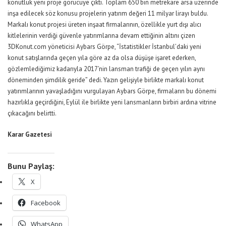
konutluk yeni proje görücüye çıktı. Toplam 650 bin metrekare arsa üzerinde
inşa edilecek söz konusu projelerin yatırım değeri 11 milyar lirayı buldu.
Markalı konut projesi üreten inşaat firmalarının, özellikle yurt dışı alıcı
kitlelerinin verdiği güvenle yatırımlarına devam ettiğinin altını çizen
3DKonut.com yöneticisi Aybars Görpe, “İstatistikler İstanbul’daki yeni
konut satışlarında geçen yıla göre az da olsa düşüşe işaret ederken,
gözlemlediğimiz kadarıyla 2017’nin lansman trafiği de geçen yılın aynı
döneminden şimdilik geride” dedi. Yazın gelişiyle birlikte markalı konut
yatırımlarının yavaşladığını vurgulayan Aybars Görpe, firmaların bu dönemi
hazırlıkla geçirdiğini, Eylül ile birlikte yeni lansmanların birbiri ardına vitrine
çıkacağını belirtti.
Karar Gazetesi
Bunu Paylaş:
X
Facebook
WhatsApp