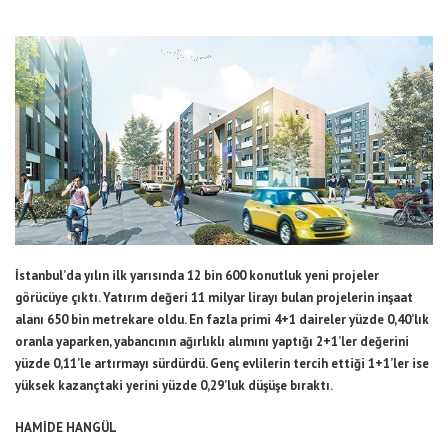
İstanbul’da yılın ilk yarısında 12 bin 600 konutluk yeni projeler
görücüye çıktı. Yatırım değeri 11 milyar lirayı bulan projelerin inşaat
alanı 650 bin metrekare oldu. En fazla primi 4+1 daireler yüzde 0,40’lık
oranla yaparken, yabancının ağırlıklı alımını yaptığı 2+1’ler değerini
yüzde 0,11’le artırmayı sürdürdü. Genç evlilerin tercih ettiği 1+1’ler ise
yüksek kazançtaki yerini yüzde 0,29’luk düşüşe bıraktı.
HAMİDE HANGÜL