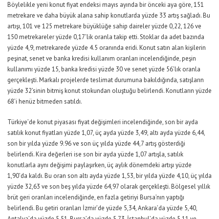
Böylelikle yeni konut fiyat endeksi mayıs ayında bir önceki aya göre, 151
metrekare ve daha büyük alana sahip konutlarda yüzde 33 artış sağladı. Bu
artışı, 101 ve 125 metrekare büyüklüğe sahip daireler yüzde 0,22, 126 ve
150 metrekareler yüzde 0,17’lik oranla takip etti. Stoklar da adet bazında
yüzde 4,9, metrekarede yüzde 4.5 oranında eridi. Konut satın alan kişilerin
peşinat, senet ve banka kredisi kullanım oranları incelendiğinde, peşin
kullanımı yüzde 15, banka kredisi yüzde 30 ve senet yüzde 56’lık oranla
gerçekleşti. Markalı projelerde teslimat durumuna bakıldığında, satışların
yüzde 32’sinin bitmiş konut stokundan oluştuğu belirlendi. Konutların yüzde
68’i henüz bitmeden satıldı.
Türkiye’de konut piyasası fiyat değişimleri incelendiğinde, son bir ayda
satılık konut fiyatları yüzde 1,07, üç ayda yüzde 3,49, altı ayda yüzde 6,44,
son bir yılda yüzde 9.96 ve son üç yılda yüzde 44,7 artış gösterdiği
belirlendi. Kira değerleri ise son bir ayda yüzde 1,07 artışla, satılık
konutlarla aynı değişimi paylaşırken, üç aylık dönemdeki artışı yüzde
1,90’da kaldı. Bu oran son altı ayda yüzde 1,53, bir yılda yüzde 4,10, üç yılda
yüzde 32,63 ve son beş yılda yüzde 64,97 olarak gerçekleşti. Bölgesel yıllık
brüt geri oranları incelendiğinde, en fazla getiriyi Bursa’nın yaptığı
belirlendi. Bu getiri oranları İzmir’de yüzde 5,34, Ankara’da yüzde 5,40,
Antalya’da yüzde 5,51, Bursa’da yüzde 5,73, İstanbul’da yüzde 5,11 ve