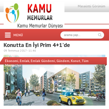
Masaüstü Görünüm
MENÜ
Konutta En İyi Prim 4+1’de
09 Temmuz 2017 -
11:46
Ekonomi
,
Emlak
,
Emlak Gündemi
,
Gündem
,
Konut
,
Tüm
Manşetler