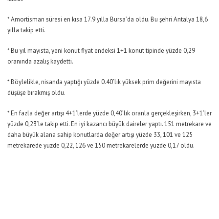
* Amortisman süresi en kısa 17.9 yılla Bursa’da oldu. Bu şehri Antalya 18,6
yılla takip etti.
* Bu yıl mayısta, yeni konut fiyat endeksi 1+1 konut tipinde yüzde 0,29
oranında azalış kaydetti.
* Böylelikle, nisanda yaptığı yüzde 0.40’lık yüksek prim değerini mayısta
düşüşe bırakmış oldu.
* En fazla değer artışı 4+1’lerde yüzde 0,40’lık oranla gerçekleşirken, 3+1’ler
yüzde 0,23’le takip etti. En iyi kazancı büyük daireler yaptı. 151 metrekare ve
daha büyük alana sahip konutlarda değer artışı yüzde 33, 101 ve 125
metrekarede yüzde 0,22, 126 ve 150 metrekarelerde yüzde 0,17 oldu.