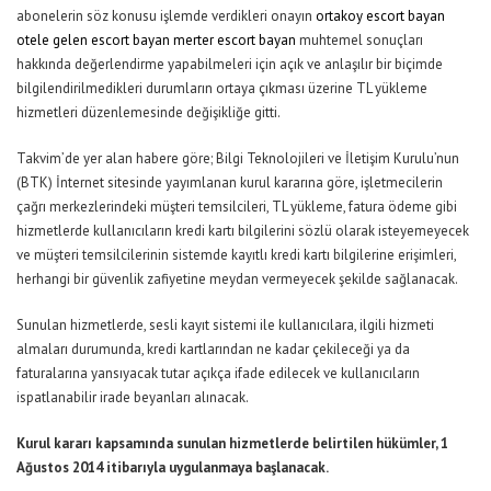
abonelerin söz konusu işlemde verdikleri onayın
ortakoy escort bayan
otele gelen escort bayan
merter escort bayan
muhtemel sonuçları
hakkında değerlendirme yapabilmeleri için açık ve anlaşılır bir biçimde
bilgilendirilmedikleri durumların ortaya çıkması üzerine TL yükleme
hizmetleri düzenlemesinde değişikliğe gitti.
Takvim’de yer alan habere göre; Bilgi Teknolojileri ve İletişim Kurulu’nun
(BTK) İnternet sitesinde yayımlanan kurul kararına göre, işletmecilerin
çağrı merkezlerindeki müşteri temsilcileri, TL yükleme, fatura ödeme gibi
hizmetlerde kullanıcıların kredi kartı bilgilerini sözlü olarak isteyemeyecek
ve müşteri temsilcilerinin sistemde kayıtlı kredi kartı bilgilerine erişimleri,
herhangi bir güvenlik zafiyetine meydan vermeyecek şekilde sağlanacak.
Sunulan hizmetlerde, sesli kayıt sistemi ile kullanıcılara, ilgili hizmeti
almaları durumunda, kredi kartlarından ne kadar çekileceği ya da
faturalarına yansıyacak tutar açıkça ifade edilecek ve kullanıcıların
ispatlanabilir irade beyanları alınacak.
Kurul kararı kapsamında sunulan hizmetlerde belirtilen hükümler, 1
Ağustos 2014 itibarıyla uygulanmaya başlanacak.