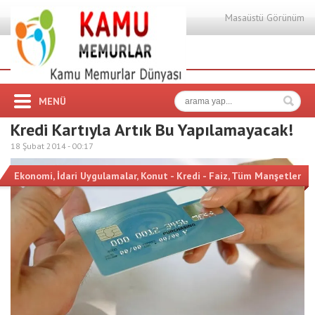
Masaüstü Görünüm
MENÜ
Kredi Kartıyla Artık Bu Yapılamayacak!
18 Şubat 2014 -
00:17
Ekonomi
,
İdari Uygulamalar
,
Konut - Kredi - Faiz
,
Tüm Manşetler