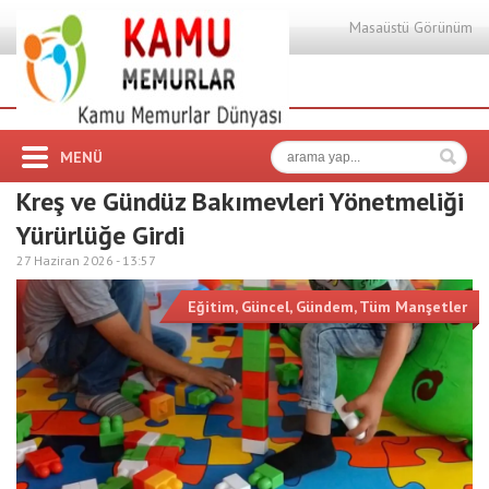
Masaüstü Görünüm
MENÜ
Kreş ve Gündüz Bakımevleri Yönetmeliği
Yürürlüğe Girdi
27 Haziran 2026 -
13:57
Eğitim
,
Güncel
,
Gündem
,
Tüm Manşetler