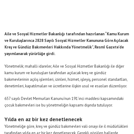
Aile ve Sosyal Hizmetler Bakanlığı tarafından hazırlanan “Kamu Kurum
ve Kuruluşlarınca 2828 Sayılı Sosyal Hizmetler Kanununa Göre Açılacak
Kreş ve Gündüz Bakımevleri Hakkında Yönetmelik”, Resmî Gazete’de
yayımlanarak yürürlüğe girdi.
Yönetmelik; mahalli idareler, Aile ve Sosyal Hizmetler Bakanlığı ile diğer
kamu kurum ve kuruluşları tarafından açılacak kreş ve gündüz
bakımevlerinin açılış işlemleri, izinleri, hizmet, işleyiş, personel standartları,
denetimleri, kapatılmaları ve ücretlerine ilişkin usul ve esasları düzenliyor.
657 sayılı Devlet Memurları Kanunu’nun 191’inci maddesi kapsamındaki
çocuk bakımevleri ise bu yönetmeliğin kapsamı dışında tutuluyor.
Yılda en az bir kez denetlenecek
Yönetmeliğe göre, kreş ve gündüz bakımevleri vali onayı ile il müdürlükleri
tarafından yılda en az bir kez denetlenecek. Gerekli görülen hallerde