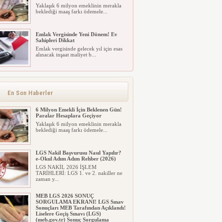
Yaklaşık 6 milyon emeklinin merakla
beklediği maaş farkı ödemele...
Emlak Vergisinde Yeni Dönem! Ev
Sahipleri Dikkat
Emlak vergisinde gelecek yıl için esas
alınacak inşaat maliyet b...
Emlak Vergisinde Yeni Dönem! Ev
Sahipleri Dikkat
Emlak vergisinde gelecek yıl için esas
alınacak inşaat maliyet b...
En Son Haberler
6 Milyon Emekli İçin Beklenen Gün!
Paralar Hesaplara Geçiyor
Yaklaşık 6 milyon emeklinin merakla
beklediği maaş farkı ödemele...
LGS Nakil Başvurusu Nasıl Yapılır?
e-Okul Adım Adım Rehber (2026)
LGS NAKİL 2026 İŞLEM
TARİHLERİ: LGS 1. ve 2. nakiller ne
zaman y...
MEB LGS 2026 SONUÇ
SORGULAMA EKRANI! LGS Sınav
Sonuçları MEB Tarafından Açıklandı!
Liselere Geçiş Sınavı (LGS)
(meb.gov.tr) Sonuç Sorgulama