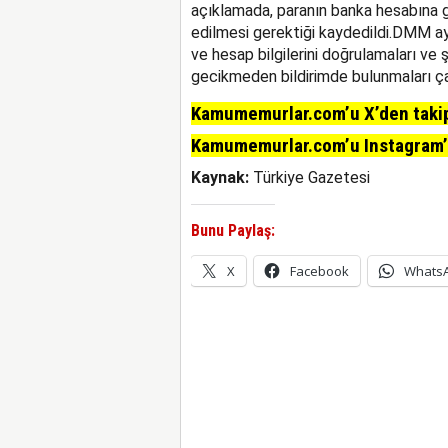
açıklamada, paranın banka hesabına 
edilmesi gerektiği kaydedildi.DMM a
ve hesap bilgilerini doğrulamaları ve ş
gecikmeden bildirimde bulunmaları ça
Kamumemurlar.com’u X’den takip 
Kamumemurlar.com’u Instagram’da
Kaynak:
Türkiye Gazetesi
Bunu Paylaş:
X
Facebook
Whats