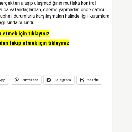
gerçekten ulaşıp ulaşmadığının mutlaka kontrol
yrıca vatandaşlardan, ödeme yapmadan önce satıcı
üpheli durumlarla karşılaşmaları halinde ilgili kurumlara
ğrısında bulundu.
etmek için tıklayınız
n takip etmek için tıklayınız
App
Pinterest
Telegram
Yazdır