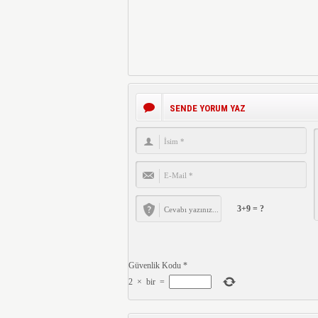
SENDE YORUM YAZ
3+9 = ?
Güvenlik Kodu
*
2
×
bir
=