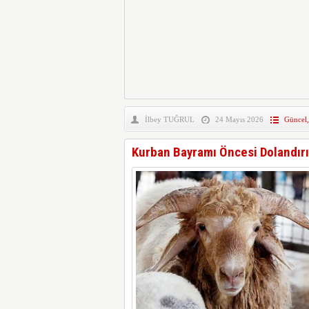
İlbey TUĞRUL
24 Mayıs 2026
Güncel
Kurban Bayramı Öncesi Dolandırıc