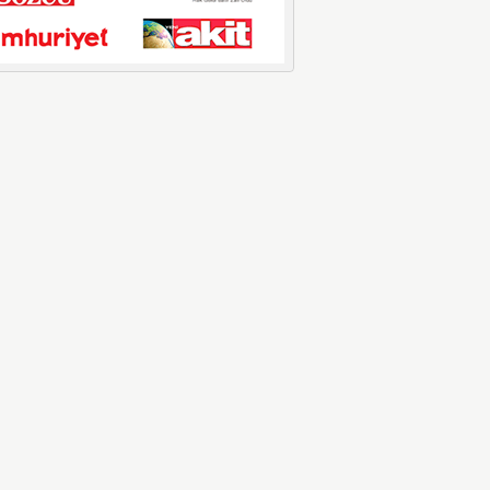
LPG’ye Dev Zam Geliyor!
Küresel petrol piyasalarındaki
dalgalanmalar ve döviz kurundaki ...