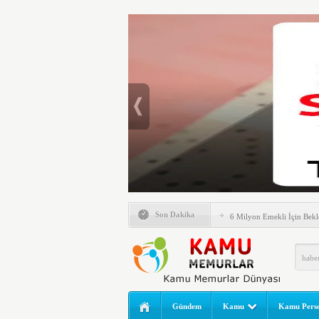
Emlak Vergisinde Yeni Dö
Son Dakika
6 Milyon Emekli İçin Bekl
LGS Nakil Başvurusu Nası
MEB LGS 2026 SONUÇ SO
Açıklandı! Liselere Geçiş
2026 Yılı Norm Güncelleme
Gündem
Kamu
Kamu Perso
Polis Akademisi İç Güvenl