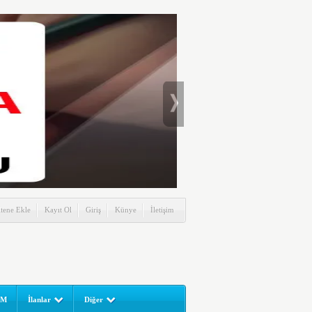
itene Ekle
Kayıt Ol
Giriş
Künye
İletişim
UM
İlanlar
Diğer