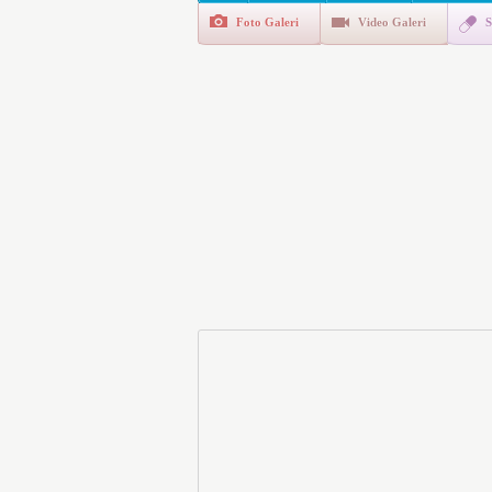
Foto Galeri
Video Galeri
S
E-Devlet Unutulan Para Sor
da İlgilendiriyor
İşte Okullarda Öğrencileri
Motorine Gece Yarısı Büyü
LPG’ye Dev Zam Geliyor!