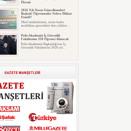
Ekranı
2026 LGS tercih sonuçları açıklandı...
2026 Yılı Norm Güncellemeleri
Milyonlarca öğrenci için ...
Başladı! Öğretmenler Nelere Dikkat
Etmeli?
Okul müdürlerinin, norm kadro
modülüne girecekleri ders yükleri ...
Polis Akademisi İç Güvenlik
Fakültesine 350 Öğrenci Alınacak
Polis Akademisi Başkanlığı'nın İç
Güvenlik Fakültesi'ne 2026 yıl...
E-Devlet Unutulan Para Sorgulaması
Başladı: Unuttuğunuz Paralar
Ortaya Çıkabilir, Mirasçıları da
İlgilendiriyor
GAZETE MANŞETLERİ
Dijital ödeme alışkanlıklarının
yaygınlaşmasıyla birlikte elektr...
İşte Okullarda Öğrencilerin
Kıyafet/Formalarının Belirlenmesine
Dair Usul ve Esaslar
Milli Eğitim Bakanlığı Temel Öğretim
Genel Müdürlüğü 22.07.2026 ...
Motorine Gece Yarısı Büyük İndirim
ABD-İran arasında yeniden diplomasi
yürütüleceği sinyallerinin p...