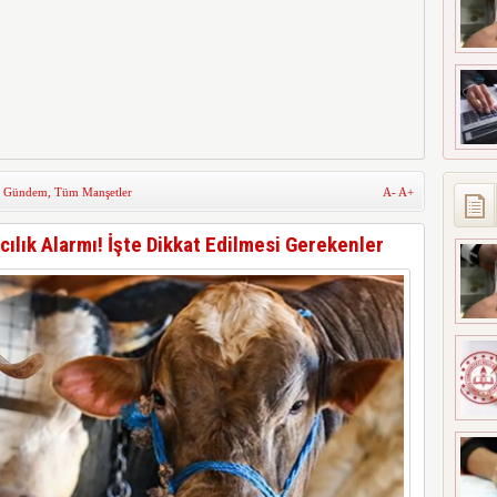
,
Gündem
,
Tüm Manşetler
A-
A+
ılık Alarmı! İşte Dikkat Edilmesi Gerekenler