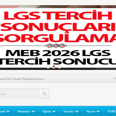
nem! Ev Sahipleri Dikkat
S
enen Gün! Paralar Hesaplara Geçiyor
l Yapılır? e-Okul Adım Adım Rehber (2026)
RGULAMA EKRANI! LGS Sınav Sonuçları MEB Tarafından
 Sınavı (LGS) (meb.gov.tr) Sonuç Sorgulama Ekranı
leri Başladı! Öğretmenler Nelere Dikkat Etmeli?
neli
Memurlar
Eğitim
Sınavlar
Siyaset
FOR
ik Fakültesine 350 Öğrenci Alınacak