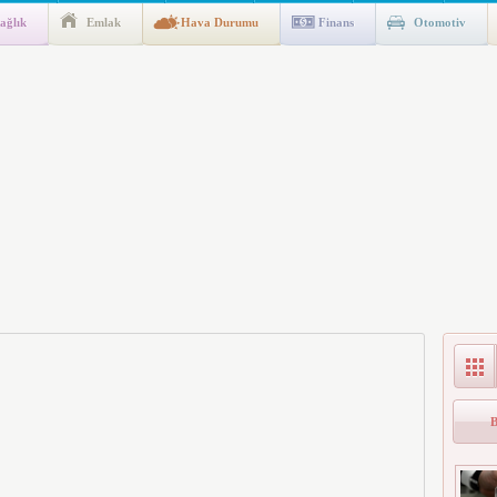
ağlık
Emlak
Hava Durumu
Finans
Otomotiv
gulaması Başladı: Unuttuğunuz Paralar Ortaya Çıkabilir, Mirasçıları
n Kıyafet/Formalarının Belirlenmesine Dair Usul ve Esaslar
k İndirim