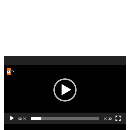
Video
oynatıcı
00:00
00:30
KURTLAR VADİSİ PUSU
222. Bölüm Özeti