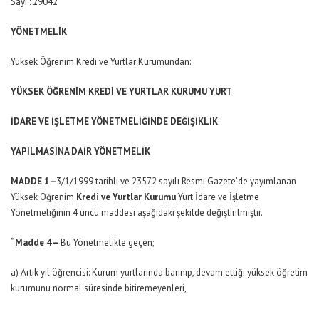
Sayı : 29042
YÖNETMELİK
Yüksek Öğrenim Kredi ve Yurtlar Kurumundan:
YÜKSEK ÖĞRENİM KREDİ VE YURTLAR KURUMU YURT
İDARE VE İŞLETME YÖNETMELİĞİNDE DEĞİŞİKLİK
YAPILMASINA DAİR YÖNETMELİK
MADDE 1 –
3/1/1999 tarihli ve 23572 sayılı Resmi Gazete’de yayımlanan
Yüksek Öğrenim
Kredi ve Yurtlar Kurumu
Yurt İdare ve İşletme
Yönetmeliğinin 4 üncü maddesi aşağıdaki şekilde değiştirilmiştir.
“Madde 4 –
Bu Yönetmelikte geçen;
a) Artık yıl öğrencisi: Kurum yurtlarında barınıp, devam ettiği yüksek öğretim
kurumunu normal süresinde bitiremeyenleri,