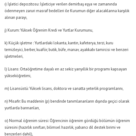
ı) İşletici depozitosu: İşleticiye verilen demirbaş eşya ve zamanında
ödenmeyen zaruri masraf bedelleri ile Kurumun diğer alacaklarına karşılık
alınan parayı,
j) Kurum: Yüksek Öğrenim Kredi ve Yurtlar Kurumunu,
k) Küçük işletme : Yurtlardaki lokanta, kantin, kafeterya, terzi, kuru
temizleyici, berber, kuaför, butik, büfe, manav, ayakkabı tamircisi ve benzeri
işletmeleri,
l) Lisans: Ortaöğretime dayalı en az sekiz yarıyıllık bir programı kapsayan
yükseköğretimi,
m) Lisansüstü: Yüksek lisans, doktora ve sanatta yeterlik programlarını,
n) Misafir: Bu maddenin (p) bendinde tanımlananların dışında geçici olarak
yurtlarda barınanları,
o) Normal öğrenim süresi: Öğrencinin öğrenim gördüğü bölümün öğrenim
süresini (hazırlık sınıfları, bilimsel hazırlık, yabancı dil destek birimi ve
benzerleri dahil),