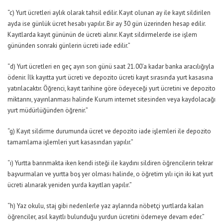
“c) Yurt ücretleri aylık olarak tahsil edilir. Kayıt olunan ay ile kayıt sildirilen
ayda ise günlük ücret hesabı yapılır. Bir ay 30 gün üzerinden hesap edilir.
Kayıtlarda kayıt gününün de ücreti alınır. Kayıt sildirmelerde ise işlem
gününden sonraki günlerin ücreti iade edilir.”
“d) Yurt ücretleri en geç ayın son günü saat 21.00’a kadar banka aracılığıyla
ödenir. İlk kayıtta yurt ücreti ve depozito ücreti kayıt sırasında yurt kasasına
yatırılacaktır. Öğrenci, kayıt tarihine göre ödeyeceği yurt ücretini ve depozito
miktarını, yayınlanması halinde Kurum internet sitesinden veya kaydolacağı
yurt müdürlüğünden öğrenir.”
“g) Kayıt sildirme durumunda ücret ve depozito iade işlemleri ile depozito
tamamlama işlemleri yurt kasasından yapılır.”
“ı) Yurtta barınmakta iken kendi isteği ile kaydını sildiren öğrencilerin tekrar
başvurmaları ve yurtta boş yer olması halinde, o öğretim yılı için iki kat yurt
ücreti alınarak yeniden yurda kayıtları yapılır.”
“h) Yaz okulu, staj gibi nedenlerle yaz aylarında nöbetçi yurtlarda kalan
öğrenciler, asıl kayıtlı bulunduğu yurdun ücretini ödemeye devam eder.”