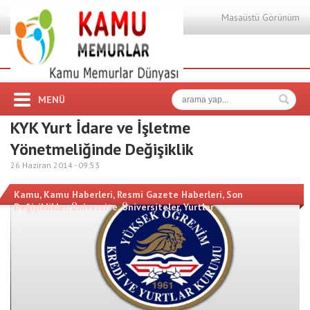
Masaüstü Görünüm
MENÜ
KYK Yurt İdare ve İşletme
Yönetmeliğinde Değişiklik
26 Haziran 2014 -
09:53
Kamu
,
Kamu Haberleri
,
Resmi Gazete Haberleri
,
Son
Değişiklikler
,
Üniversite
,
Üniversiteler
,
Yurtlar