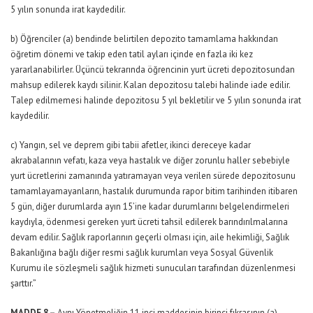
5 yılın sonunda irat kaydedilir.
b) Öğrenciler (a) bendinde belirtilen depozito tamamlama hakkından
öğretim dönemi ve takip eden tatil ayları içinde en fazla iki kez
yararlanabilirler. Üçüncü tekrarında öğrencinin yurt ücreti depozitosundan
mahsup edilerek kaydı silinir. Kalan depozitosu talebi halinde iade edilir.
Talep edilmemesi halinde depozitosu 5 yıl bekletilir ve 5 yılın sonunda irat
kaydedilir.
c) Yangın, sel ve deprem gibi tabii afetler, ikinci dereceye kadar
akrabalarının vefatı, kaza veya hastalık ve diğer zorunlu haller sebebiyle
yurt ücretlerini zamanında yatıramayan veya verilen sürede depozitosunu
tamamlayamayanların, hastalık durumunda rapor bitim tarihinden itibaren
5 gün, diğer durumlarda ayın 15’ine kadar durumlarını belgelendirmeleri
kaydıyla, ödenmesi gereken yurt ücreti tahsil edilerek barındırılmalarına
devam edilir. Sağlık raporlarının geçerli olması için, aile hekimliği, Sağlık
Bakanlığına bağlı diğer resmi sağlık kurumları veya Sosyal Güvenlik
Kurumu ile sözleşmeli sağlık hizmeti sunucuları tarafından düzenlenmesi
şarttır.”
MADDE 8 –
Aynı Yönetmeliğin 11 inci maddesinin birinci fıkrasının (a)