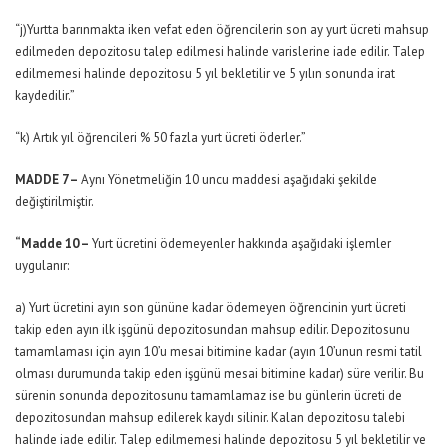
“j)Yurtta barınmakta iken vefat eden öğrencilerin son ay yurt ücreti mahsup
edilmeden depozitosu talep edilmesi halinde varislerine iade edilir. Talep
edilmemesi halinde depozitosu 5 yıl bekletilir ve 5 yılın sonunda irat
kaydedilir.”
“k) Artık yıl öğrencileri % 50 fazla yurt ücreti öderler.”
MADDE 7 –
Aynı Yönetmeliğin 10 uncu maddesi aşağıdaki şekilde
değiştirilmiştir.
“Madde 10 –
Yurt ücretini ödemeyenler hakkında aşağıdaki işlemler
uygulanır:
a) Yurt ücretini ayın son gününe kadar ödemeyen öğrencinin yurt ücreti
takip eden ayın ilk işgünü depozitosundan mahsup edilir. Depozitosunu
tamamlaması için ayın 10’u mesai bitimine kadar (ayın 10’unun resmi tatil
olması durumunda takip eden işgünü mesai bitimine kadar) süre verilir. Bu
sürenin sonunda depozitosunu tamamlamaz ise bu günlerin ücreti de
depozitosundan mahsup edilerek kaydı silinir. Kalan depozitosu talebi
halinde iade edilir. Talep edilmemesi halinde depozitosu 5 yıl bekletilir ve