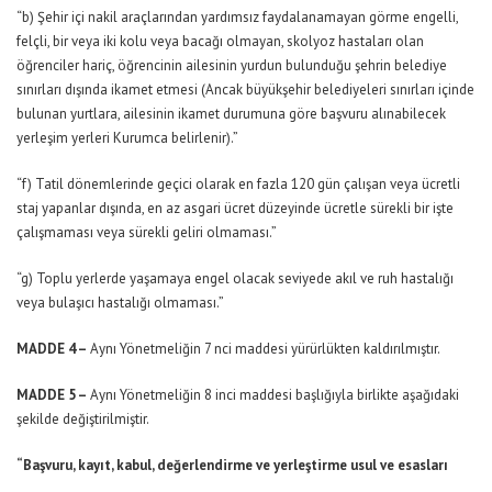
“b) Şehir içi nakil araçlarından yardımsız faydalanamayan görme engelli,
felçli, bir veya iki kolu veya bacağı olmayan, skolyoz hastaları olan
öğrenciler hariç, öğrencinin ailesinin yurdun bulunduğu şehrin belediye
sınırları dışında ikamet etmesi (Ancak büyükşehir belediyeleri sınırları içinde
bulunan yurtlara, ailesinin ikamet durumuna göre başvuru alınabilecek
yerleşim yerleri Kurumca belirlenir).”
“f) Tatil dönemlerinde geçici olarak en fazla 120 gün çalışan veya ücretli
staj yapanlar dışında, en az asgari ücret düzeyinde ücretle sürekli bir işte
çalışmaması veya sürekli geliri olmaması.”
“g) Toplu yerlerde yaşamaya engel olacak seviyede akıl ve ruh hastalığı
veya bulaşıcı hastalığı olmaması.”
MADDE 4 –
Aynı Yönetmeliğin 7 nci maddesi yürürlükten kaldırılmıştır.
MADDE 5 –
Aynı Yönetmeliğin 8 inci maddesi başlığıyla birlikte aşağıdaki
şekilde değiştirilmiştir.
“Başvuru, kayıt, kabul, değerlendirme ve yerleştirme usul ve esasları