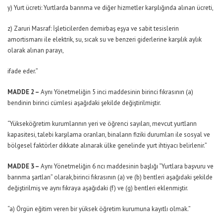
y) Yurt ücreti: Yurtlarda barınma ve diğer hizmetler karşılığında alınan ücreti,
z) Zaruri Masraf: İşleticilerden demirbaş eşya ve sabit tesislerin
amortismanı ile elektrik, su, sıcak su ve benzeri giderlerine karşılık aylık
olarak alınan parayı,
ifade eder.”
MADDE 2 –
Aynı Yönetmeliğin 5 inci maddesinin birinci fıkrasının (a)
bendinin birinci cümlesi aşağıdaki şekilde değiştirilmiştir.
“Yükseköğretim kurumlarının yeri ve öğrenci sayıları, mevcut yurtların
kapasitesi, talebi karşılama oranları, binaların fiziki durumları ile sosyal ve
bölgesel faktörler dikkate alınarak ülke genelinde yurt ihtiyacı belirlenir.”
MADDE 3 –
Aynı Yönetmeliğin 6 ncı maddesinin başlığı “Yurtlara başvuru ve
barınma şartları” olarak,birinci fıkrasının (a) ve (b) bentleri aşağıdaki şekilde
değiştirilmiş ve aynı fıkraya aşağıdaki (f) ve (g) bentleri eklenmiştir.
“a) Örgün eğitim veren bir yüksek öğretim kurumuna kayıtlı olmak.”