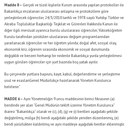
Madde 8 –
Gerçek ve tüzel kişilerle Kurum arasında yapılan protokoller ile
Bakanlıkça imzalanan uluslararası anlaşma ve protokollere göre
yerleştirilecek öğrenciler, 24/3/2010 tarihli ve 5978 sayılı Yurtdışı Türkler ve
Akraba Topluluklar Başkanlığı Teşkilat ve Görevleri Hakkında Kanun ile
diğer ilgili mevzuat uyarınca burslu uluslararası öğrenciler, Yükseköğretim
Kurulu tarafından yürütülen uluslararası değişim programlarından
yararlanacak öğrenciler ve her öğretim yılında; doğal afet, sosyal olay,
ekonomik kriz, öğrenim sırasında ekonomik ve sosyal durumunda
değişiklik ve benzeri herhangi bir nedenle Bakanlıkça yurda yerleştirilmesi
uygun görülen öğrenciler için yurt bazında boş yatak ayrılır.
Bu çerçevede yurtlara başvuru, kayıt, kabul, değerlendirme ve yerleştirme
usul ve esaslarıGenel Müdürlükçe hazırlanarak Yönetim Kurulunca
belirlenir.”
MADDE 6 –
Aynı Yönetmeliğin 9 uncu maddesinin birinci fıkrasının (a)
bendinde yer alan “Genel Müdürün teklifi üzerine Yönetim Kurulunca”
ibaresi “Bakanlıkça” olarak ve (c), (d), (g) ve (ı) bentleri aşağıdaki şekilde
değiştirilmiş, mülga (h) bendi aşağıdaki şekilde yeniden düzenlenmiş, (e)
bendi yürürlükten kaldırılmış ve aynı maddeye aşağıdaki bentler eklenmiştir.