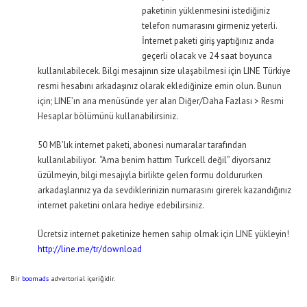
paketinin yüklenmesini istediğiniz
telefon numarasını girmeniz yeterli.
İnternet paketi giriş yaptığınız anda
geçerli olacak ve 24 saat boyunca
kullanılabilecek. Bilgi mesajının size ulaşabilmesi için LINE Türkiye
resmi hesabını arkadaşınız olarak eklediğinize emin olun. Bunun
için; LINE’ın ana menüsünde yer alan Diğer/Daha Fazlası > Resmi
Hesaplar bölümünü kullanabilirsiniz.
50 MB’lık internet paketi, abonesi numaralar tarafından
kullanılabiliyor. “Ama benim hattım Turkcell değil” diyorsanız
üzülmeyin, bilgi mesajıyla birlikte gelen formu doldururken
arkadaşlarınız ya da sevdiklerinizin numarasını girerek kazandığınız
internet paketini onlara hediye edebilirsiniz.
Ücretsiz internet paketinize hemen sahip olmak için LINE yükleyin!
http://line.me/tr/download
Bir
boomads
advertorial içeriğidir.