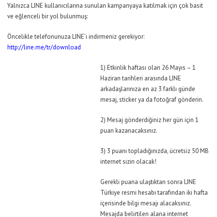
Yalnızca LINE kullanıcılarına sunulan kampanyaya katılmak için çok basit
ve eğlenceli bir yol bulunmuş:
Öncelikle telefonunuza LINE’ı indirmeniz gerekiyor:
http://line.me/tr/download
1) Etkinlik haftası olan 26 Mayıs – 1
Haziran tarihleri arasında LINE
arkadaşlarınıza en az 3 farklı günde
mesaj, sticker ya da fotoğraf gönderin.
2) Mesaj gönderdiğiniz her gün için 1
puan kazanacaksınız.
3) 3 puanı topladığınızda, ücretsiz 50 MB
internet sizin olacak!
Gerekli puana ulaştıktan sonra LINE
Türkiye resmi hesabı tarafından iki hafta
içerisinde bilgi mesajı alacaksınız.
Mesajda belirtilen alana internet