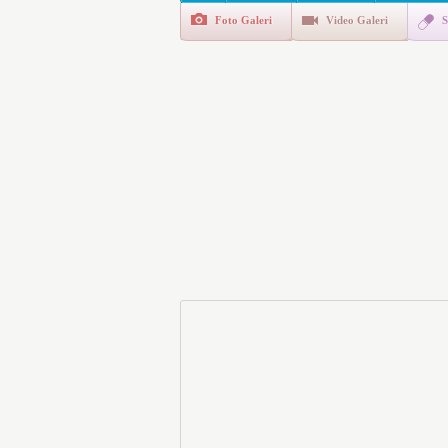
Foto Galeri
Video Galeri
S
E-Devlet Unutulan Para Sor
da İlgilendiriyor
İşte Okullarda Öğrencileri
Motorine Gece Yarısı Büyü
LPG’ye Dev Zam Geliyor!