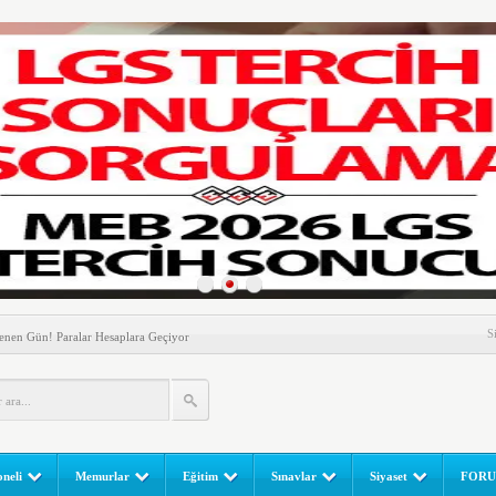
nem! Ev Sahipleri Dikkat
S
enen Gün! Paralar Hesaplara Geçiyor
l Yapılır? e-Okul Adım Adım Rehber (2026)
RGULAMA EKRANI! LGS Sınav Sonuçları MEB Tarafından
 Sınavı (LGS) (meb.gov.tr) Sonuç Sorgulama Ekranı
leri Başladı! Öğretmenler Nelere Dikkat Etmeli?
neli
Memurlar
Eğitim
Sınavlar
Siyaset
FOR
ik Fakültesine 350 Öğrenci Alınacak