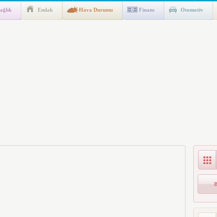
ağlık
Emlak
Hava Durumu
Finans
Otomotiv
gulaması Başladı: Unuttuğunuz Paralar Ortaya Çıkabilir, Mirasçıları
n Kıyafet/Formalarının Belirlenmesine Dair Usul ve Esaslar
k İndirim