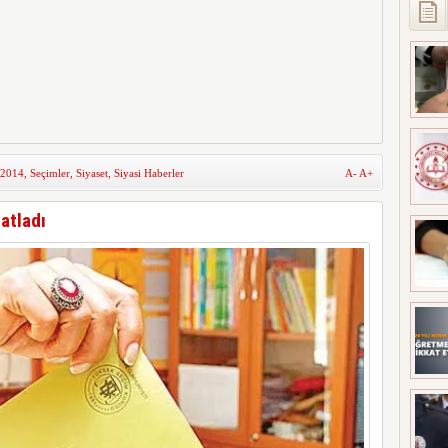
 2014
,
Seçimler
,
Siyaset
,
Siyasi Haberler
A-
A+
atladı