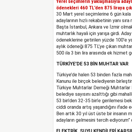
Yerel seçimlerin yaklaşmasıyla adaylık
ödenekleri 460 TL’den 875 liraya çık
30 Mart yerel seçimlerine 6 gün kala
adaylarının hızlı rekabetinin yanı sıra
Başta İstanbul, Ankara ve İzmir olma
muhtarlık hayali için yarışa girdi. Ada
ödeneklerine getirilen yüzde 100’e ya
aylık ödeneği 875 TL’ye çıkan muhtarl
500 ila 3 bin lira arasında ek hizmet ge
TÜRKİYE’DE 53 BİN MUHTAR VAR
Türkiye’de halen 53 binden fazla mah
Kanunu ile birçok belediyenin birleştiri
Türkiye Muhtarlar Derneği Muhtarla
belediye sayısını azalttığı gibi mahal
53 bin’den 32-35 bin’e gerilemesi bekl
ciddi oranda artış yaşandığını ifade
Ben artık 30 yıl üst üste bir insanın 
adayların gelmesini tercih ediyorum” 
ELEKTRİK, SUYU KENDİLERİ KARŞI