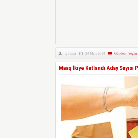
iş insanı
24 Mart 2014
Gündem
,
Seçim
Maaş İkiye Katlandı Aday Sayısı P