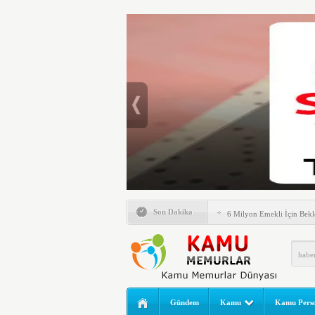
Emlak Vergisinde Yeni Dö
Son Dakika
6 Milyon Emekli İçin Bekl
LGS Nakil Başvurusu Nası
MEB LGS 2026 SONUÇ SO
Açıklandı! Liselere Geçiş
2026 Yılı Norm Güncelleme
Gündem
Kamu
Kamu Perso
Polis Akademisi İç Güvenl