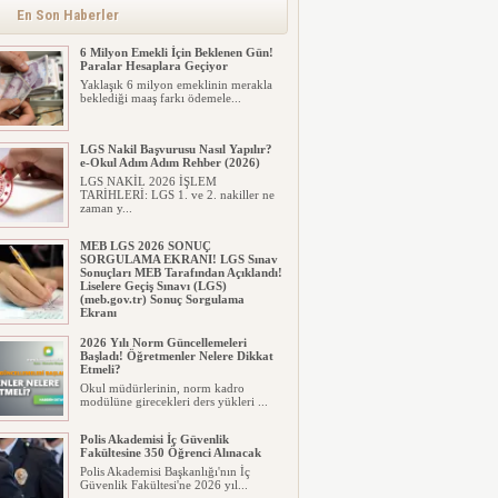
alınacak inşaat maliyet b...
En Son Haberler
6 Milyon Emekli İçin Beklenen Gün!
Paralar Hesaplara Geçiyor
Yaklaşık 6 milyon emeklinin merakla
beklediği maaş farkı ödemele...
LGS Nakil Başvurusu Nasıl Yapılır?
e-Okul Adım Adım Rehber (2026)
LGS NAKİL 2026 İŞLEM
TARİHLERİ: LGS 1. ve 2. nakiller ne
zaman y...
MEB LGS 2026 SONUÇ
SORGULAMA EKRANI! LGS Sınav
Sonuçları MEB Tarafından Açıklandı!
Liselere Geçiş Sınavı (LGS)
(meb.gov.tr) Sonuç Sorgulama
Ekranı
2026 LGS tercih sonuçları açıklandı...
2026 Yılı Norm Güncellemeleri
Milyonlarca öğrenci için ...
Başladı! Öğretmenler Nelere Dikkat
Etmeli?
Okul müdürlerinin, norm kadro
modülüne girecekleri ders yükleri ...
Polis Akademisi İç Güvenlik
Fakültesine 350 Öğrenci Alınacak
Polis Akademisi Başkanlığı'nın İç
Güvenlik Fakültesi'ne 2026 yıl...