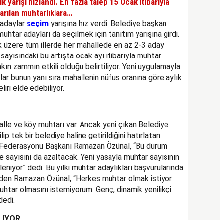
 yarışı hızlandı. En fazla talep 15 Ocak itibarıyla
arılan muhtarlıklara…
 adaylar
seçim
yarışına hız verdi. Belediye başkan
 muhtar adayları da seçilmek için tanıtım yarışına girdi.
k üzere tüm illerde her mahallede en az 2-3 aday
y sayısındaki bu artışta ocak ayı itibarıyla muhtar
kın zammın etkili olduğu belirtiliyor. Yeni uygulamayla
ar bunun yanı sıra mahallenin nüfus oranına göre aylık
liri elde edebiliyor.
alle ve köy muhtarı var. Ancak yeni çıkan Belediye
lip tek bir belediye haline getirildiğini hatırlatan
r Federasyonu Başkanı Ramazan Özünal, “Bu durum
le sayısını da azaltacak. Yeni yasayla muhtar sayısının
eniyor” dedi. Bu yılki muhtar adaylıkları başvurularında
 eden Ramazan Özünal, “Herkes muhtar olmak istiyor.
muhtar olmasını istemiyorum. Genç, dinamik yenilikçi
dedi.
LIYOR