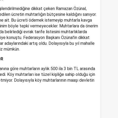
ilendirilmediğine dikkat çeken Ramazan Özünal,
 edilen ücretin muhtarlığın bütçesine kaldığını sanıyor.
ne ait. Bu ücreti ödemek istemeyip muhtarla kavga
eminim böyle tepki vermeyecekler. Muhtarlara da önerim
nda belirlediği evrak tarife listesini muhtarlıklarda
iye konuştu. Federasyon Başkanı Özünal’in dikkat
ar adaylarındaki artış oldu. Dolayısıyla bu yıl mahalle
iz mümkün.
OR
ına göre muhtarların aylık 500 ila 3 bin TL arasında
edi. Köy muhtarları ise tüzel kişiliğe sahip olduğu için
etmiyor. Dolayısıyla köy muhtarlarının maaşı devletin