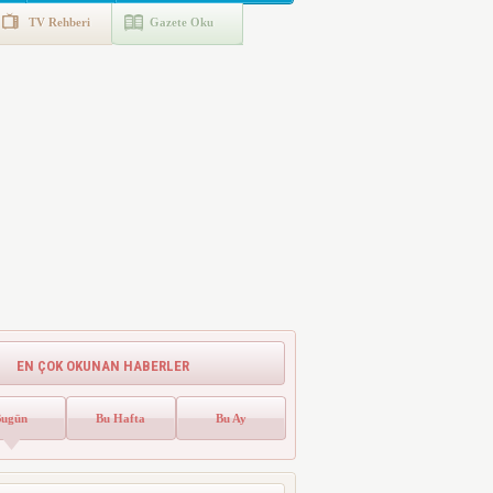
TV Rehberi
Gazete Oku
EN ÇOK OKUNAN HABERLER
Bugün
Bu Hafta
Bu Ay
Emlak Vergisinde Yeni Dönem! Ev
Sahipleri Dikkat
Emlak vergisinde gelecek yıl için esas