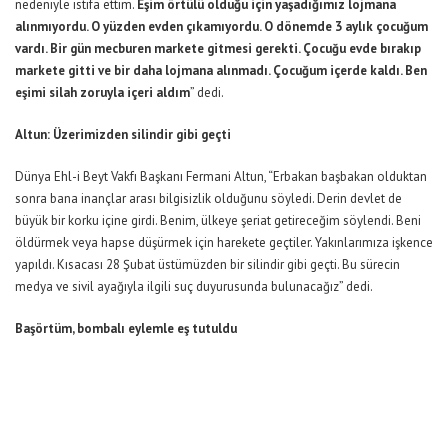
nedeniyle istifa ettim.
Eşim örtülü olduğu için yaşadığımız lojmana
alınmıyordu. O yüzden evden çıkamıyordu. O dönemde 3 aylık çocuğum
vardı. Bir gün mecburen markete gitmesi gerekti. Çocuğu evde bırakıp
markete gitti ve bir daha lojmana alınmadı. Çocuğum içerde kaldı. Ben
eşimi silah zoruyla içeri aldım
” dedi.
Altun: Üzerimizden silindir gibi geçti
Dünya Ehl-i Beyt Vakfı Başkanı Fermani Altun, “Erbakan başbakan olduktan
sonra bana inançlar arası bilgisizlik olduğunu söyledi. Derin devlet de
büyük bir korku içine girdi. Benim, ülkeye şeriat getireceğim söylendi. Beni
öldürmek veya hapse düşürmek için harekete geçtiler. Yakınlarımıza işkence
yapıldı. Kısacası 28 Şubat üstümüzden bir silindir gibi geçti. Bu sürecin
medya ve sivil ayağıyla ilgili suç duyurusunda bulunacağız” dedi.
Başörtüm, bombalı eylemle eş tutuldu