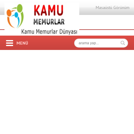
Masaüstü Görünüm
MENÜ