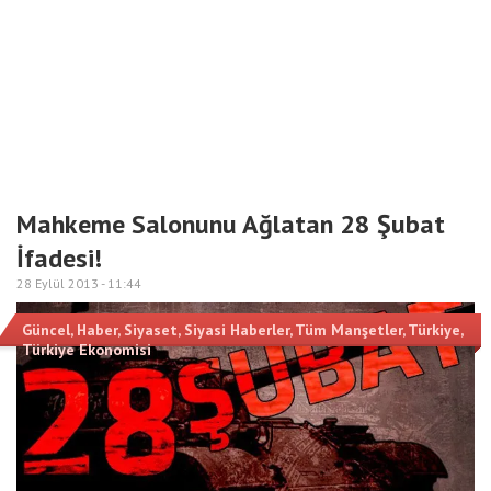
Mahkeme Salonunu Ağlatan 28 Şubat
İfadesi!
28 Eylül 2013 -
11:44
Güncel
,
Haber
,
Siyaset
,
Siyasi Haberler
,
Tüm Manşetler
,
Türkiye
,
Türkiye Ekonomisi