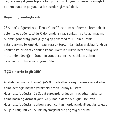
geçirecekmiş’ diyerek toplara tahrip mermisi koymamız emrini vermişti. O
dönem bunların çoğunun aklı başından gitmişti” dedi.
Başörtüm, bombayla eşti
28 Şubat’ta öğrenci olan Deniz Kılınç “Başörtüm o dönemde bombalı bir
eylemle eş değer tutuldu. O dönemde Ziraat Bankasına bile alınmadım.
Ailemin gönderdiği parayı içeri girip çekemedim. TC.’nin Kürt bir
vatandaşıyım. Terörist damgası vurarak toplumdan dışlayarak bizi farklı bir
konuma ittiler. Ancak sonuna kadar ülkemin birlik ve beraberliği için
mücadele edeceğim. Dönemin yöneticilerinin ve yaptıkları zulmün
hesabının sorulmasını istiyorum” dedi.
‘BÇG bir terör örgütüdür’
Adaleti Savunanlar Derneği (ASDER) adı altında örgütlenen eski askerler
adına derneğin başkan yardımcısı emekli Albay Mustafa
Hacımustafaoğulları, 28 Şubat sürecinde ordudan ihraç edilen askerler
adına basın açıklaması yaptı. 28 Şubat’ın darbe olduğunu belirten
Hacımustafaoğulları, darbeyi yapan cuntanın ordu içinde illegal bir şekilde
oluşturulduğunu ve TSK’nın hiyerarşisini ele geçirdiğini belirtti.