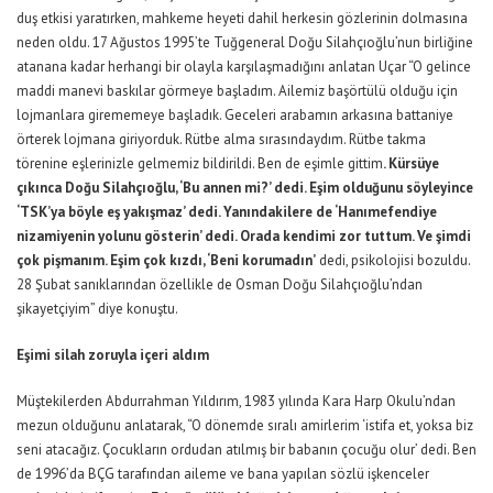
duş etkisi yaratırken, mahkeme heyeti dahil herkesin gözlerinin dolmasına
neden oldu. 17 Ağustos 1995’te Tuğgeneral Doğu Silahçıoğlu’nun birliğine
atanana kadar herhangi bir olayla karşılaşmadığını anlatan Uçar “O gelince
maddi manevi baskılar görmeye başladım. Ailemiz başörtülü olduğu için
lojmanlara girememeye başladık. Geceleri arabamın arkasına battaniye
örterek lojmana giriyorduk. Rütbe alma sırasındaydım. Rütbe takma
törenine eşlerinizle gelmemiz bildirildi. Ben de eşimle gittim
. Kürsüye
çıkınca Doğu Silahçıoğlu, ‘Bu annen mi?’ dedi. Eşim olduğunu söyleyince
‘TSK’ya böyle eş yakışmaz’ dedi. Yanındakilere de ‘Hanımefendiye
nizamiyenin yolunu gösterin’ dedi. Orada kendimi zor tuttum. Ve şimdi
çok pişmanım. Eşim çok kızdı, ‘Beni korumadın’
dedi, psikolojisi bozuldu.
28 Şubat sanıklarından özellikle de Osman Doğu Silahçıoğlu’ndan
şikayetçiyim” diye konuştu.
Eşimi silah zoruyla içeri aldım
Müştekilerden Abdurrahman Yıldırım, 1983 yılında Kara Harp Okulu’ndan
mezun olduğunu anlatarak, “O dönemde sıralı amirlerim ‘istifa et, yoksa biz
seni atacağız. Çocukların ordudan atılmış bir babanın çocuğu olur’ dedi. Ben
de 1996’da BÇG tarafından aileme ve bana yapılan sözlü işkenceler