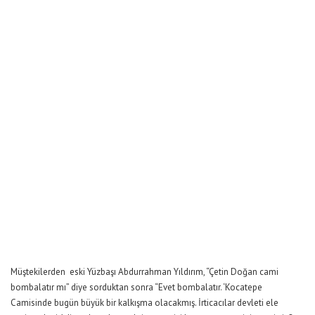
Müştekilerden eski Yüzbaşı Abdurrahman Yıldırım, “Çetin Doğan cami
bombalatır mı” diye sorduktan sonra “Evet bombalatır. ‘Kocatepe
Camisinde bugün büyük bir kalkışma olacakmış. İrticacılar devleti ele