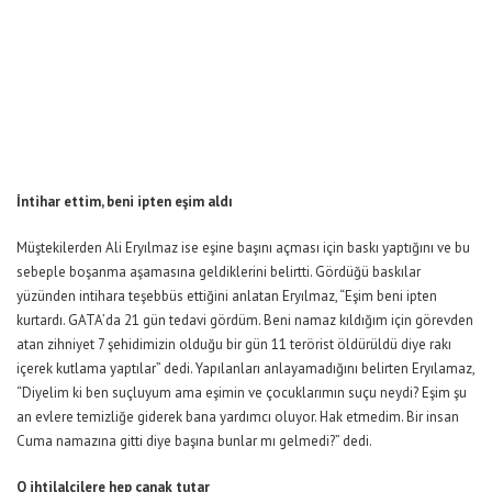
İntihar ettim, beni ipten eşim aldı
Müştekilerden Ali Eryılmaz ise eşine başını açması için baskı yaptığını ve bu
sebeple boşanma aşamasına geldiklerini belirtti. Gördüğü baskılar
yüzünden intihara teşebbüs ettiğini anlatan Eryılmaz, “Eşim beni ipten
kurtardı. GATA’da 21 gün tedavi gördüm. Beni namaz kıldığım için görevden
atan zihniyet 7 şehidimizin olduğu bir gün 11 terörist öldürüldü diye rakı
içerek kutlama yaptılar” dedi. Yapılanları anlayamadığını belirten Eryılamaz,
“Diyelim ki ben suçluyum ama eşimin ve çocuklarımın suçu neydi? Eşim şu
an evlere temizliğe giderek bana yardımcı oluyor. Hak etmedim. Bir insan
Cuma namazına gitti diye başına bunlar mı gelmedi?” dedi.
O ihtilalcilere hep çanak tutar