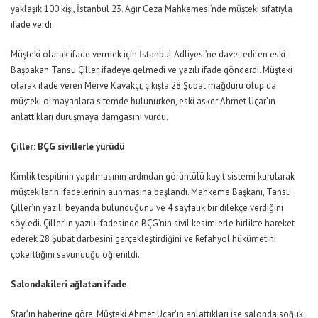
yaklaşık 100 kişi, İstanbul 23. Ağır Ceza Mahkemesi’nde müşteki sıfatıyla
ifade verdi.
Müşteki olarak ifade vermek için İstanbul Adliyesi’ne davet edilen eski
Başbakan Tansu Çiller, ifadeye gelmedi ve yazılı ifade gönderdi. Müşteki
olarak ifade veren Merve Kavakçı, çıkışta 28 Şubat mağduru olup da
müşteki olmayanlara sitemde bulunurken, eski asker Ahmet Uçar’ın
anlattıkları duruşmaya damgasını vurdu.
Çiller: BÇG sivillerle yürüdü
Kimlik tespitinin yapılmasının ardından görüntülü kayıt sistemi kurularak
müştekilerin ifadelerinin alınmasına başlandı. Mahkeme Başkanı, Tansu
Çiller’in yazılı beyanda bulunduğunu ve 4 sayfalık bir dilekçe verdiğini
söyledi. Çiller’in yazılı ifadesinde BÇG’nin sivil kesimlerle birlikte hareket
ederek 28 Şubat darbesini gerçekleştirdiğini ve Refahyol hükümetini
çökerttiğini savunduğu öğrenildi.
Salondakileri ağlatan ifade
Star’ın haberine göre; Müşteki Ahmet Uçar’ın anlattıkları ise salonda soğuk