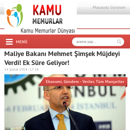
Masaüstü Görünüm
MENÜ
Maliye Bakanı Mehmet Şimşek Müjdeyi
Verdi! Ek Süre Geliyor!
14 Şubat 2014 -
17:18
Ekonomi
,
Gündem - Veriler
,
Tüm Manşetler