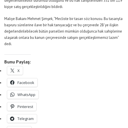
değerlendirilebilir durumda olduğunu ve bu hak sahiplerinden 332 bin 119
kişiye satış gerçekleştirildiğini bildirdi.
Maliye Bakanı Mehmet Şimşek, “Mecliste bir tasarı söz konusu. Bu tasarıyla
başvuru sürelerine ilave bir hak tanıyacağız ve bu çerçevede 2B’ye ilişkin
değerlendirilebilecek bütün parselleri mümkün olduğunca hak sahiplerine
ulaşarak onlara bu kanun çerçevesinde satışını gerçekleştirmemiz lazım”
dedi.
Bunu Paylaş:
X
Facebook
WhatsApp
Pinterest
Telegram