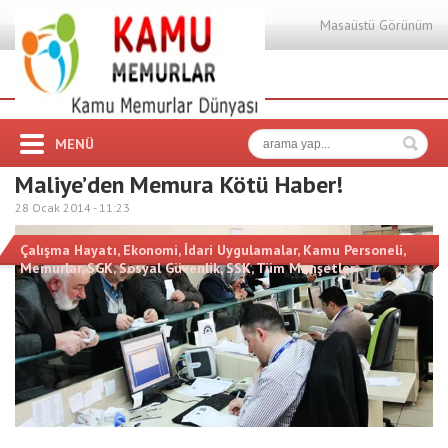
Masaüstü Görünüm
MENÜ
Maliye’den Memura Kötü Haber!
28 Ocak 2014 -
11:23
Çalışma Hayatı
,
Ekonomi
,
İdari Uygulamalar
,
Kamu Personeli
,
Memurlar
,
SGK
,
Sosyal Güvenlik
,
SSK
,
Tüm Manşetler