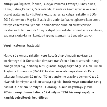
anlaşılıyor.
İngiltere, İrlanda, İskoçya, Panama, Litvanya, Güney Kıbrıs,
Dubai, Belize, Panama, Yeni Zelanda, İrlanda ve Azerbaycan ülkelerinin
ticaret sicillerine kayıtlı. Posta kutusu adresi ile çalışan şirketlerin 2007-
2012 döneminde 9 ay ile 2 yıllık süre zarfında faaliyet gösterdikten sonra
tasfiye edilerek faaliyetlerini sonlandırıyor olmaları dikkat çekiyor.
İncelenen iki firmanın da 10 ay faaliyet gösterdikten sonra tasfiye edilmesi,
yabancı iş ortaklarının kuruluş-kapanış işlemleri ile benzerlik taşıyor.
Vergi incelemesi başlatıldı
Maliye söz konusu şirketleri vergi kaçağı olup olmadığı noktasında
incelemeye aldı. Öte yandan dev para transferinin kimler arasında, hangi
amaçla yapıldığı, herhangi bir suç unsuru taşıyıp taşımadığı ise Mali Suçları
Araştırma Komisyonu (MASAK) tarafından incelemeye alınacak. Para
takasçısı firmaların 6.2 milyar TL’nin transferine aracılık ederken yüzde 1
civarında komisyon aldıkları varsayıldığında,
incelemeye konu olan satış
hasılatı tutarının 62 milyon TL olacağı, bunun da yaklaşık yüzde
20’sinin vergi olması halinde 12.4 milyon TL’lik bir vergi kaçağına
karşılık gelebileceği belirtiliyor.