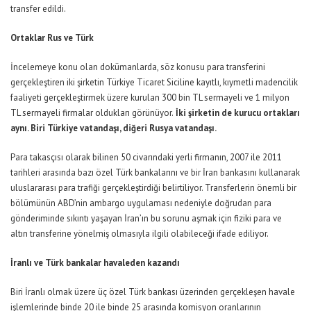
transfer edildi.
Ortaklar Rus ve Türk
İncelemeye konu olan dokümanlarda, söz konusu para transferini
gerçekleştiren iki şirketin Türkiye Ticaret Siciline kayıtlı, kıymetli madencilik
faaliyeti gerçekleştirmek üzere kurulan 300 bin TL sermayeli ve 1 milyon
TL sermayeli firmalar oldukları görünüyor.
İki şirketin de kurucu ortakları
aynı. Biri Türkiye vatandaşı, diğeri Rusya vatandaşı.
Para takasçısı olarak bilinen 50 civarındaki yerli firmanın, 2007 ile 2011
tarihleri arasında bazı özel Türk bankalarını ve bir İran bankasını kullanarak
uluslararası para trafiği gerçekleştirdiği belirtiliyor. Transferlerin önemli bir
bölümünün ABD’nin ambargo uygulaması nedeniyle doğrudan para
gönderiminde sıkıntı yaşayan İran’ın bu sorunu aşmak için fiziki para ve
altın transferine yönelmiş olmasıyla ilgili olabileceği ifade ediliyor.
İranlı ve Türk bankalar havaleden kazandı
Biri İranlı olmak üzere üç özel Türk bankası üzerinden gerçekleşen havale
işlemlerinde binde 20 ile binde 25 arasında komisyon oranlarının