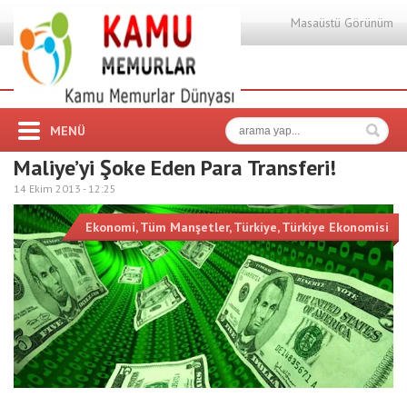
Masaüstü Görünüm
MENÜ
Maliye’yi Şoke Eden Para Transferi!
14 Ekim 2013 -
12:25
Ekonomi
,
Tüm Manşetler
,
Türkiye
,
Türkiye Ekonomisi