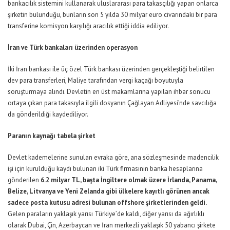
bankacılık sistemini kullanarak uluslararası para takasçılığı yapan onlarca
şirketin bulunduğu, bunların son 5 yılda 30 milyar euro civarındaki bir para
transferine komisyon karşılığı aracılık ettiği iddia ediliyor.
İran ve Türk bankaları üzerinden operasyon
İki İran bankası ile üç özel Türk bankası üzerinden gerçekleştiği belirtilen
dev para transferleri, Maliye tarafından vergi kaçağı boyutuyla
soruşturmaya alındı. Devletin en üst makamlarına yapılan ihbar sonucu
ortaya çıkan para takasıyla ilgili dosyanın Çağlayan Adliyesi’nde savcılığa
da gönderildiği kaydediliyor.
Paranın kaynağı tabela şirket
Devlet kademelerine sunulan evraka göre, ana sözleşmesinde madencilik
işi için kurulduğu kaydı bulunan iki Türk firmasının banka hesaplarına
gönderilen
6.2 milyar TL, başta İngiltere olmak üzere İrlanda, Panama,
Belize, Litvanya ve Yeni Zelanda gibi ülkelere kayıtlı görünen ancak
sadece posta kutusu adresi bulunan offshore şirketlerinden geldi.
Gelen paraların yaklaşık yarısı Türkiye’de kaldı, diğer yarısı da ağırlıklı
olarak Dubai, Çin, Azerbaycan ve İran merkezli yaklaşık 50 yabancı şirkete