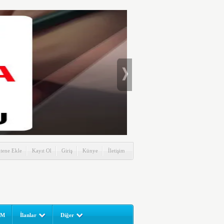
itene Ekle
Kayıt Ol
Giriş
Künye
İletişim
UM
İlanlar
Diğer