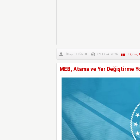
İlbey TUĞRUL
09 Ocak 2026
Eğitim
,
MEB, Atama ve Yer Değiştirme Yö