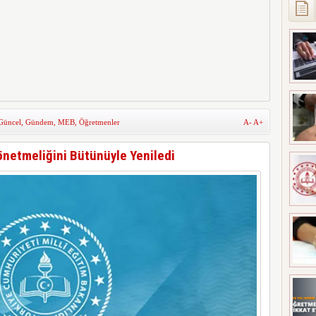
Güncel
,
Gündem
,
MEB
,
Öğretmenler
A-
A+
netmeliğini Bütünüyle Yeniledi