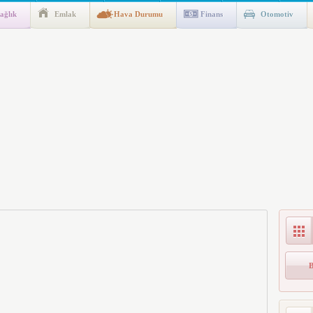
ağlık
Emlak
Hava Durumu
Finans
Otomotiv
ik Fakültesine 350 Öğrenci Alınacak
gulaması Başladı: Unuttuğunuz Paralar Ortaya Çıkabilir, Mirasçıları
n Kıyafet/Formalarının Belirlenmesine Dair Usul ve Esaslar
k İndirim