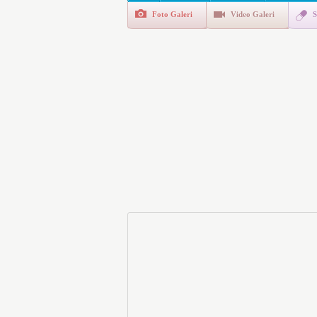
Foto Galeri
Video Galeri
S
Polis Akademisi İç Güvenl
E-Devlet Unutulan Para Sor
da İlgilendiriyor
İşte Okullarda Öğrencileri
Motorine Gece Yarısı Büyü
LPG’ye Dev Zam Geliyor!