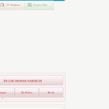
TV Rehberi
Gazete Oku
EN ÇOK OKUNAN HABERLER
Bugün
Bu Hafta
Bu Ay