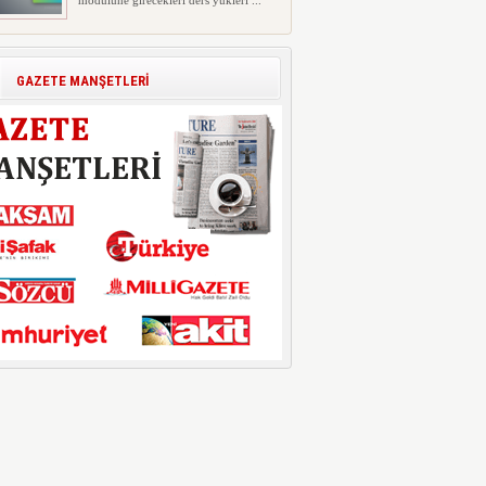
modülüne girecekleri ders yükleri ...
Polis Akademisi İç Güvenlik
Fakültesine 350 Öğrenci Alınacak
Polis Akademisi Başkanlığı'nın İç
GAZETE MANŞETLERİ
Güvenlik Fakültesi'ne 2026 yıl...
E-Devlet Unutulan Para Sorgulaması
Başladı: Unuttuğunuz Paralar
Ortaya Çıkabilir, Mirasçıları da
İlgilendiriyor
Dijital ödeme alışkanlıklarının
yaygınlaşmasıyla birlikte elektr...
İşte Okullarda Öğrencilerin
Kıyafet/Formalarının Belirlenmesine
Dair Usul ve Esaslar
Milli Eğitim Bakanlığı Temel Öğretim
Genel Müdürlüğü 22.07.2026 ...
Motorine Gece Yarısı Büyük İndirim
ABD-İran arasında yeniden diplomasi
yürütüleceği sinyallerinin p...
LPG’ye Dev Zam Geliyor!
Küresel petrol piyasalarındaki
dalgalanmalar ve döviz kurundaki ...