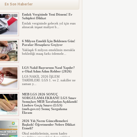
En Son Haberler
Emlak Vergisinde Yeni Dönem! Ev
Sahipleri Dikkat
Emlak vergisinde gelecek yıl için esas
alınacak inşaat maliyet b...
6 Milyon Emekli İçin Beklenen Gün!
Paralar Hesaplara Geçiyor
Yaklaşık 6 milyon emeklinin merakla
beklediği maaş farkı ödemele...
LGS Nakil Başvurusu Nasıl Yapılır?
e-Okul Adım Adım Rehber (2026)
LGS NAKİL 2026 İŞLEM
TARİHLERİ: LGS 1. ve 2. nakiller ne
zaman y...
MEB LGS 2026 SONUÇ
SORGULAMA EKRANI! LGS Sınav
Sonuçları MEB Tarafından Açıklandı!
Liselere Geçiş Sınavı (LGS)
(meb.gov.tr) Sonuç Sorgulama
Ekranı
2026 LGS tercih sonuçları açıklandı...
2026 Yılı Norm Güncellemeleri
Milyonlarca öğrenci için ...
Başladı! Öğretmenler Nelere Dikkat
Etmeli?
Okul müdürlerinin, norm kadro