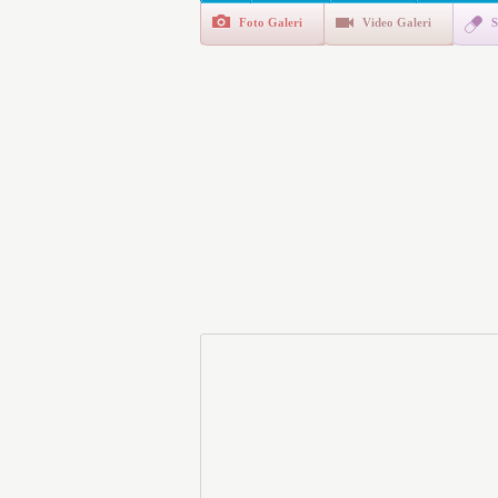
Foto Galeri
Video Galeri
S
E-Devlet Unutulan Para Sor
da İlgilendiriyor
İşte Okullarda Öğrencileri
Motorine Gece Yarısı Büyü
LPG’ye Dev Zam Geliyor!