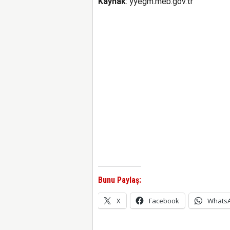
Kaynak
: yyegm.meb.gov.tr
Bunu Paylaş:
X
Facebook
Whats