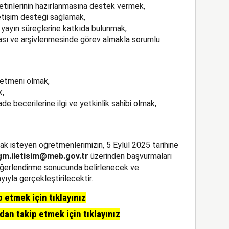
etinlerinin hazırlanmasına destek vermek,
letişim desteği sağlamak,
e yayın süreçlerine katkıda bulunmak,
nması ve arşivlenmesinde görev almakla sorumlu
retmeni olmak,
k,
fade becerilerine ilgi ve yetkinlik sahibi olmak,
k isteyen öğretmenlerimizin, 5 Eylül 2025 tarihine
m.iletisim@meb.gov.tr
üzerinden başvurmaları
eğerlendirme sonucunda belirlenecek ve
ıyla gerçekleştirilecektir.
etmek için tıklayınız
n takip etmek için tıklayınız