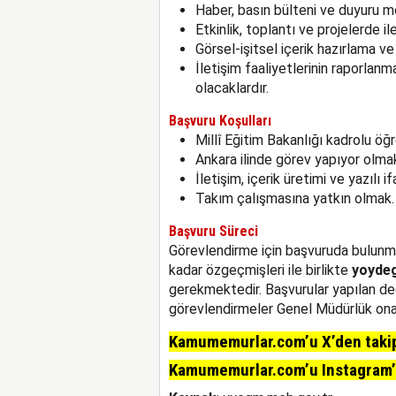
Haber, basın bülteni ve duyuru m
Etkinlik, toplantı ve projelerde i
Görsel-işitsel içerik hazırlama v
İletişim faaliyetlerinin raporla
olacaklardır.
Başvuru Koşulları
Millî Eğitim Bakanlığı kadrolu öğ
Ankara ilinde görev yapıyor olma
İletişim, içerik üretimi ve yazılı i
Takım çalışmasına yatkın olmak.
Başvuru Süreci
Görevlendirme için başvuruda bulunma
kadar özgeçmişleri ile birlikte
yoydeg
gerekmektedir. Başvurular yapılan d
görevlendirmeler Genel Müdürlük onay
Kamumemurlar.com’u X’den takip 
Kamumemurlar.com’u Instagram’da