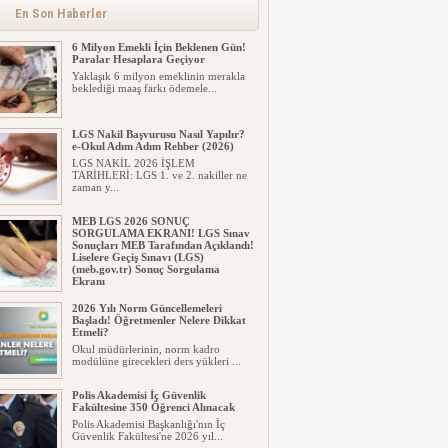
alınacak inşaat maliyet b...
En Son Haberler
6 Milyon Emekli İçin Beklenen Gün!
Paralar Hesaplara Geçiyor
Yaklaşık 6 milyon emeklinin merakla
beklediği maaş farkı ödemele...
LGS Nakil Başvurusu Nasıl Yapılır?
e-Okul Adım Adım Rehber (2026)
LGS NAKİL 2026 İŞLEM
TARİHLERİ: LGS 1. ve 2. nakiller ne
zaman y...
MEB LGS 2026 SONUÇ
SORGULAMA EKRANI! LGS Sınav
Sonuçları MEB Tarafından Açıklandı!
Liselere Geçiş Sınavı (LGS)
(meb.gov.tr) Sonuç Sorgulama
Ekranı
2026 LGS tercih sonuçları açıklandı...
2026 Yılı Norm Güncellemeleri
Milyonlarca öğrenci için ...
Başladı! Öğretmenler Nelere Dikkat
Etmeli?
Okul müdürlerinin, norm kadro
modülüne girecekleri ders yükleri ...
Polis Akademisi İç Güvenlik
Fakültesine 350 Öğrenci Alınacak
Polis Akademisi Başkanlığı'nın İç
Güvenlik Fakültesi'ne 2026 yıl...