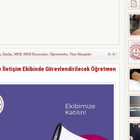
m
,
İlanlar
,
MEB
,
MEB Duyuruları
,
Öğretmenler
,
Tüm Manşetler
A-
A+
İletişim Ekibinde Görevlendirilecek Öğretmen