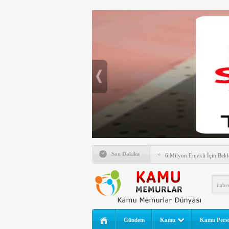
Emlak Vergisinde Yeni Dö
Son Dakika
6 Milyon Emekli İçin Bekl
LGS Nakil Başvurusu Nası
MEB LGS 2026 SONUÇ SO
Açıklandı! Liselere Geçiş
2026 Yılı Norm Güncelleme
Gündem
Kamu
Kamu Perso
Polis Akademisi İç Güvenl