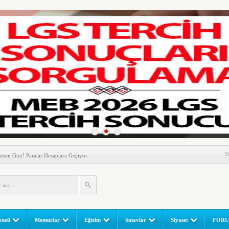
nem! Ev Sahipleri Dikkat
S
enen Gün! Paralar Hesaplara Geçiyor
l Yapılır? e-Okul Adım Adım Rehber (2026)
RGULAMA EKRANI! LGS Sınav Sonuçları MEB Tarafından
 Sınavı (LGS) (meb.gov.tr) Sonuç Sorgulama Ekranı
leri Başladı! Öğretmenler Nelere Dikkat Etmeli?
neli
Memurlar
Eğitim
Sınavlar
Siyaset
FOR
ik Fakültesine 350 Öğrenci Alınacak