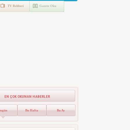
TV Rehberi
Gazete Oku
EN ÇOK OKUNAN HABERLER
Bugün
Bu Hafta
Bu Ay
Emlak Vergisinde Yeni Dönem! Ev
Sahipleri Dikkat
Emlak vergisinde gelecek yıl için esas