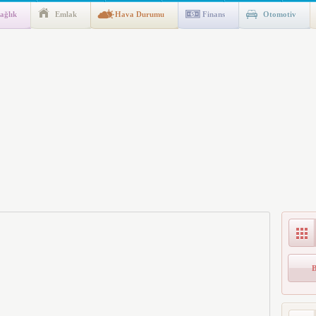
ağlık
Emlak
Hava Durumu
Finans
Otomotiv
gulaması Başladı: Unuttuğunuz Paralar Ortaya Çıkabilir, Mirasçıları
n Kıyafet/Formalarının Belirlenmesine Dair Usul ve Esaslar
k İndirim