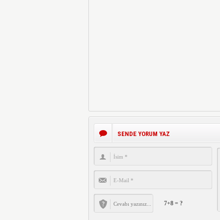
SENDE YORUM YAZ
7+8 = ?