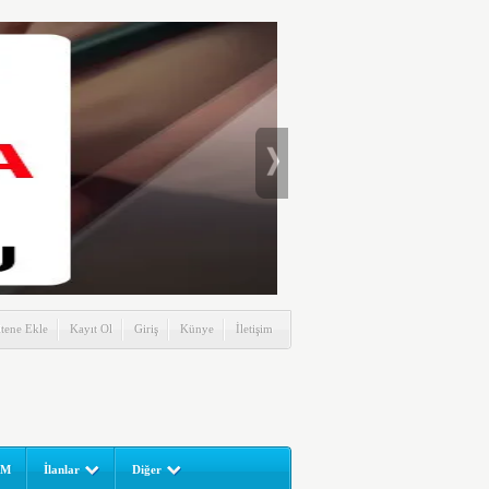
itene Ekle
Kayıt Ol
Giriş
Künye
İletişim
UM
İlanlar
Diğer