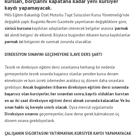
kursları, borçlarını kapatana kadar yeni kursiyer
kaydı yapamayacak.
Milli Eğitim Bakanlığı Özel Motorlu Taşıt Sürücüleri Kursu Yönetmeliği’nde
değişiklik yaptı. Bugünkü Resmi Gazetede yayımlanan değişikliklere göre,
sürücü kursuna
kaydolan adaylardan istenecek belgeler arasına ‘
parmak
izi
alındı belgesi’ de eklendi. Böylece bugünden itibaren kursa kaydolanlar
parmak izi
belgesini de sunmak zorunda olacaklar.
DİREKSİYON SINAVINI GEÇEMEYENE İLAVE DERS ŞARTI
Teorik ve direksiyon eğitimi dersi sınavlarına herhangi bir nedenle
girmeyenlerle teorik sınavda başarısız olanlar yeniden kursa devam
etmeksizin ve kurs ücreti ödemeden aralıksız üç dönem daha sınavlara
girebiliyor.
Ancak bugünden itibaren direksiyon eğitimi dersi sınavında
başarısız olan kursiyerler, her sınavdan sonra, kayıtlı oldukları kurstan
en az iki saat direksiyon eğitimi dersi almak zorunda kalacaklar. Ve bu
sınav hakkı üç kereyle sınırlı olacak.
Oysa mevcut uygulamada
Direksiyon sınavını
geçemeyenler, ilave derse gerek kalmaksızın üç
dönem sınava girebiliyorlardı.
ÇALIŞANIN SİGORTASINI YATIRMAYAN, KURSİYER KAYDI YAPAMAYACAK