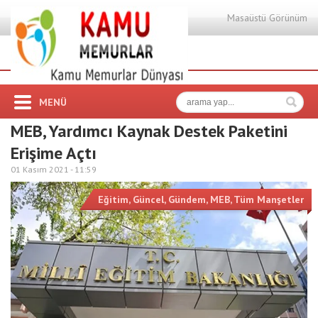
Masaüstü Görünüm
MENÜ
MEB, Yardımcı Kaynak Destek Paketini
Erişime Açtı
01 Kasım 2021 -
11:59
Eğitim
,
Güncel
,
Gündem
,
MEB
,
Tüm Manşetler