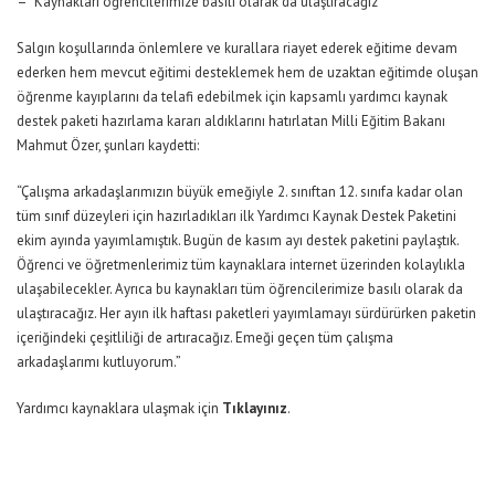
– “Kaynakları öğrencilerimize basılı olarak da ulaştıracağız”
Salgın koşullarında önlemlere ve kurallara riayet ederek eğitime devam
ederken hem mevcut eğitimi desteklemek hem de uzaktan eğitimde oluşan
öğrenme kayıplarını da telafi edebilmek için kapsamlı yardımcı kaynak
destek paketi hazırlama kararı aldıklarını hatırlatan Milli Eğitim Bakanı
Mahmut Özer, şunları kaydetti:
“Çalışma arkadaşlarımızın büyük emeğiyle 2. sınıftan 12. sınıfa kadar olan
tüm sınıf düzeyleri için hazırladıkları ilk Yardımcı Kaynak Destek Paketini
ekim ayında yayımlamıştık. Bugün de kasım ayı destek paketini paylaştık.
Öğrenci ve öğretmenlerimiz tüm kaynaklara internet üzerinden kolaylıkla
ulaşabilecekler. Ayrıca bu kaynakları tüm öğrencilerimize basılı olarak da
ulaştıracağız. Her ayın ilk haftası paketleri yayımlamayı sürdürürken paketin
içeriğindeki çeşitliliği de artıracağız. Emeği geçen tüm çalışma
arkadaşlarımı kutluyorum.”
Yardımcı kaynaklara ulaşmak için
Tıklayınız
.