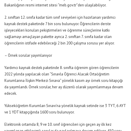
Bakanlığının resmi internet sitesi “meb.gov.tr”den ulaşılabiliyor.
2. sınıftan 12. sınıfa kadar tüm sınıf seviyeleri için hazırlanan yardımcı
kaynak destek paketinde 7 bin soru bulunuyor. Öğrencilerin derste
işleyecekleri konuları pekiştirmeleri ve öğrenme süreçlerine katkı
sağlamayı amaçlayan pakette ayrıca 2. sınıftan 7. sınıfa kadar olan
öğrencilerin istifade edebileceği 2 bin 200 çalışma sorusu yer alıyor.
– Örnek sorular yayımlanıyor
Yardımcı kaynak destek paketinde 8. sınıfta öğrenim gören öğrencilerin
2022 yılında yapılacak olan “Sınavla Öğrenci Alacak Ortaöğretim
Kurumlarına İlişkin Merkezi Sınava” yönelik kasım ayı örnek soru kitapçığı
da yayımlandı. Örnek sorular, her ay düzenli olarak yayımlanmaya devam
edecek.
Yükseköğretim Kurumları Sınavı’na yönelik kaynak setinde ise 3 TYT, 6 AYT
ve 1 YDT kitapçığında 1600 soru bulunuyor.
Elektronik ortamda 8, 9 ve 10. sınıf öğrencileri için geçen ay ilk kez
yayımlanan etkileşimli sorular da paylaşılmaya devam ediliyor. 450 soru