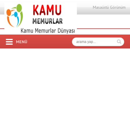
Masaüstü Görünüm
MENÜ