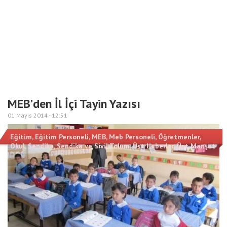
MEB’den İl İçi Tayin Yazısı
01 Mayıs 2014 -
12:51
Eğitim
,
Eğitim Personeli
,
MEB
,
Meb Personeli
,
Öğretmenler
,
Okul
,
Sendika
,
Sendika ve Sivil Tolum
,
Üst Haberler
,
Üst Manşet