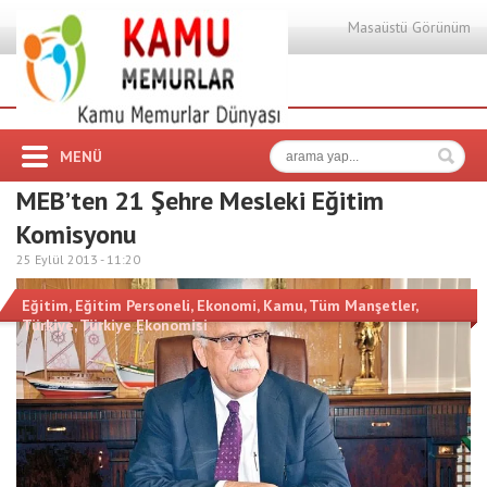
Masaüstü Görünüm
MENÜ
MEB’ten 21 Şehre Mesleki Eğitim
Komisyonu
25 Eylül 2013 -
11:20
Eğitim
,
Eğitim Personeli
,
Ekonomi
,
Kamu
,
Tüm Manşetler
,
Türkiye
,
Türkiye Ekonomisi