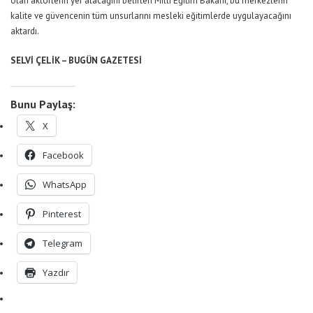
olan aktörlerin yer alacağını belirten
Milli Eğitim Bakanı
, bu merkezlerin
kalite ve güvencenin tüm unsurlarını mesleki eğitimlerde uygulayacağını
aktardı.
SELVİ ÇELİK – BUGÜN GAZETESİ
Bunu Paylaş:
X
Facebook
WhatsApp
Pinterest
Telegram
Yazdır