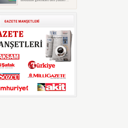
modülüne girecekleri ders yükleri ...
Polis Akademisi İç Güvenlik
Fakültesine 350 Öğrenci Alınacak
Polis Akademisi Başkanlığı'nın İç
GAZETE MANŞETLERİ
Güvenlik Fakültesi'ne 2026 yıl...
E-Devlet Unutulan Para Sorgulaması
Başladı: Unuttuğunuz Paralar
Ortaya Çıkabilir, Mirasçıları da
İlgilendiriyor
Dijital ödeme alışkanlıklarının
yaygınlaşmasıyla birlikte elektr...
İşte Okullarda Öğrencilerin
Kıyafet/Formalarının Belirlenmesine
Dair Usul ve Esaslar
Milli Eğitim Bakanlığı Temel Öğretim
Genel Müdürlüğü 22.07.2026 ...
Motorine Gece Yarısı Büyük İndirim
ABD-İran arasında yeniden diplomasi
yürütüleceği sinyallerinin p...
LPG’ye Dev Zam Geliyor!
Küresel petrol piyasalarındaki
dalgalanmalar ve döviz kurundaki ...