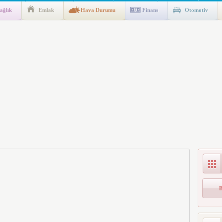
ağlık
Emlak
Hava Durumu
Finans
Otomotiv
ik Fakültesine 350 Öğrenci Alınacak
gulaması Başladı: Unuttuğunuz Paralar Ortaya Çıkabilir, Mirasçıları
n Kıyafet/Formalarının Belirlenmesine Dair Usul ve Esaslar
k İndirim