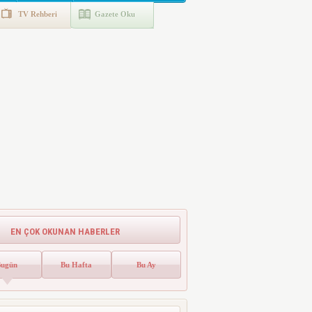
TV Rehberi
Gazete Oku
EN ÇOK OKUNAN HABERLER
Bugün
Bu Hafta
Bu Ay