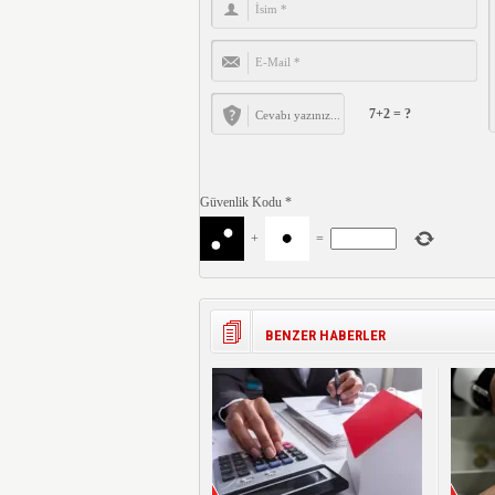
7+2 = ?
Güvenlik Kodu
*
+
=
BENZER HABERLER