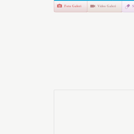
Foto Galeri
Video Galeri
S
Polis Akademisi İç Güvenl
E-Devlet Unutulan Para Sor
da İlgilendiriyor
İşte Okullarda Öğrencileri
Motorine Gece Yarısı Büyü
LPG’ye Dev Zam Geliyor!