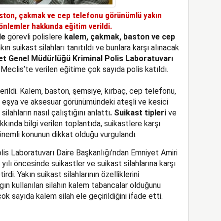
aston, çakmak ve cep telefonu görünümlü yakın
k önlemler hakkında eğitim verildi.
de
görevli polislere
kalem, çakmak, baston ve cep
n suikast silahları tanıtıldı ve bunlara karşı alınacak
t Genel Müdürlüğü Kriminal Polis Laboratuvarı
 Meclis’te verilen eğitime çok sayıda polis katıldı.
sterildi. Kalem, baston, şemsiye, kırbaç, cep telefonu,
n eşya ve aksesuar görünümündeki ateşli ve kesici
 silahların nasıl çalıştığını anlattı
. Suikast tipleri
ve
kkında bilgi verilen toplantıda, suikastlere karşı
 önemli konunun dikkat olduğu vurgulandı.
is Laboratuvarı Daire Başkanlığı’ndan Emniyet Amiri
ılı öncesinde suikastler ve suikast silahlarına karşı
rdi. Yakın suikast silahlarının özelliklerini
ın kullanılan silahın kalem tabancalar olduğunu
 sayıda kalem silah ele geçirildiğini ifade etti.