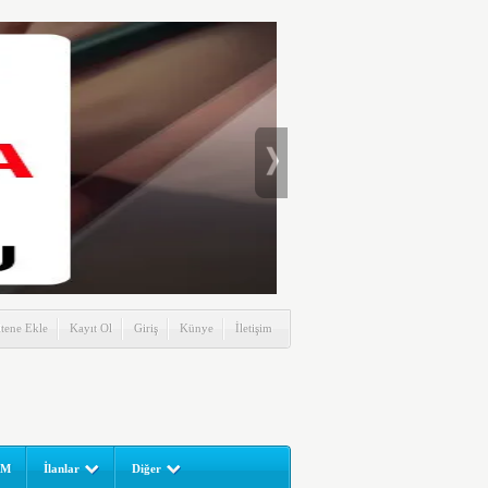
itene Ekle
Kayıt Ol
Giriş
Künye
İletişim
UM
İlanlar
Diğer