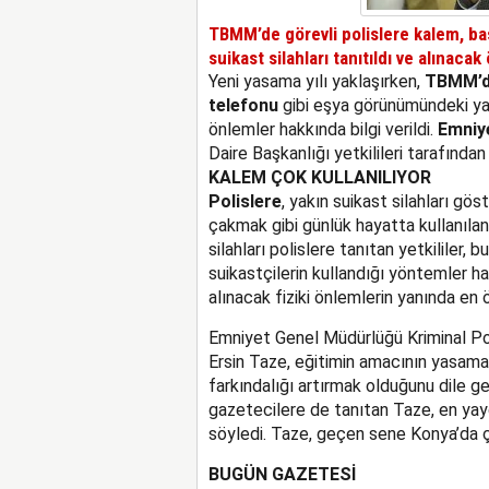
TBMM’de görevli polislere kalem, b
suikast silahları tanıtıldı ve alınaca
Yeni yasama yılı yaklaşırken,
TBMM’
telefonu
gibi eşya görünümündeki yakı
önlemler hakkında bilgi verildi.
Emniye
Daire Başkanlığı yetkilileri tarafından
KALEM ÇOK KULLANILIYOR
Polislere
, yakın suikast silahları gö
çakmak gibi günlük hayatta kullanıla
silahları polislere tanıtan yetkililer, bu
suikastçilerin kullandığı yöntemler ha
alınacak fiziki önlemlerin yanında en
Emniyet Genel Müdürlüğü Kriminal Pol
Ersin Taze, eğitimin amacının yasama y
farkındalığı artırmak olduğunu dile geti
gazetecilere de tanıtan Taze, en yayg
söyledi. Taze, geçen sene Konya’da çok
BUGÜN GAZETESİ