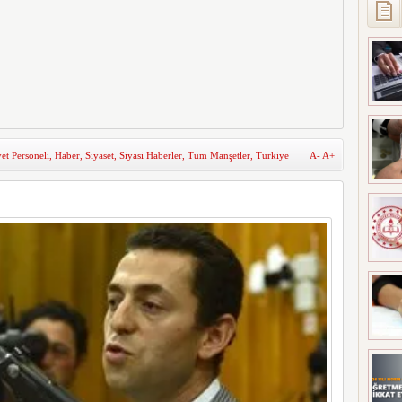
et Personeli
,
Haber
,
Siyaset
,
Siyasi Haberler
,
Tüm Manşetler
,
Türkiye
A-
A+