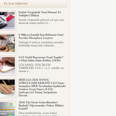
En Son Haberler
Emlak Vergisinde Yeni Dönem! Ev
Sahipleri Dikkat
Emlak vergisinde gelecek yıl için esas
alınacak inşaat maliyet b...
6 Milyon Emekli İçin Beklenen Gün!
Paralar Hesaplara Geçiyor
Yaklaşık 6 milyon emeklinin merakla
beklediği maaş farkı ödemele...
LGS Nakil Başvurusu Nasıl Yapılır?
e-Okul Adım Adım Rehber (2026)
LGS NAKİL 2026 İŞLEM
TARİHLERİ: LGS 1. ve 2. nakiller ne
zaman y...
MEB LGS 2026 SONUÇ
SORGULAMA EKRANI! LGS Sınav
Sonuçları MEB Tarafından Açıklandı!
Liselere Geçiş Sınavı (LGS)
(meb.gov.tr) Sonuç Sorgulama
Ekranı
2026 LGS tercih sonuçları açıklandı...
2026 Yılı Norm Güncellemeleri
Milyonlarca öğrenci için ...
Başladı! Öğretmenler Nelere Dikkat
Etmeli?
Okul müdürlerinin, norm kadro