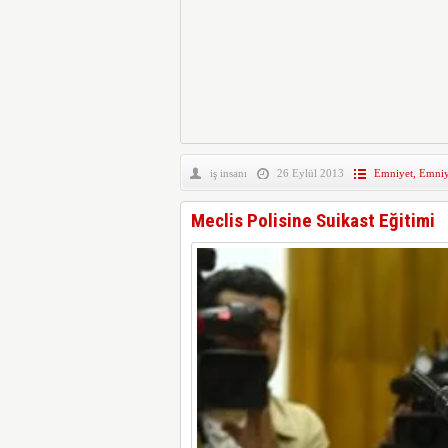
iş insanı
26 Eylül 2013
Emniyet
,
Emniy
Meclis Polisine Suikast Eğitimi