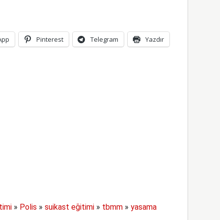
App
Pinterest
Telegram
Yazdır
timi
»
Polis
»
suikast eğitimi
»
tbmm
»
yasama