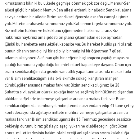
kırmazsanız bilin ki bu ülkede geçmişe dönmek çok zor değil. Memur-Sen
ailesi güçlü bir ailedir. Memur-Sen ailesi erdemli bir ailedir. Sendikal alana
seviye getiren bir ailedir. Bizim sendikacılığımızda esnafın camıyla işimiz
yok. Milletin arabasıyla sorunumuz yok. Kaldırımın taşıyla sorunumuz yok.
Biz milletin hakkını ve hukuklunu çiğnemeden hakkımızı ararız. Biz
hakkımızı haykırırız ama şiddeti ön plana çıkarmadan edebi aşmadan.
Çünkü bu harekette entelektüel kapasite var. Bu hareket Kudüs şairi olarak
bunun cihanın tanıdığı iyi bir edip iyi bir hatip iyi bir öğretmen 7 güzel
adamın aksiyoneri Akif inan gibi bir değerin başlangıcını yaptığı mayasını
çaldığı hamurunu yoğurduğu bir entelektüel kapasiteye dayanır. Onun için
bizim sendikacılığımızla gezide vandallık yapanların arasında makas farkı
var. Bizim sendikacılığımız ile 6-8 ekimde sokağı karıştıran mahşeri
cümbüşçüler arasında makas farkı var. Bizim sendikacılığımız ile 28
Şubat’ta sivil ayaklar olarak sokağa inen ve seçilmiş bir hükümeti dışarıdan
aldıkları suflelerle indirmeye çalışanlar arasında makas farkı var. Bizim
sendikacılığımızda cumhuriyet mitinglerinde arzı endam edip 41 tane çeteyi
konfederasyonda ağırlayıp millete muhtıra vermeye çalışanlar arasında
makas farkı var. Bizim sendikacılığımız ile 15 Temmuz gecesinde sessizce
bekleyip durumu biraz gözleyip aşağı yukarı ne olabileceğini gördükten
sonra, millet iradesinin hakim olabileceği anlaşıldıktan sonra kalabalığa