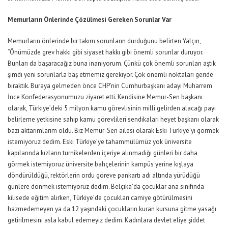
Memurların Önlerinde Çözülmesi Gereken Sorunlar Var
Memurların önlerinde bir takım sorunların durduğunu belirten Yalçın,
“Önümüzde grev hakkı gibi siyaset hakkı gibi önemli sorunlar duruyor.
Bunları da başaracağız buna inanıyorum. Çünkü çok önemli sorunları aştık
şimdi yeni sorunlarla baş etmemiz gerekiyor. Çok önemli noktaları geride
bıraktık. Buraya gelmeden önce CHP’nin Cumhurbaşkanı adayı Muharrem
İnce Konfederasyonumuzu ziyaret etti. Kendisine Memur-Sen başkanı
olarak, Türkiye’deki 5 milyon kamu görevlisinin milli gelirden alacağı payı
belirleme yetkisine sahip kamu görevlileri sendikaları heyet başkanı olarak
bazı aktarımlarım oldu. Biz Memur-Sen ailesi olarak Eski Türkiye’yi görmek
istemiyoruz dedim. Eski Türkiye’ye tahammülümüz yok üniversite
kapılarında kızların turnikelerden içeriye alınmadığı günleri bir daha
görmek istemiyoruz üniversite bahçelerinin kampüs yerine kışlaya
döndürüldüğü, rektörlerin ordu göreve pankartı adı altında yürüdüğü
günlere dönmek istemiyoruz dedim. Belçika’da çocuklar ana sınıfında
kilisede eğitim alırken, Türkiye’de çocukları camiye götürülmesini
hazmedemeyen ya da 12 yaşındaki çocukların kuran kursuna gitme yasağı
getirilmesini asla kabul edemeyiz dedim. Kadınlara devlet eliye şiddet