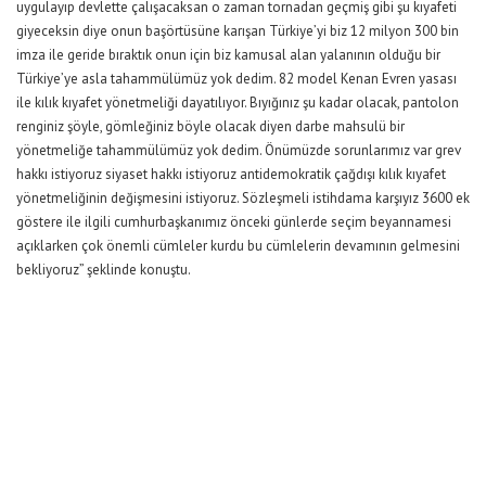
uygulayıp devlette çalışacaksan o zaman tornadan geçmiş gibi şu kıyafeti
giyeceksin diye onun başörtüsüne karışan Türkiye’yi biz 12 milyon 300 bin
imza ile geride bıraktık onun için biz kamusal alan yalanının olduğu bir
Türkiye’ye asla tahammülümüz yok dedim. 82 model Kenan Evren yasası
ile kılık kıyafet yönetmeliği dayatılıyor. Bıyığınız şu kadar olacak, pantolon
renginiz şöyle, gömleğiniz böyle olacak diyen darbe mahsulü bir
yönetmeliğe tahammülümüz yok dedim. Önümüzde sorunlarımız var grev
hakkı istiyoruz siyaset hakkı istiyoruz antidemokratik çağdışı kılık kıyafet
yönetmeliğinin değişmesini istiyoruz. Sözleşmeli istihdama karşıyız 3600 ek
göstere ile ilgili cumhurbaşkanımız önceki günlerde seçim beyannamesi
açıklarken çok önemli cümleler kurdu bu cümlelerin devamının gelmesini
bekliyoruz” şeklinde konuştu.