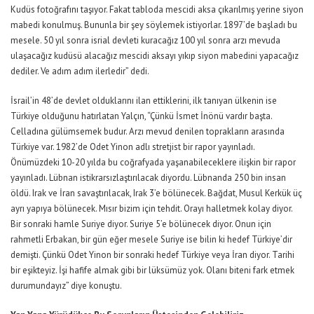
Kudüs fotoğrafını taşıyor. Fakat tabloda mescidi aksa çıkarılmış yerine siyon
mabedi konulmuş. Bununla bir şey söylemek istiyorlar. 1897’de başladı bu
mesele. 50 yıl sonra isrial devleti kuracağız 100 yıl sonra arzı mevuda
ulaşacağız kudüsü alacağız mescidi aksayı yıkıp siyon mabedini yapacağız
dediler. Ve adım adım ilerledir” dedi.
İsrail’in 48’de devlet olduklarını ilan ettiklerini, ilk tanıyan ülkenin ise
Türkiye olduğunu hatırlatan Yalçın, “Çünkü İsmet İnönü vardır başta.
Celladına gülümsemek budur. Arzı mevud denilen toprakların arasında
Türkiye var. 1982’de Odet Yinon adlı stretjist bir rapor yayınladı.
Önümüzdeki 10-20 yılda bu coğrafyada yaşanabileceklere ilişkin bir rapor
yayınladı. Lübnan istikrarsızlaştırılacak diyordu. Lübnanda 250 bin insan
öldü. Irak ve İran savaştırılacak, Irak 3’e bölünecek. Bağdat, Musul Kerkük üç
ayrı yapıya bölünecek. Mısır bizim için tehdit. Orayı halletmek kolay diyor.
Bir sonraki hamle Suriye diyor. Suriye 5’e bölünecek diyor. Onun için
rahmetli Erbakan, bir gün eğer mesele Suriye ise bilin ki hedef Türkiye’dir
demişti. Çünkü Odet Yinon bir sonraki hedef Türkiye veya İran diyor. Tarihi
bir eşikteyiz. İşi hafife almak gibi bir lüksümüz yok. Olanı biteni fark etmek
durumundayız” diye konuştu.