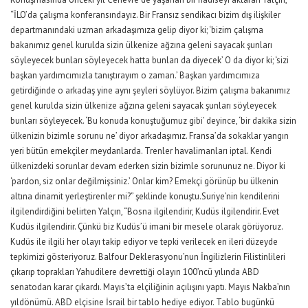
“İLO’da çalışma konferansındayız. Bir Fransız sendikacı bizim dış ilişkiler
departmanındaki uzman arkadaşımıza gelip diyor ki; ‘bizim çalışma
bakanımız genel kurulda sizin ülkenize ağzına geleni sayacak şunları
söyleyecek bunları söyleyecek hatta bunları da diyecek’ O da diyor ki; ‘sizi
başkan yardımcımızla tanıştırayım o zaman.’ Başkan yardımcımıza
getirdiğinde o arkadaş yine aynı şeyleri söylüyor. Bizim çalışma bakanımız
genel kurulda sizin ülkenize ağzına geleni sayacak şunları söyleyecek
bunları söyleyecek. ‘Bu konuda konuştuğumuz gibi’ deyince, ‘bir dakika sizin
ülkenizin bizimle sorunu ne’ diyor arkadaşımız. Fransa’da sokaklar yangın
yeri bütün emekçiler meydanlarda. Trenler havalimanları iptal. Kendi
ülkenizdeki sorunlar devam ederken sizin bizimle sorununuz ne. Diyor ki
‘pardon, siz onlar değilmişsiniz.’ Onlar kim? Emekçi görünüp bu ülkenin
altına dinamit yerleştirenler mi?” şeklinde konuştu.Suriye’nin kendilerini
ilgilendirdiğini belirten Yalçın, “Bosna ilgilendirir, Kudüs ilgilendirir. Evet
Kudüs ilgilendirir. Çünkü biz Kudüs’ü imani bir mesele olarak görüyoruz.
Kudüs ile ilgili her olayı takip ediyor ve tepki verilecek en ileri düzeyde
tepkimizi gösteriyoruz. Balfour Deklerasyonu’nun İngilizlerin Filistinlileri
çıkarıp toprakları Yahudilere devrettiği olayın 100’ncü yılında ABD
senatodan karar çıkardı. Mayıs’ta elçiliğinin açılışını yaptı. Mayıs Nakba’nın
yıldönümü. ABD elçisine İsrail bir tablo hediye ediyor. Tablo bugünkü