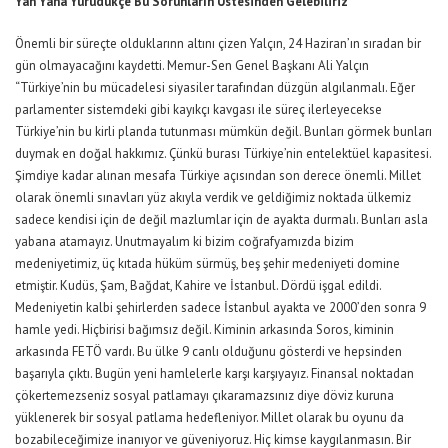
Yan Yana Yürüdükçe Bu Sorunların Üstesinden Gelebiliriz
Önemli bir süreçte olduklarınn altını çizen Yalçın, 24 Haziran’ın sıradan bir
gün olmayacağını kaydetti. Memur-Sen Genel Başkanı Ali Yalçın
“Türkiye’nin bu mücadelesi siyasiler tarafından düzgün algılanmalı. Eğer
parlamenter sistemdeki gibi kayıkçı kavgası ile süreç ilerleyecekse
Türkiye’nin bu kirli planda tutunması mümkün değil. Bunları görmek bunları
duymak en doğal hakkımız. Çünkü burası Türkiye’nin entelektüel kapasitesi.
Şimdiye kadar alınan mesafa Türkiye açısından son derece önemli. Millet
olarak önemli sınavları yüz akıyla verdik ve geldiğimiz noktada ülkemiz
sadece kendisi için de değil mazlumlar için de ayakta durmalı. Bunları asla
yabana atamayız. Unutmayalım ki bizim coğrafyamızda bizim
medeniyetimiz, üç kıtada hüküm sürmüş, beş şehir medeniyeti domine
etmiştir. Kudüs, Şam, Bağdat, Kahire ve İstanbul. Dördü işgal edildi.
Medeniyetin kalbi şehirlerden sadece İstanbul ayakta ve 2000’den sonra 9
hamle yedi. Hiçbirisi bağımsız değil. Kiminin arkasında Soros, kiminin
arkasında FETÖ vardı. Bu ülke 9 canlı olduğunu gösterdi ve hepsinden
başarıyla çıktı. Bugün yeni hamlelerle karşı karşıyayız. Finansal noktadan
çökertemezseniz sosyal patlamayı çıkaramazsınız diye döviz kuruna
yüklenerek bir sosyal patlama hedefleniyor. Millet olarak bu oyunu da
bozabileceğimize inanıyor ve güveniyoruz. Hiç kimse kaygılanmasın. Bir