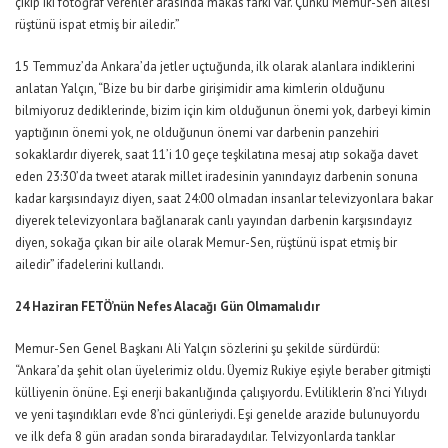
çıkıp iki fotoğraf verenler arasında makas farkı var. Çünkü Memur-Sen ailesi
rüştünü ispat etmiş bir ailedir.”
15 Temmuz’da Ankara’da jetler uçtuğunda, ilk olarak alanlara indiklerini
anlatan Yalçın, “Bize bu bir darbe girişimidir ama kimlerin olduğunu
bilmiyoruz dediklerinde, bizim için kim olduğunun önemi yok, darbeyi kimin
yaptığının önemi yok, ne olduğunun önemi var darbenin panzehiri
sokaklardır diyerek, saat 11’i 10 geçe teşkilatına mesaj atıp sokağa davet
eden 23:30’da tweet atarak millet iradesinin yanındayız darbenin sonuna
kadar karşısındayız diyen, saat 24:00 olmadan insanlar televizyonlara bakar
diyerek televizyonlara bağlanarak canlı yayından darbenin karşısındayız
diyen, sokağa çıkan bir aile olarak Memur-Sen, rüştünü ispat etmiş bir
ailedir” ifadelerini kullandı.
24
Haziran FETÖ’nün Nefes Alacağı Gün Olmamalıdır
Memur-Sen Genel Başkanı Ali Yalçın sözlerini şu şekilde sürdürdü:
“Ankara’da şehit olan üyelerimiz oldu. Üyemiz Rukiye eşiyle beraber gitmişti
külliyenin önüne. Eşi enerji bakanlığında çalışıyordu. Evliliklerin 8’nci Yılıydı
ve yeni taşındıkları evde 8’nci günleriydi. Eşi genelde arazide bulunuyordu
ve ilk defa 8 gün aradan sonda biraradaydılar. Telvizyonlarda tanklar