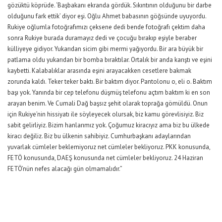
gözüktü köprüde. ‘Başbakanı ekranda gördük. Sıkıntının olduğunu bir darbe
olduğunu fark ettik’ diyor eşi. Oğlu Ahmet babasının göğsünde uyuyordu.
Rukiye oğlumla fotoğrafımızı çeksene dedi bende fotoğrafı çektim daha
sonra Rukiye burada duramayız dedi ve çocuğu bırakıp eşiyle beraber
külliyeye gidiyor. Yukarıdan sicim gibi mermi yağıyordu. Bir ara büyük bir
patlama oldu yukarıdan bir bomba bıraktılar. Ortalık bir anda karıştı ve eşini
kaybetti. Kalabalıklar arasında eşini arayacakken cesetlere bakmak
zorunda kaldı. Teker teker baktı. Bir baktım diyor. Pantolonu o, eli o. Baktım
başı yok. Yanında bir cep telefonu düşmüş telefonu açtım baktım ki en son
arayan benim. Ve Cumali Dağ başsız şehit olarak toprağa gömüldü. Onun
için Rukiye’nin hissiyatı ile söyleyecek olursak, biz kamu görevlisiyiz. Biz
sabit gelirliyiz. Bizim hanlarımız yok. Çoğumuz kiracıyız ama biz bu ülkede
kiracı değiliz. Biz bu ülkenin sahibiyiz. Cumhurbaşkanı adaylarından
yuvarlak cümleler beklemiyoruz net cümleler bekliyoruz. PKK konusunda,
FETÖ konusunda, DAEŞ konusunda net cümleler bekliyoruz. 24 Haziran
FETÖ’nün nefes alacağı gün olmamalıdır.”