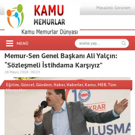
Masaüstü Görünüm
MENÜ
Memur-Sen Genel Başkanı Ali Yalçın:
“Sözleşmeli İstihdama Karşıyız”
28 Mayıs 2018 -
00:23
Eğitim
,
Güncel
,
Gündem
,
Haber
,
Haberler
,
Kamu
,
MEB
,
Tüm
Manşetler