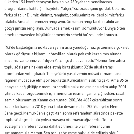
ülkeden 154 konfederasyon başkanı ve 280 yabancı sendikacının
programlarına katıldığını kaydetti. Yalçın, “Biz orada şunu gördük; Ülkemizi
farklı olabilir. Dilimiz, dinimiz, rengimiz, görüşlerimiz ve ideolojimiz farklı
olabilir. Ama alın terimizin rengi aynı. Gözümün rengi farklı olabilir ama
gözyaşımızın rengi aynı. Dünyada emek kesimi sömürülüyor. Dünya 5’ten
emek sermayeden büyüktür dememizin sebebi bu” şeklinde konuştu.
“92’de başladığımız noktadan yarım asra yürüdüğümüz şu zeminde çok net
olarak görüyoruz ki; kamu görevlileri olarak pek çok kazanımın altında
imzamız var terimiz var” diyen Yalçın şöyle devam etti: “Memur-Sen ailesi
toplu sözleşme hakkını elde etmiş bir teşkilattır. 92’de uluslararası
normlardan yola çıkarak Türkiye’deki yasal zemin müsait olmamasına
rağmen mücadele etmiş bir teşkilattır. Kurucularımız sıkıntı çekti. Ama 95’te
anayasa değişikliğiyle memura sendika hakkı noktasında adım atılıp 2001
yılında kadar örgütlenmek için memurlar resmen çamur çiğnediler. Yasal
zemin oluşmamıştı. Kanun çıkarılmadı. 2001’de 4687 çıkarıldıktan sonra
kadük bir kanunla 2010 yılına kadar devam edildi. 2009’de yetki Memur-
Sene geçti. Memur-Sen’e geçtikten sonra referandum sürecinde pakette
toplu sözleşme hakkı yoksa masaya oturmayacağız dedik. Toplu
sözleşmenin referanduma dahil edilmesi ile bizim referandumu
sırtlanmamızla Memur-Sen toplu sözleşme hakkı elde edilmiş oldu.”