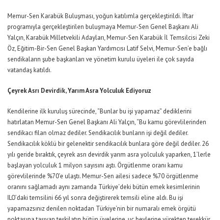
Memur-Sen Karabük Buluşması, yoğun katılımla gerçekleştirildi. İftar
programıyla gerçekleştirilen buluşmaya Memur-Sen Genel Başkanı Ali
Yalçın, Karabük Milletvekili Adayları, Memur-Sen Karabük İl Temsilcisi Zeki
Öz, Eğitim-Bir-Sen Genel Başkan Yardımcısı Latif Selvi, Memur-Sen’e bağlı
sendikaların şube başkanları ve yönetim kurulu üyeleri ile çok sayıda
vatandaş katıldı.
Çeyrek Asrı Devirdik, Yarım Asra Yolculuk Ediyoruz
Kendilerine ilk kuruluş sürecinde, “Bunlar bu işi yapamaz” dediklerini
hatırlatan Memur-Sen Genel Başkanı Ali Yalçın, “Bu kamu görevlilerinden
sendikacı filan olmaz dediler. Sendikacılık bunların işi değil dediler.
Sendikacılık köklü bir gelenektir sendikacılık bunlara göre değil dediler. 26
yılı geride bıraktık, çeyrek asrı devirdik yarım asra yolculuk yaparken, 1’lerle
başlayan yolculuk 1 milyon sayısını aştı. Örgütlenme oranı kamu
görevlilerinde %70’e ulaştı. Memur-Sen ailesi sadece %70 örgütlenme
oranını sağlamadı aynı zamanda Türkiye’deki bütün emek kesimlerinin
ILO’daki temsilini 66 yıl sonra değiştirerek temsili eline aldı. Bu işi
yapamazsınız denilen noktadan Türkiye’nin bir numaralı emek örgütü
noktasına taşıyan teşkilatın bütün üyelerine, uç beylerine yürekten teşekkür