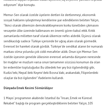
ediyorum” diye konuştu.
Memur-Sen olarak özelde üyelerin dertleri ile dertlenmeyi, ekonomik
sosyal haklarını iyileştirmeyi kendilerine şiar edindiklerini belirten Yalçın,
“İkinci olarak ülkemizin demokratikleşmesini korku tünelliden çıkmasını
vesayetin ülke üzerinde kalkmasını en önemli görev kabul ettik. Kritik
zamanlarda milletten taraf olarak ülkemize nefes aldırdık. Üçüncü olarak
sendikacılığı sadece Türkiye içerisinde bir uğraş alanı olarak görmedik.
Evrensel bir hareket olarak gördük. Türkriye’de sendikal alanın bir numaralı
markası olma yolunda çok ciddi mesafeler aldık. Onun için Memur-Sen
özelde üyesinin genelde ülkesinin evrensel anlamda dünyanın neresinde
bir mağdur ve mazlum varsa onun tamamının sözcüsü konumun da olan
bir erdemliler topluluğudur. Bu ülkedeki her şey bizi ilgilendirdiği gibi,
Kudüs’teki, Nepal’deki Keşmir’deki Bosna’daki, arakandaki, Filipinlerdeki
olaylar da bizi ilgilendirir” ifadelerini kullandı.
Dünyada Emek Kesimi Sömürülüyor
1 Mayıs’ programının akabinde İstanbul’da “İnsan, Emek ve Küresel
Rekabet” başlığı ile program gerçekleştirdiklerini belirten Yalçın, 105