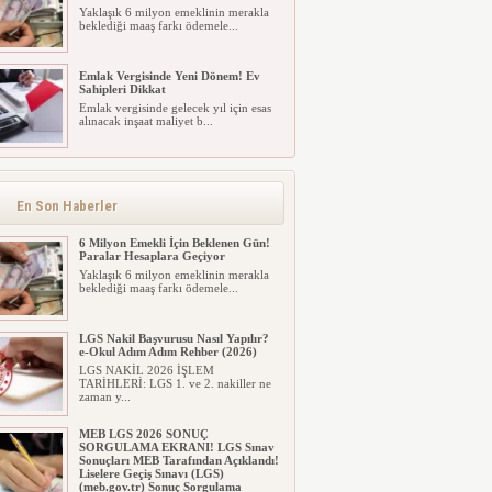
Yaklaşık 6 milyon emeklinin merakla
beklediği maaş farkı ödemele...
Emlak Vergisinde Yeni Dönem! Ev
Sahipleri Dikkat
Emlak vergisinde gelecek yıl için esas
alınacak inşaat maliyet b...
Emlak Vergisinde Yeni Dönem! Ev
Sahipleri Dikkat
Emlak vergisinde gelecek yıl için esas
alınacak inşaat maliyet b...
En Son Haberler
6 Milyon Emekli İçin Beklenen Gün!
Paralar Hesaplara Geçiyor
Yaklaşık 6 milyon emeklinin merakla
beklediği maaş farkı ödemele...
LGS Nakil Başvurusu Nasıl Yapılır?
e-Okul Adım Adım Rehber (2026)
LGS NAKİL 2026 İŞLEM
TARİHLERİ: LGS 1. ve 2. nakiller ne
zaman y...
MEB LGS 2026 SONUÇ
SORGULAMA EKRANI! LGS Sınav
Sonuçları MEB Tarafından Açıklandı!
Liselere Geçiş Sınavı (LGS)
(meb.gov.tr) Sonuç Sorgulama