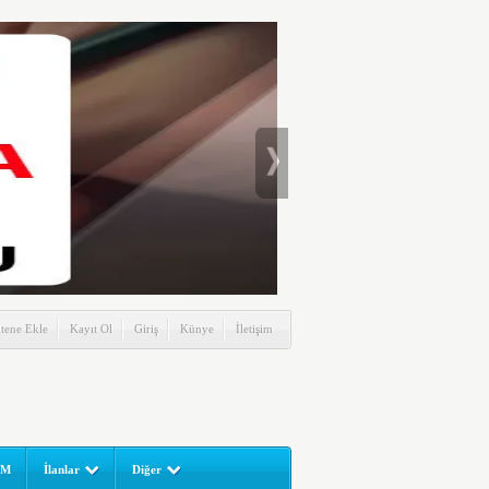
itene Ekle
Kayıt Ol
Giriş
Künye
İletişim
UM
İlanlar
Diğer