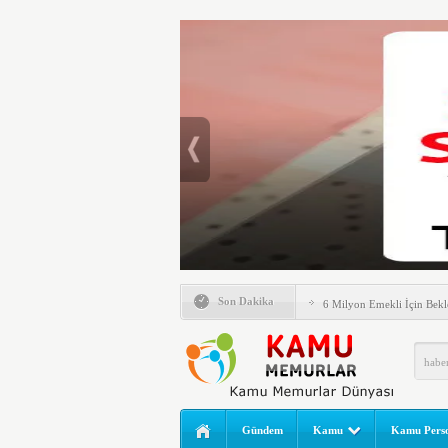
Emlak Vergisinde Yeni Dö
Son Dakika
6 Milyon Emekli İçin Bekl
LGS Nakil Başvurusu Nası
MEB LGS 2026 SONUÇ SO
Açıklandı! Liselere Geçiş
2026 Yılı Norm Güncelleme
Gündem
Kamu
Kamu Perso
Polis Akademisi İç Güvenl