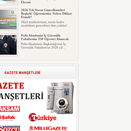
Ekranı
2026 LGS tercih sonuçları açıklandı...
2026 Yılı Norm Güncellemeleri
Milyonlarca öğrenci için ...
Başladı! Öğretmenler Nelere Dikkat
Etmeli?
Okul müdürlerinin, norm kadro
modülüne girecekleri ders yükleri ...
Polis Akademisi İç Güvenlik
Fakültesine 350 Öğrenci Alınacak
Polis Akademisi Başkanlığı'nın İç
Güvenlik Fakültesi'ne 2026 yıl...
E-Devlet Unutulan Para Sorgulaması
Başladı: Unuttuğunuz Paralar
Ortaya Çıkabilir, Mirasçıları da
İlgilendiriyor
GAZETE MANŞETLERİ
Dijital ödeme alışkanlıklarının
yaygınlaşmasıyla birlikte elektr...
İşte Okullarda Öğrencilerin
Kıyafet/Formalarının Belirlenmesine
Dair Usul ve Esaslar
Milli Eğitim Bakanlığı Temel Öğretim
Genel Müdürlüğü 22.07.2026 ...
Motorine Gece Yarısı Büyük İndirim
ABD-İran arasında yeniden diplomasi
yürütüleceği sinyallerinin p...