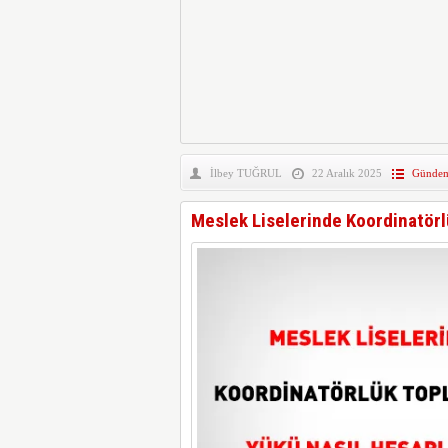
İlbey TUĞRUL
22 Aralık 2025
Günde
Meslek Liselerinde Koordinatörl