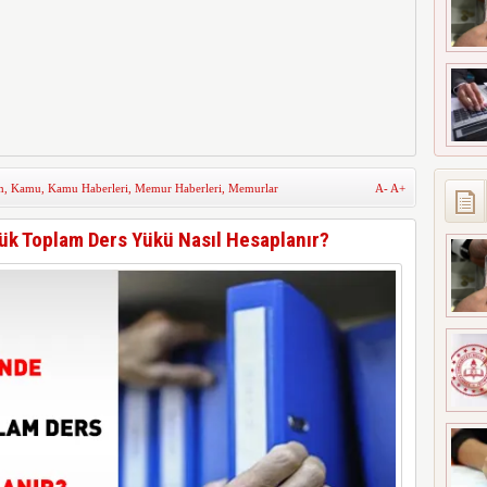
m
,
Kamu
,
Kamu Haberleri
,
Memur Haberleri
,
Memurlar
A-
A+
ük Toplam Ders Yükü Nasıl Hesaplanır?