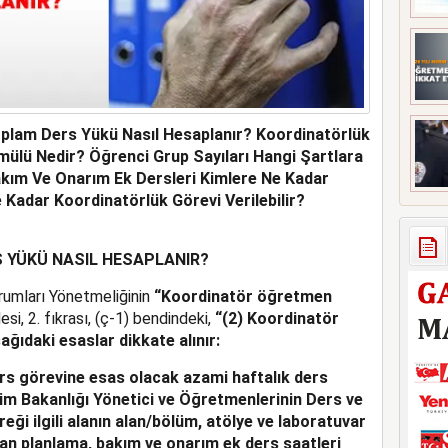
plam Ders Yükü Nasıl Hesaplanır? Koordinatörlük
lü Nedir? Öğrenci Grup Sayıları Hangi Şartlara
Bakım Ve Onarım Ek Dersleri Kimlere Ne Kadar
 Kadar Koordinatörlük Görevi Verilebilir?
YÜKÜ NASIL HESAPLANIR?
urumları Yönetmeliğinin
“Koordinatör öğretmen
si, 2. fıkrası, (ç-1) bendindeki,
“(2) Koordinatör
ıdaki esaslar dikkate alınır:
ers görevine esas olacak azami haftalık ders
tim Bakanlığı Yönetici ve Öğretmenlerinin Ders ve
reği ilgili alanın alan/bölüm, atölye ve laboratuvar
lan planlama, bakım ve onarım ek ders saatleri