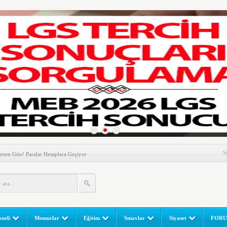
nem! Ev Sahipleri Dikkat
S
enen Gün! Paralar Hesaplara Geçiyor
l Yapılır? e-Okul Adım Adım Rehber (2026)
RGULAMA EKRANI! LGS Sınav Sonuçları MEB Tarafından
 Sınavı (LGS) (meb.gov.tr) Sonuç Sorgulama Ekranı
leri Başladı! Öğretmenler Nelere Dikkat Etmeli?
neli
Memurlar
Eğitim
Sınavlar
Siyaset
FOR
ik Fakültesine 350 Öğrenci Alınacak