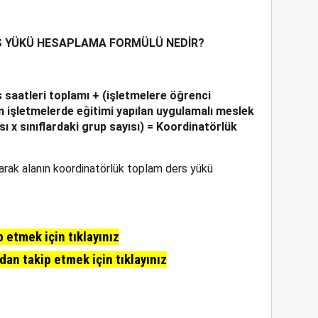
 YÜKÜ HESAPLAMA FORMÜLÜ NEDİR?
 saatleri toplamı + (işletmelere öğrenci
ın işletmelerde eğitimi yapılan uygulamalı meslek
sı x sınıflardaki grup sayısı) = Koordinatörlük
narak alanın koordinatörlük toplam ders yükü
etmek için tıklayınız
n takip etmek için tıklayınız