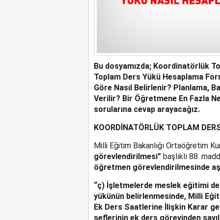
Bu dosyamızda; Koordinatörlük To
Toplam Ders Yükü Hesaplama Formü
Göre Nasıl Belirlenir? Planlama, 
Verilir? Bir Öğretmene En Fazla Ne
sorularına cevap arayacağız.
KOORDİNATÖRLÜK TOPLAM DERS 
Milli Eğitim Bakanlığı Ortaöğretim K
görevlendirilmesi”
başlıklı 88. madde
öğretmen görevlendirilmesinde aşağ
“ç) İşletmelerde meslek eğitimi d
yükünün belirlenmesinde, Milli Eği
Ek Ders Saatlerine İlişkin Karar ge
şeflerinin ek ders görevinden sayı