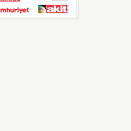
LPG’ye Dev Zam Geliyor!
Küresel petrol piyasalarındaki
dalgalanmalar ve döviz kurundaki ...