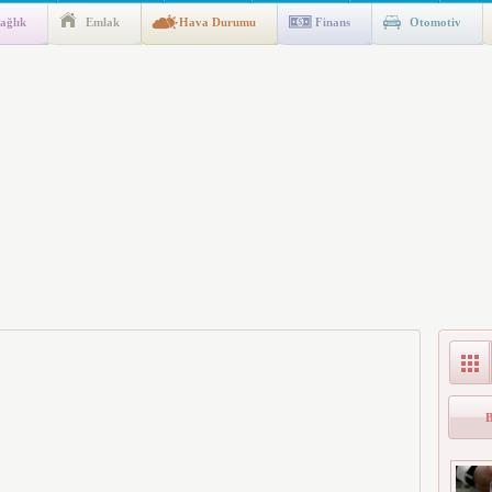
ağlık
Emlak
Hava Durumu
Finans
Otomotiv
gulaması Başladı: Unuttuğunuz Paralar Ortaya Çıkabilir, Mirasçıları
n Kıyafet/Formalarının Belirlenmesine Dair Usul ve Esaslar
k İndirim