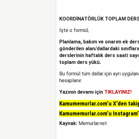
KOORDİNATÖRLÜK TOPLAM DERS
İşte o formül;
Planlama, bakım ve onarım ek ders
gönderilen alan/dallardaki sınıflar
derslerinin haftalık ders saati sayı
toplam ders yükü.
Bu formül tüm dallar için ayrı uygula
hesaplanır.
Yazının devamı için
TIKLAYINIZ!
Kamumemurlar.com’u X’den takip 
Kamumemurlar.com’u Instagram’da
Kaynak:
Memurlar.net