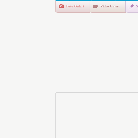
Foto Galeri
Video Galeri
S
E-Devlet Unutulan Para Sor
da İlgilendiriyor
İşte Okullarda Öğrencileri
Motorine Gece Yarısı Büyü
LPG’ye Dev Zam Geliyor!