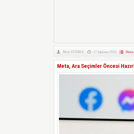
İlbey TUĞRUL
17 Ağustos 2022
Düny
Meta, Ara Seçimler Öncesi Hazırl