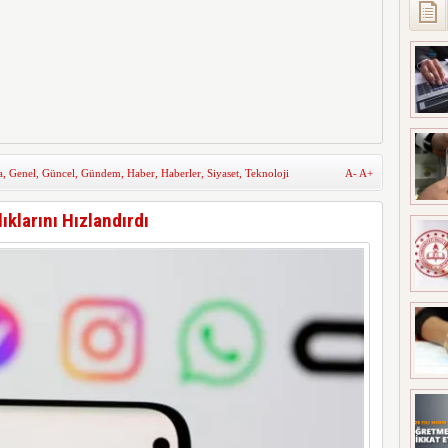
a
,
Genel
,
Güncel
,
Gündem
,
Haber
,
Haberler
,
Siyaset
,
Teknoloji
A-
A+
ıklarını Hızlandırdı