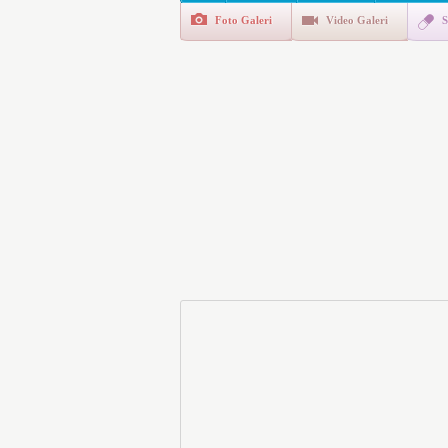
Foto Galeri
Video Galeri
S
Polis Akademisi İç Güvenl
E-Devlet Unutulan Para Sor
da İlgilendiriyor
İşte Okullarda Öğrencileri
Motorine Gece Yarısı Büyü
LPG’ye Dev Zam Geliyor!