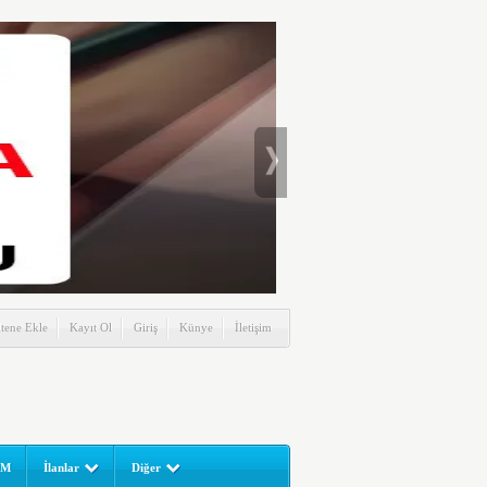
itene Ekle
Kayıt Ol
Giriş
Künye
İletişim
UM
İlanlar
Diğer