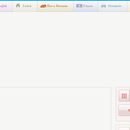
ağlık
Emlak
Hava Durumu
Finans
Otomotiv
ik Fakültesine 350 Öğrenci Alınacak
gulaması Başladı: Unuttuğunuz Paralar Ortaya Çıkabilir, Mirasçıları
n Kıyafet/Formalarının Belirlenmesine Dair Usul ve Esaslar
k İndirim