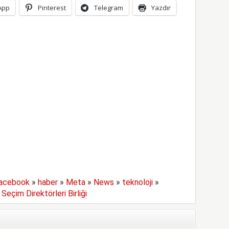
App
Pinterest
Telegram
Yazdır
acebook
»
haber
»
Meta
»
News
»
teknoloji
»
Seçim Direktörleri Birliği