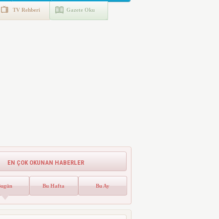
TV Rehberi
Gazete Oku
EN ÇOK OKUNAN HABERLER
Bugün
Bu Hafta
Bu Ay