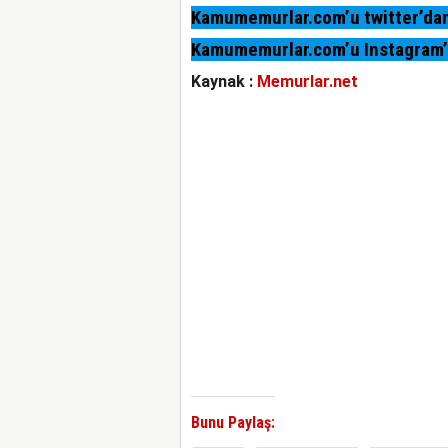
Kamumemurlar.com’u twitter’dan 
Kamumemurlar.com’u Instagram’da
Kaynak :
Memurlar.net
Bunu Paylaş: