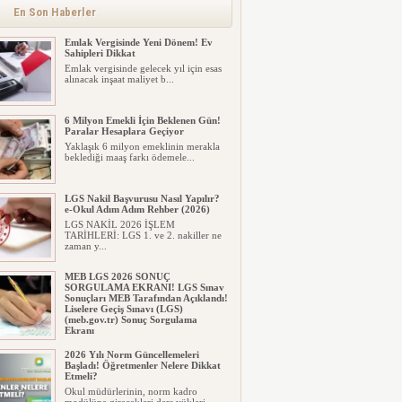
En Son Haberler
Emlak Vergisinde Yeni Dönem! Ev
Sahipleri Dikkat
Emlak vergisinde gelecek yıl için esas
alınacak inşaat maliyet b...
6 Milyon Emekli İçin Beklenen Gün!
Paralar Hesaplara Geçiyor
Yaklaşık 6 milyon emeklinin merakla
beklediği maaş farkı ödemele...
LGS Nakil Başvurusu Nasıl Yapılır?
e-Okul Adım Adım Rehber (2026)
LGS NAKİL 2026 İŞLEM
TARİHLERİ: LGS 1. ve 2. nakiller ne
zaman y...
MEB LGS 2026 SONUÇ
SORGULAMA EKRANI! LGS Sınav
Sonuçları MEB Tarafından Açıklandı!
Liselere Geçiş Sınavı (LGS)
(meb.gov.tr) Sonuç Sorgulama
Ekranı
2026 LGS tercih sonuçları açıklandı...
2026 Yılı Norm Güncellemeleri
Milyonlarca öğrenci için ...
Başladı! Öğretmenler Nelere Dikkat
Etmeli?
Okul müdürlerinin, norm kadro