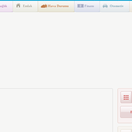
ağlık
Emlak
Hava Durumu
Finans
Otomotiv
gulaması Başladı: Unuttuğunuz Paralar Ortaya Çıkabilir, Mirasçıları
n Kıyafet/Formalarının Belirlenmesine Dair Usul ve Esaslar
k İndirim