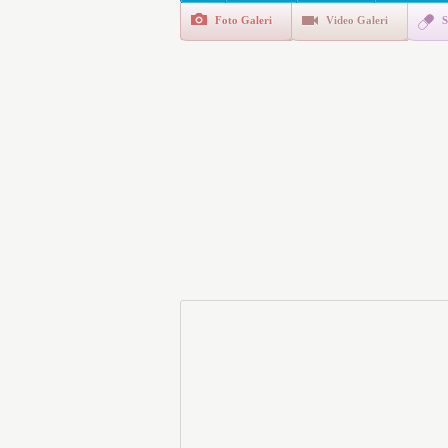
Foto Galeri
Video Galeri
S
E-Devlet Unutulan Para Sor
da İlgilendiriyor
İşte Okullarda Öğrencileri
Motorine Gece Yarısı Büyü
LPG’ye Dev Zam Geliyor!