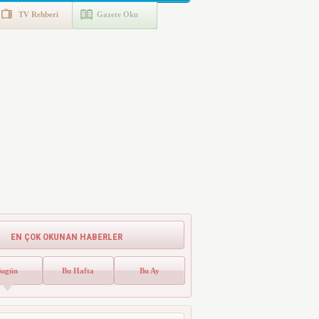
TV Rehberi
Gazete Oku
EN ÇOK OKUNAN HABERLER
Bugün
Bu Hafta
Bu Ay
Emlak Vergisinde Yeni Dönem! Ev
Sahipleri Dikkat
Emlak vergisinde gelecek yıl için esas