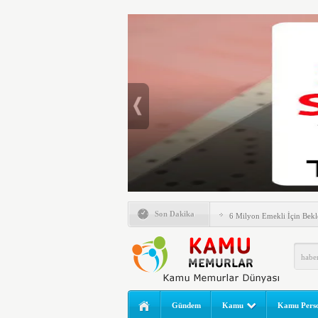
Emlak Vergisinde Yeni Dö
Son Dakika
6 Milyon Emekli İçin Bekl
LGS Nakil Başvurusu Nası
MEB LGS 2026 SONUÇ SO
Açıklandı! Liselere Geçiş
2026 Yılı Norm Güncelleme
Gündem
Kamu
Kamu Perso
Polis Akademisi İç Güvenl