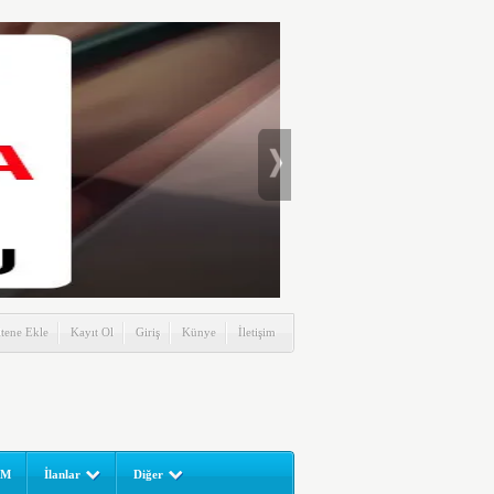
itene Ekle
Kayıt Ol
Giriş
Künye
İletişim
UM
İlanlar
Diğer