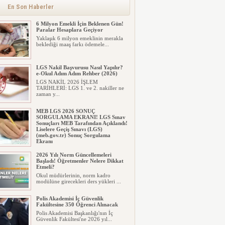
alınacak inşaat maliyet b...
En Son Haberler
6 Milyon Emekli İçin Beklenen Gün!
Paralar Hesaplara Geçiyor
Yaklaşık 6 milyon emeklinin merakla
beklediği maaş farkı ödemele...
LGS Nakil Başvurusu Nasıl Yapılır?
e-Okul Adım Adım Rehber (2026)
LGS NAKİL 2026 İŞLEM
TARİHLERİ: LGS 1. ve 2. nakiller ne
zaman y...
MEB LGS 2026 SONUÇ
SORGULAMA EKRANI! LGS Sınav
Sonuçları MEB Tarafından Açıklandı!
Liselere Geçiş Sınavı (LGS)
(meb.gov.tr) Sonuç Sorgulama
Ekranı
2026 LGS tercih sonuçları açıklandı...
2026 Yılı Norm Güncellemeleri
Milyonlarca öğrenci için ...
Başladı! Öğretmenler Nelere Dikkat
Etmeli?
Okul müdürlerinin, norm kadro
modülüne girecekleri ders yükleri ...
Polis Akademisi İç Güvenlik
Fakültesine 350 Öğrenci Alınacak
Polis Akademisi Başkanlığı'nın İç
Güvenlik Fakültesi'ne 2026 yıl...