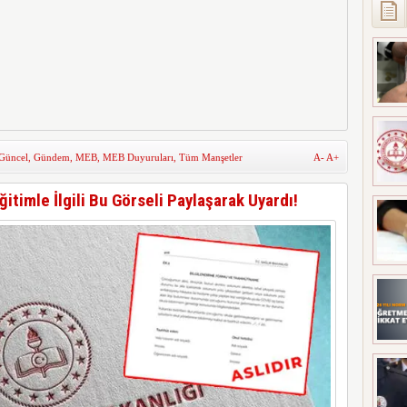
Güncel
,
Gündem
,
MEB
,
MEB Duyuruları
,
Tüm Manşetler
A-
A+
ğitimle İlgili Bu Görseli Paylaşarak Uyardı!