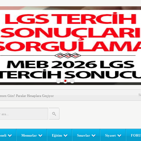
nem! Ev Sahipleri Dikkat
S
enen Gün! Paralar Hesaplara Geçiyor
l Yapılır? e-Okul Adım Adım Rehber (2026)
RGULAMA EKRANI! LGS Sınav Sonuçları MEB Tarafından
 Sınavı (LGS) (meb.gov.tr) Sonuç Sorgulama Ekranı
leri Başladı! Öğretmenler Nelere Dikkat Etmeli?
neli
Memurlar
Eğitim
Sınavlar
Siyaset
FOR
ik Fakültesine 350 Öğrenci Alınacak