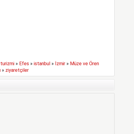
turizmi
»
Efes
»
istanbul
»
İzmir
»
Müze ve Ören
ı
»
ziyaretçiler