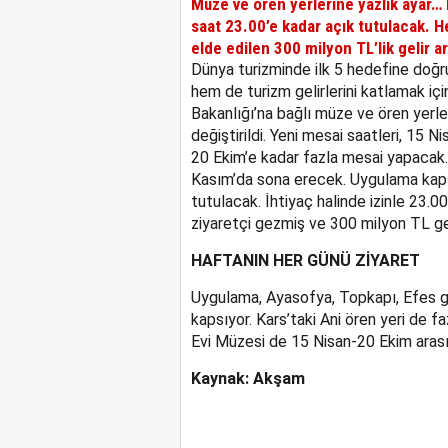
Müze ve ören yerlerine yazlık ayar…
saat 23.00’e kadar açık tutulacak. 
elde edilen 300 milyon TL’lik gelir ar
Dünya turizminde ilk 5 hedefine doğru
hem de turizm gelirlerini katlamak içi
Bakanlığı’na bağlı müze ve ören yerle
değiştirildi. Yeni mesai saatleri, 15 N
20 Ekim’e kadar fazla mesai yapacak. 
Kasım’da sona erecek. Uygulama kaps
tutulacak. İhtiyaç halinde izinle 23.0
ziyaretçi gezmiş ve 300 milyon TL gel
HAFTANIN HER GÜNÜ ZİYARET
Uygulama, Ayasofya, Topkapı, Efes gib
kapsıyor. Kars’taki Ani ören yeri de 
Evi Müzesi de 15 Nisan-20 Ekim arası
Kaynak: Akşam