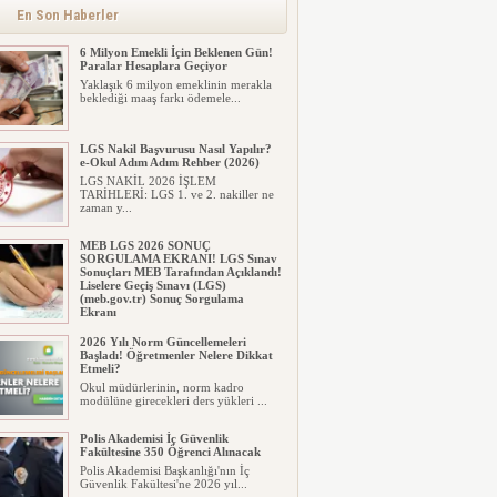
alınacak inşaat maliyet b...
En Son Haberler
6 Milyon Emekli İçin Beklenen Gün!
Paralar Hesaplara Geçiyor
Yaklaşık 6 milyon emeklinin merakla
beklediği maaş farkı ödemele...
LGS Nakil Başvurusu Nasıl Yapılır?
e-Okul Adım Adım Rehber (2026)
LGS NAKİL 2026 İŞLEM
TARİHLERİ: LGS 1. ve 2. nakiller ne
zaman y...
MEB LGS 2026 SONUÇ
SORGULAMA EKRANI! LGS Sınav
Sonuçları MEB Tarafından Açıklandı!
Liselere Geçiş Sınavı (LGS)
(meb.gov.tr) Sonuç Sorgulama
Ekranı
2026 LGS tercih sonuçları açıklandı...
2026 Yılı Norm Güncellemeleri
Milyonlarca öğrenci için ...
Başladı! Öğretmenler Nelere Dikkat
Etmeli?
Okul müdürlerinin, norm kadro
modülüne girecekleri ders yükleri ...
Polis Akademisi İç Güvenlik
Fakültesine 350 Öğrenci Alınacak
Polis Akademisi Başkanlığı'nın İç
Güvenlik Fakültesi'ne 2026 yıl...