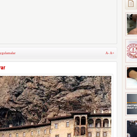
Uygulamalar
A-
A+
yar