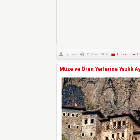
iş insanı
19 Nisan 2014
Güncel
,
İdari 
Müze ve Ören Yerlerine Yazlık A