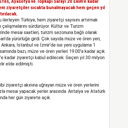
 Efes, Ayasofya ve Topkapı Sarayı 20 Ekim’e kadar
Hem ziyaretçiler sıcakta bunalmayacak hem geçen yıl
tırılacak.
 ilerleyen Türkiye, hem ziyaretçi sayısını artırmak
n çalışmalarını sürdürüyor. Kültür ve Turizm
rinde mesai saatleri, turizm sezonuna bağlı olarak
isan’da yürürlüğe girdi. Çok sayıda müze ve ören yeri,
Ankara, İstanbul ve İzmir’de ise yeni uygulama 1
amında bazı, müze ve ören yerleri 19.00’a kadar açık
0’e kadar ziyaretçi kabul edilecek. Geçen yıl 30 milyon
ir elde edilmişti.
i ziyaretçi akınına uğrayan müze ve ören yerlerini
fazla mesai yapacak yerler arasında. Antalya ve Atatürk
nda her gün ziyarete açık.