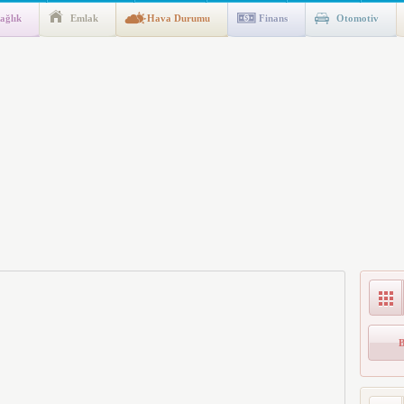
ağlık
Emlak
Hava Durumu
Finans
Otomotiv
gulaması Başladı: Unuttuğunuz Paralar Ortaya Çıkabilir, Mirasçıları
n Kıyafet/Formalarının Belirlenmesine Dair Usul ve Esaslar
k İndirim