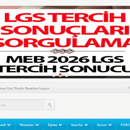
nem! Ev Sahipleri Dikkat
S
enen Gün! Paralar Hesaplara Geçiyor
l Yapılır? e-Okul Adım Adım Rehber (2026)
RGULAMA EKRANI! LGS Sınav Sonuçları MEB Tarafından
 Sınavı (LGS) (meb.gov.tr) Sonuç Sorgulama Ekranı
leri Başladı! Öğretmenler Nelere Dikkat Etmeli?
neli
Memurlar
Eğitim
Sınavlar
Siyaset
FOR
ik Fakültesine 350 Öğrenci Alınacak