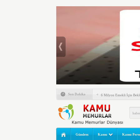
Emlak Vergisinde Yeni Dö
Son Dakika
6 Milyon Emekli İçin Bekl
LGS Nakil Başvurusu Nası
MEB LGS 2026 SONUÇ SO
Açıklandı! Liselere Geçiş
2026 Yılı Norm Güncelleme
Gündem
Kamu
Kamu Perso
Polis Akademisi İç Güvenl