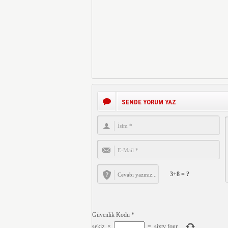
SENDE YORUM YAZ
3+8 = ?
Güvenlik Kodu
*
sekiz
×
=
sixty four