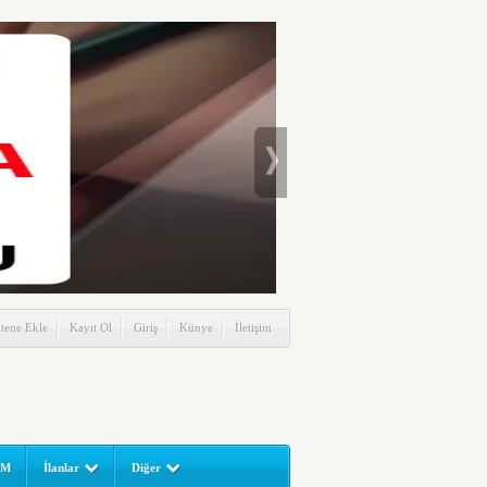
itene Ekle
Kayıt Ol
Giriş
Künye
İletişim
UM
İlanlar
Diğer