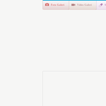
Foto Galeri
Video Galeri
S
E-Devlet Unutulan Para Sor
da İlgilendiriyor
İşte Okullarda Öğrencileri
Motorine Gece Yarısı Büyü
LPG’ye Dev Zam Geliyor!