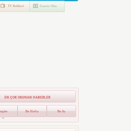
TV Rehberi
Gazete Oku
EN ÇOK OKUNAN HABERLER
Bugün
Bu Hafta
Bu Ay
Emlak Vergisinde Yeni Dönem! Ev
Sahipleri Dikkat
Emlak vergisinde gelecek yıl için esas