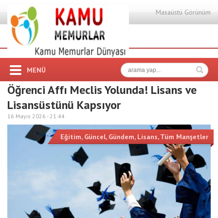
Masaüstü Görünüm
MENÜ
Öğrenci Affı Meclis Yolunda! Lisans ve
Lisansüstünü Kapsıyor
16 Mayıs 2026 -
21:44
Eğitim
,
Güncel
,
Gündem
,
Lisans
,
Tüm Manşetler