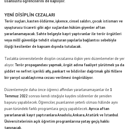
lisansüstü öğrencilerini de kapsıyor.
YENİ DİSİPLİN CEZALARI
Terör suçları, kasten öldürme, işkence, cinsel saldırı, çocuk istismarı ve
uyuşturucu ticareti gibi ağır suçlardan hüküm giyenler aftan
yararlanamayacak. Sahte belgeyle kayıt yaptıranlar ile terör örgütleri
veya millî güvenliğe tehdit oluşturan yapılarla bağlantısı sebebiyle
ilişiği kesilenler de kapsam dışında tutulacak.
Taslakta üniversitelerde disiplin cezalarına ilişkin yeni düzenlemeler de yer
alıyor.
Terör propagandası yapmak, örgüt adına faaliyet yürütmek ya da
şiddet ve nefret içerikli afiş, pankart ve bildiriler dağıtmak gibi fiillere
bir yarıyıl uzaklaştırma cezası verilmesi öngörülüyor.
Düzenlemeyle daha önce öğrenci affından yararlanamayanlar ile
1
Temmuz 2022
sonrası kendi isteğiyle kaydını sildirenler de yeniden
başvuru yapabilecek. Öğrenciler, puanlarının yeterli olması hâlinde aynı
puan türündeki farklı programlara geçiş yapabilecek.
Ayrıca aftan
yararlanarak kayıt yaptıranlara Anadolu, Ankara, Atatürk ve İstanbul
Üniversitelerinin açık öğretim programlarına yatay geçiş hakkı
tanınacak.