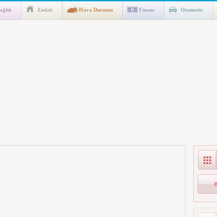
ağlık
Emlak
Hava Durumu
Finans
Otomotiv
ik Fakültesine 350 Öğrenci Alınacak
gulaması Başladı: Unuttuğunuz Paralar Ortaya Çıkabilir, Mirasçıları
n Kıyafet/Formalarının Belirlenmesine Dair Usul ve Esaslar
k İndirim