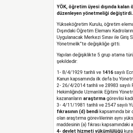
YÖK, öğretim üyesi dışında kalan 
düzenleyen yönetmeliği değiştirdi.
Yükseköğretim Kurulu, öğretim elema
Dışındaki Öğretim Elemanı Kadroları
Uygulanacak Merkezi Sınav ile Giriş Sı
Yönetmelik”te değişikliğe gitti.
Yapılan değişiklikte 5 grup atama türü
şekildedir:
1- 8/4/1929 tarihli ve
1416
sayılı Ec
Kanun kapsamında ilk defa bu Yönetm
2- 26/4/2014 tarihli ve 28983 sayıl
Hekimliğinde Uzmanlık Eğitimi Yönetm
kazananların
araştırma
görevlisi kad
3- 4/11/1981 tarihli ve 2547 sayılı
fıkrasının (d) bendi
kapsamında bir 
olan araştırma görevlilerinin aynı y
maddesinin (a) fıkrası kapsamındaki a
4- devlet
hizmeti
yükümlülüğü
kura