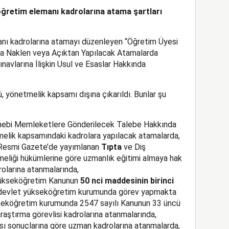
öğretim elemanı kadrolarına atama şartları
nı kadrolarına atamayı düzenleyen “Öğretim Üyesi
na Naklen veya Açıktan Yapılacak Atamalarda
navlarına İlişkin Usul ve Esaslar Hakkında
, yönetmelik kapsamı dışına çıkarıldı. Bunlar şu
nebi Memleketlere Gönderilecek Talebe Hakkında
elik kapsamındaki kadrolara yapılacak atamalarda,
ı Resmi Gazete’de yayımlanan
Tıpta
ve Diş
eliği hükümlerine göre uzmanlık eğitimi almaya hak
rolarına atanmalarında,
 Yükseköğretim Kanunun
50 nci maddesinin birinci
devlet yükseköğretim kurumunda görev yapmakta
ükseköğretim kurumunda 2547 sayılı Kanunun 33 üncü
raştırma görevlisi kadrolarına atanmalarında,
sı sonuçlarına göre uzman kadrolarına atanmalarda,