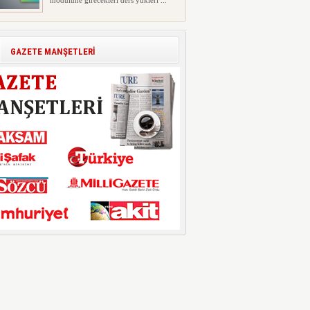
modülüne girecekleri ders yükleri ...
Polis Akademisi İç Güvenlik
Fakültesine 350 Öğrenci Alınacak
Polis Akademisi Başkanlığı'nın İç
GAZETE MANŞETLERİ
Güvenlik Fakültesi'ne 2026 yıl...
E-Devlet Unutulan Para Sorgulaması
Başladı: Unuttuğunuz Paralar
Ortaya Çıkabilir, Mirasçıları da
İlgilendiriyor
Dijital ödeme alışkanlıklarının
yaygınlaşmasıyla birlikte elektr...
İşte Okullarda Öğrencilerin
Kıyafet/Formalarının Belirlenmesine
Dair Usul ve Esaslar
Milli Eğitim Bakanlığı Temel Öğretim
Genel Müdürlüğü 22.07.2026 ...
Motorine Gece Yarısı Büyük İndirim
ABD-İran arasında yeniden diplomasi
yürütüleceği sinyallerinin p...
LPG’ye Dev Zam Geliyor!
Küresel petrol piyasalarındaki
dalgalanmalar ve döviz kurundaki ...