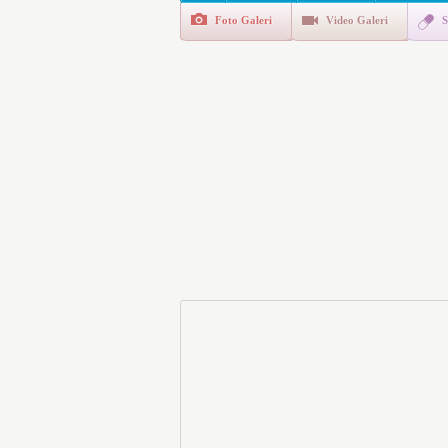
Foto Galeri
Video Galeri
S
Polis Akademisi İç Güvenl
E-Devlet Unutulan Para Sor
da İlgilendiriyor
İşte Okullarda Öğrencileri
Motorine Gece Yarısı Büyü
LPG’ye Dev Zam Geliyor!