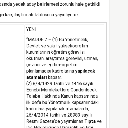
sında yedek aday belirlemesi zorunlu hale getirildi.
in karşılaştırmalı tablosunu yayınlıyoruz.
YENİ
“MADDE 2 – (1) Bu Yönetmelik,
Devlet ve vakıf yükseköğretim
kurumlarının öğretim görevlisi,
okutman, araştırma görevlisi, uzman,
çevirici ve eğitim-öğretim
planlamacısı kadrolarına
yapılacak
atamaları
kapsar.
(2) 8/4/1929 tarihli ve
1416
sayılı
Ecnebi Memleketlere Gönderilecek
Talebe Hakkında Kanun kapsamında
ilk defa bu Yönetmelik kapsamındaki
kadrolara yapılacak atamalarda,
26/4/2014 tarihli ve 28983 sayılı
Resmi Gazete’de yayımlanan
Tıpta
ve
Diş Hekimliğinde Uzmanlık Eğitimi