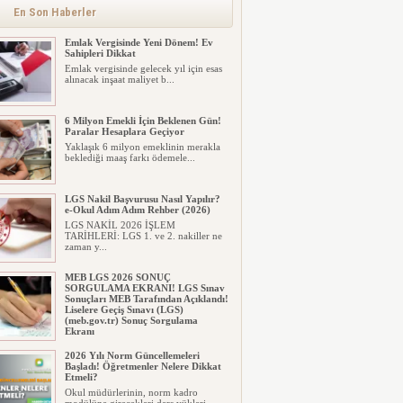
En Son Haberler
Emlak Vergisinde Yeni Dönem! Ev
Sahipleri Dikkat
Emlak vergisinde gelecek yıl için esas
alınacak inşaat maliyet b...
6 Milyon Emekli İçin Beklenen Gün!
Paralar Hesaplara Geçiyor
Yaklaşık 6 milyon emeklinin merakla
beklediği maaş farkı ödemele...
LGS Nakil Başvurusu Nasıl Yapılır?
e-Okul Adım Adım Rehber (2026)
LGS NAKİL 2026 İŞLEM
TARİHLERİ: LGS 1. ve 2. nakiller ne
zaman y...
MEB LGS 2026 SONUÇ
SORGULAMA EKRANI! LGS Sınav
Sonuçları MEB Tarafından Açıklandı!
Liselere Geçiş Sınavı (LGS)
(meb.gov.tr) Sonuç Sorgulama
Ekranı
2026 LGS tercih sonuçları açıklandı...
2026 Yılı Norm Güncellemeleri
Milyonlarca öğrenci için ...
Başladı! Öğretmenler Nelere Dikkat
Etmeli?
Okul müdürlerinin, norm kadro