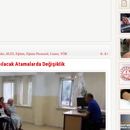
ler
,
ALES
,
Eğitim
,
Eğitim Personeli
,
Lisans
,
YÖK
A-
A+
ılacak Atamalarda Değişiklik