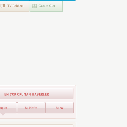
TV Rehberi
Gazete Oku
EN ÇOK OKUNAN HABERLER
Bugün
Bu Hafta
Bu Ay