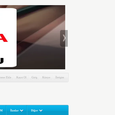
itene Ekle
Kayıt Ol
Giriş
Künye
İletişim
UM
İlanlar
Diğer