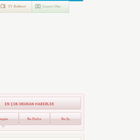
TV Rehberi
Gazete Oku
EN ÇOK OKUNAN HABERLER
Bugün
Bu Hafta
Bu Ay