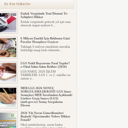
En Son Haberler
Emlak Vergisinde Yeni Dönem! Ev
Sahipleri Dikkat
Emlak vergisinde gelecek yıl için esas
alınacak inşaat maliyet b...
6 Milyon Emekli İçin Beklenen Gün!
Paralar Hesaplara Geçiyor
Yaklaşık 6 milyon emeklinin merakla
beklediği maaş farkı ödemele...
LGS Nakil Başvurusu Nasıl Yapılır?
e-Okul Adım Adım Rehber (2026)
LGS NAKİL 2026 İŞLEM
TARİHLERİ: LGS 1. ve 2. nakiller ne
zaman y...
MEB LGS 2026 SONUÇ
SORGULAMA EKRANI! LGS Sınav
Sonuçları MEB Tarafından Açıklandı!
Liselere Geçiş Sınavı (LGS)
(meb.gov.tr) Sonuç Sorgulama
Ekranı
2026 LGS tercih sonuçları açıklandı...
2026 Yılı Norm Güncellemeleri
Milyonlarca öğrenci için ...
Başladı! Öğretmenler Nelere Dikkat
Etmeli?
Okul müdürlerinin, norm kadro