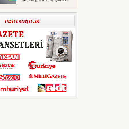
modülüne girecekleri ders yükleri ...
Polis Akademisi İç Güvenlik
Fakültesine 350 Öğrenci Alınacak
Polis Akademisi Başkanlığı'nın İç
GAZETE MANŞETLERİ
Güvenlik Fakültesi'ne 2026 yıl...
E-Devlet Unutulan Para Sorgulaması
Başladı: Unuttuğunuz Paralar
Ortaya Çıkabilir, Mirasçıları da
İlgilendiriyor
Dijital ödeme alışkanlıklarının
yaygınlaşmasıyla birlikte elektr...
İşte Okullarda Öğrencilerin
Kıyafet/Formalarının Belirlenmesine
Dair Usul ve Esaslar
Milli Eğitim Bakanlığı Temel Öğretim
Genel Müdürlüğü 22.07.2026 ...
Motorine Gece Yarısı Büyük İndirim
ABD-İran arasında yeniden diplomasi
yürütüleceği sinyallerinin p...
LPG’ye Dev Zam Geliyor!
Küresel petrol piyasalarındaki
dalgalanmalar ve döviz kurundaki ...