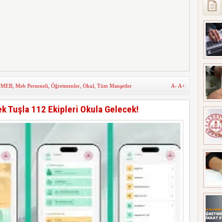
,
MEB
,
Meb Personeli
,
Öğretmenler
,
Okul
,
Tüm Manşetler
A-
A+
ek Tuşla 112 Ekipleri Okula Gelecek!