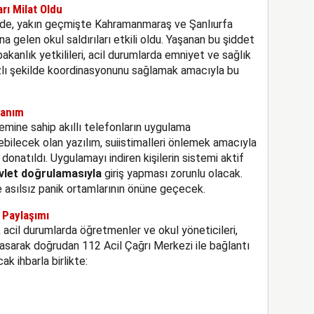
rı Milat Oldu
nde, yakın geçmişte Kahramanmaraş ve Şanlıurfa
a gelen okul saldırıları etkili oldu. Yaşanan bu şiddet
kanlık yetkilileri, acil durumlarda emniyet ve sağlık
 hızlı şekilde koordinasyonunu sağlamak amacıyla bu
lanım
mine sahip akıllı telefonların uygulama
ebilecek olan yazılım, suiistimalleri önlemek amacıyla
donatıldı. Uygulamayı indiren kişilerin sistemi aktif
vlet doğrulamasıyla
giriş yapması zorunlu olacak.
e asılsız panik ortamlarının önüne geçecek.
 Paylaşımı
k acil durumlarda öğretmenler ve okul yöneticileri,
asarak doğrudan 112 Acil Çağrı Merkezi ile bağlantı
k ihbarla birlikte: