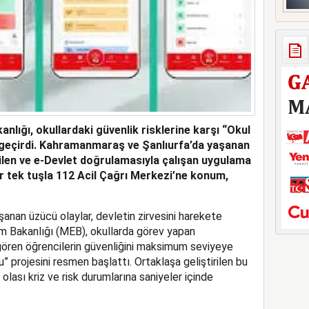
akanlığı, okullardaki güvenlik risklerine karşı “Okul
 geçirdi. Kahramanmaraş ve Şanlıurfa’da yaşanan
irilen ve e-Devlet doğrulamasıyla çalışan uygulama
r tek tuşla 112 Acil Çağrı Merkezi’ne konum,
nan üzücü olaylar, devletin zirvesini harekete
ğitim Bakanlığı (MEB), okullarda görev yapan
gören öğrencilerin güvenliğini maksimum seviyeye
 projesini resmen başlattı. Ortaklaşa geliştirilen bu
 olası kriz ve risk durumlarına saniyeler içinde