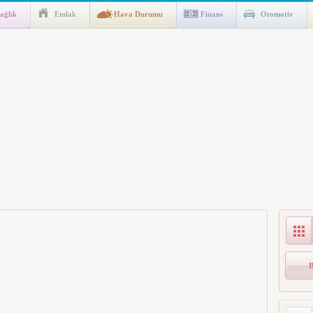
ağlık
Emlak
Hava Durumu
Finans
Otomotiv
ik Fakültesine 350 Öğrenci Alınacak
gulaması Başladı: Unuttuğunuz Paralar Ortaya Çıkabilir, Mirasçıları
n Kıyafet/Formalarının Belirlenmesine Dair Usul ve Esaslar
k İndirim