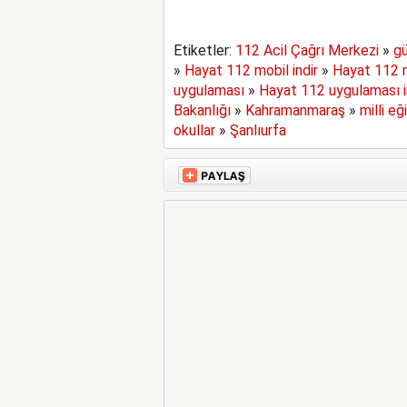
Etiketler:
112 Acil Çağrı Merkezi
»
gü
»
Hayat 112 mobil indir
»
Hayat 112 
uygulaması
»
Hayat 112 uygulaması i
Bakanlığı
»
Kahramanmaraş
»
milli eğ
okullar
»
Şanlıurfa