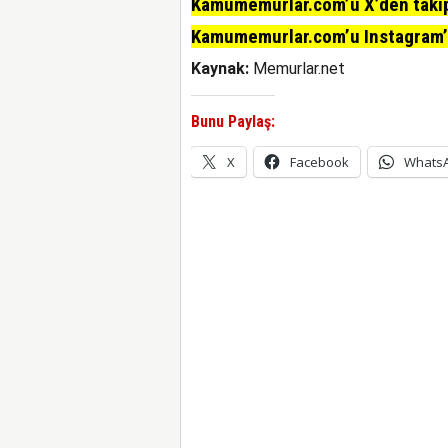
Kamumemurlar.com’u X’den takip 
Kamumemurlar.com’u Instagram’da
Kaynak:
Memurlar.net
Bunu Paylaş:
X
Facebook
Whats