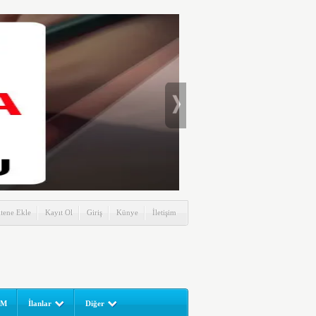
itene Ekle
Kayıt Ol
Giriş
Künye
İletişim
UM
İlanlar
Diğer