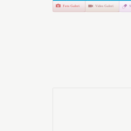
Foto Galeri
Video Galeri
S
Polis Akademisi İç Güvenl
E-Devlet Unutulan Para Sor
da İlgilendiriyor
İşte Okullarda Öğrencileri
Motorine Gece Yarısı Büyü
LPG’ye Dev Zam Geliyor!