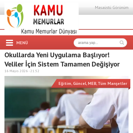
Masaüstü Görünüm
MENÜ
Okullarda Yeni Uygulama Başlıyor!
Veliler İçin Sistem Tamamen Değişiyor
16 Mayıs 2026 -
21:52
Eğitim
,
Güncel
,
MEB
,
Tüm Manşetler