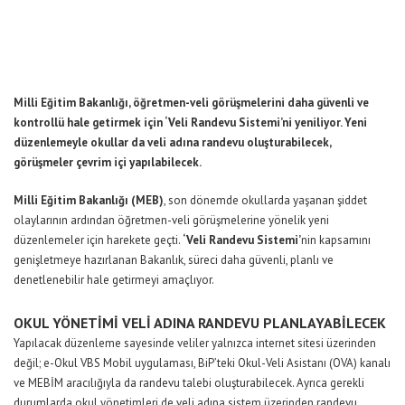
Milli Eğitim Bakanlığı, öğretmen-veli görüşmelerini daha güvenli ve
kontrollü hale getirmek için ‘Veli Randevu Sistemi’ni yeniliyor. Yeni
düzenlemeyle okullar da veli adına randevu oluşturabilecek,
görüşmeler çevrim içi yapılabilecek.
Milli Eğitim Bakanlığı (MEB)
, son dönemde okullarda yaşanan şiddet
olaylarının ardından öğretmen-veli görüşmelerine yönelik yeni
düzenlemeler için harekete geçti.
‘Veli Randevu Sistemi’
nin kapsamını
genişletmeye hazırlanan Bakanlık, süreci daha güvenli, planlı ve
denetlenebilir hale getirmeyi amaçlıyor.
OKUL YÖNETİMİ VELİ ADINA RANDEVU PLANLAYABİLECEK
Yapılacak düzenleme sayesinde veliler yalnızca internet sitesi üzerinden
değil; e-Okul VBS Mobil uygulaması, BiP’teki Okul-Veli Asistanı (OVA) kanalı
ve MEBİM aracılığıyla da randevu talebi oluşturabilecek. Ayrıca gerekli
durumlarda okul yönetimleri de veli adına sistem üzerinden randevu