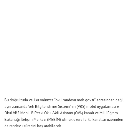
Bu doğrultuda veliler yalnızca “
okulrandevu.meb.gov.tr
” adresinden değil,
aynı zamanda Veli Bilgilendirme Sistemi’nin (VBS) mobil uygulaması e-
Okul VBS Mobil, BiP’teki Okul-Veli Asistanı (OVA) kanalı ve Millî Eğitim
Bakanlığı İletişim Merkezi (MEBİM) olmak üzere farklı kanallar üzerinden
de randevu sürecini başlatabilecek.