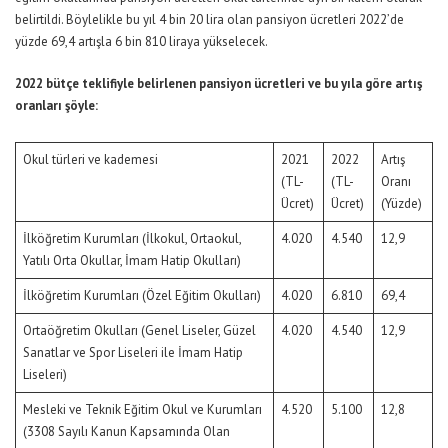
belirtildi. Böylelikle bu yıl 4 bin 20 lira olan pansiyon ücretleri 2022’de
yüzde 69,4 artışla 6 bin 810 liraya yükselecek.
2022 bütçe teklifiyle belirlenen pansiyon ücretleri ve bu yıla göre artış
oranları şöyle:
Okul türleri ve kademesi
2021
2022
Artış
(TL-
(TL-
Oranı
Ücret)
Ücret)
(Yüzde)
İlköğretim Kurumları (İlkokul, Ortaokul,
4.020
4.540
12,9
Yatılı Orta Okullar, İmam Hatip Okulları)
İlköğretim Kurumları (Özel Eğitim Okulları)
4.020
6.810
69,4
Ortaöğretim Okulları (Genel Liseler, Güzel
4.020
4.540
12,9
Sanatlar ve Spor Liseleri ile İmam Hatip
Liseleri)
Mesleki ve Teknik Eğitim Okul ve Kurumları
4.520
5.100
12,8
(3308 Sayılı Kanun Kapsamında Olan