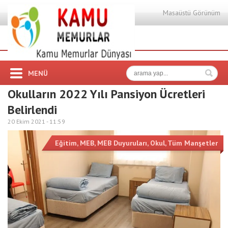
Masaüstü Görünüm
MENÜ
Okulların 2022 Yılı Pansiyon Ücretleri
Belirlendi
20 Ekim 2021 -
11:59
Eğitim
,
MEB
,
MEB Duyuruları
,
Okul
,
Tüm Manşetler