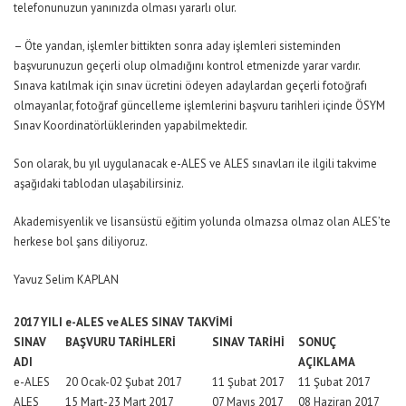
telefonunuzun yanınızda olması yararlı olur.
– Öte yandan, işlemler bittikten sonra aday işlemleri sisteminden
başvurunuzun geçerli olup olmadığını kontrol etmenizde yarar vardır.
Sınava katılmak için sınav ücretini ödeyen adaylardan geçerli fotoğrafı
olmayanlar, fotoğraf güncelleme işlemlerini başvuru tarihleri içinde ÖSYM
Sınav Koordinatörlüklerinden yapabilmektedir.
Son olarak, bu yıl uygulanacak e-ALES ve ALES sınavları ile ilgili takvime
aşağıdaki tablodan ulaşabilirsiniz.
Akademisyenlik ve lisansüstü eğitim yolunda olmazsa olmaz olan ALES’te
herkese bol şans diliyoruz.
Yavuz Selim KAPLAN
2017 YILI e-ALES ve ALES SINAV TAKVİMİ
SINAV
BAŞVURU TARİHLERİ
SINAV TARİHİ
SONUÇ
ADI
AÇIKLAMA
e-ALES
20 Ocak-02 Şubat 2017
11 Şubat 2017
11 Şubat 2017
ALES
15 Mart-23 Mart 2017
07 Mayıs 2017
08 Haziran 2017