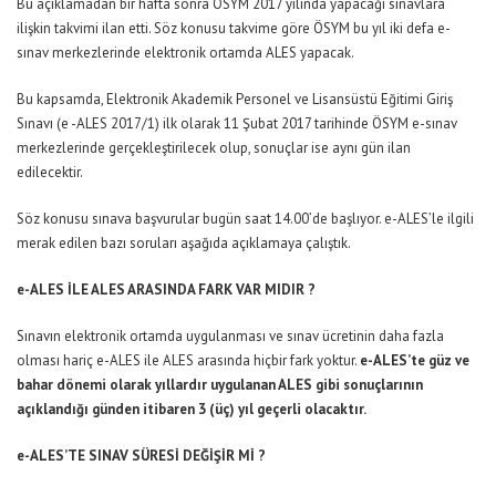
Bu açıklamadan bir hafta sonra ÖSYM 2017 yılında yapacağı sınavlara
ilişkin takvimi ilan etti. Söz konusu takvime göre ÖSYM bu yıl iki defa e-
sınav merkezlerinde elektronik ortamda ALES yapacak.
Bu kapsamda, Elektronik Akademik Personel ve Lisansüstü Eğitimi Giriş
Sınavı (e -ALES 2017/1) ilk olarak 11 Şubat 2017 tarihinde ÖSYM e-sınav
merkezlerinde gerçekleştirilecek olup, sonuçlar ise aynı gün ilan
edilecektir.
Söz konusu sınava başvurular bugün saat 14.00’de başlıyor. e-ALES’le ilgili
merak edilen bazı soruları aşağıda açıklamaya çalıştık.
e-ALES İLE ALES ARASINDA FARK VAR MIDIR ?
Sınavın elektronik ortamda uygulanması ve sınav ücretinin daha fazla
olması hariç e-ALES ile ALES arasında hiçbir fark yoktur.
e-ALES’te güz ve
bahar dönemi olarak yıllardır uygulanan ALES gibi sonuçlarının
açıklandığı günden itibaren 3 (üç) yıl geçerli olacaktır.
e-ALES’TE SINAV SÜRESİ DEĞİŞİR Mİ ?