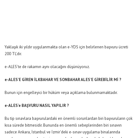
Yaklaşık iki yıldır uygulanmakta olan e-YDS için belirlenen başvuru ücreti
200 TL’dir.
e-ALES’te de rakamın aynı olacağını düşünüyoruz.
e-ALES’E GİREN İLKBAHAR VE SONBAHAR ALES’E GİREBİLİR Mİ ?
Bunun için engelleyici bir hüküm veya açıklama bulunmamaktadır.
e-ALES’e BAŞVURU NASIL YAPILIR ?
Bu tip sınavlara başvurulardaki en önemli sorunlardan biri başvuruların çok
kısa sürede bitmesidir. Bununda en önemli sebeplerinden biri sınavın
sadece Ankara, İstanbul ve İzmir’deki e-sınav uygulama binalarında