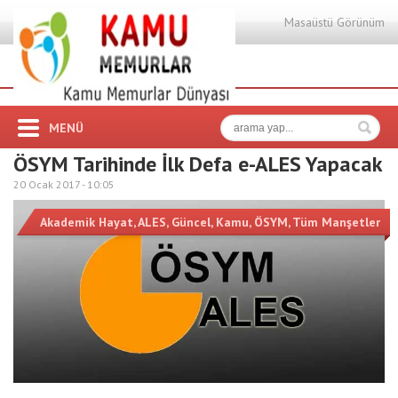
Masaüstü Görünüm
MENÜ
ÖSYM Tarihinde İlk Defa e-ALES Yapacak
20 Ocak 2017 -
10:05
Akademik Hayat
,
ALES
,
Güncel
,
Kamu
,
ÖSYM
,
Tüm Manşetler