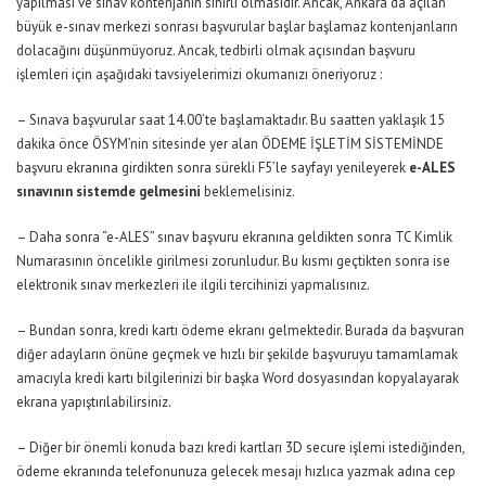
yapılması ve sınav kontenjanın sınırlı olmasıdır. Ancak, Ankara’da açılan
büyük e-sınav merkezi sonrası başvurular başlar başlamaz kontenjanların
dolacağını düşünmüyoruz. Ancak, tedbirli olmak açısından başvuru
işlemleri için aşağıdaki tavsiyelerimizi okumanızı öneriyoruz :
– Sınava başvurular saat 14.00’te başlamaktadır. Bu saatten yaklaşık 15
dakika önce ÖSYM’nin sitesinde yer alan ÖDEME İŞLETİM SİSTEMİNDE
başvuru ekranına girdikten sonra sürekli F5’le sayfayı yenileyerek
e-ALES
sınavının sistemde gelmesini
beklemelisiniz.
– Daha sonra “e-ALES” sınav başvuru ekranına geldikten sonra TC Kimlik
Numarasının öncelikle girilmesi zorunludur. Bu kısmı geçtikten sonra ise
elektronik sınav merkezleri ile ilgili tercihinizi yapmalısınız.
– Bundan sonra, kredi kartı ödeme ekranı gelmektedir. Burada da başvuran
diğer adayların önüne geçmek ve hızlı bir şekilde başvuruyu tamamlamak
amacıyla kredi kartı bilgilerinizi bir başka Word dosyasından kopyalayarak
ekrana yapıştırılabilirsiniz.
– Diğer bir önemli konuda bazı kredi kartları 3D secure işlemi istediğinden,
ödeme ekranında telefonunuza gelecek mesajı hızlıca yazmak adına cep