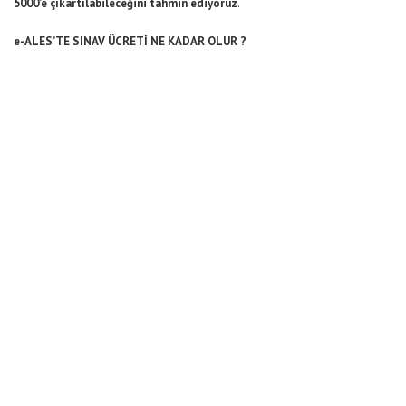
5000’e çıkartılabileceğini tahmin ediyoruz
.
e-ALES’TE SINAV ÜCRETİ NE KADAR OLUR ?