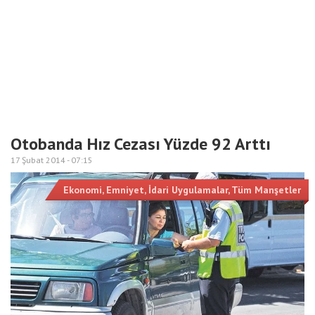
Otobanda Hız Cezası Yüzde 92 Arttı
17 Şubat 2014 -
07:15
Ekonomi
,
Emniyet
,
İdari Uygulamalar
,
Tüm Manşetler