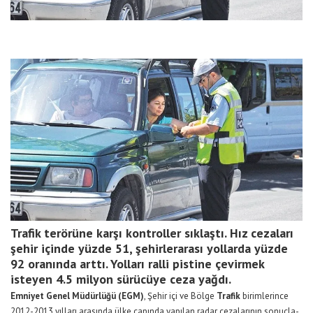
Trafik terörüne karşı kontroller sıklaştı. Hız cezaları
şehir içinde yüzde 51, şehirlerarası yollarda yüzde
92 oranında arttı. Yolları ralli pistine çevirmek
isteyen 4.5 milyon sürücüye ceza yağdı.
Em­ni­yet Ge­nel Mü­dür­lü­ğü (EGM)
, Şe­hir içi ve Böl­ge
Tra­fik
bi­rim­le­rin­ce
2012-2013 yıl­la­rı ara­sın­da ül­ke ça­pın­da ya­pı­lan ra­dar ce­za­la­rı­nın so­nuç­la­