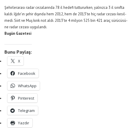
Şe­hir­le­ra­ra­sı ra­dar ce­za­la­rın­da 78 il he­de­fi tut­tu­rur­ken, yal­nız­ca 3 il sı­nıf­ta
kal­dı. Iğ­dı­r’­ın şe­hir dı­şın­da hem 2012, hem de 2013’te hiç ra­dar ce­za­sı ke­sil­
me­di. Si­irt ve Muş kı­rık not al­dı. 2013’te 4 mil­yon 525 bin 421 araç sü­rü­cü­sü­
ne ra­dar ce­za­sı uy­gu­lan­dı.
Bugün Gazetesi
Bunu Paylaş:
X
Facebook
WhatsApp
Pinterest
Telegram
Yazdır