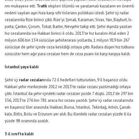
rı­nı mu­ka­ye­se et­ti.
Tra­fik
ekip­le­ri ölüm­lü ve ya­ra­la­ma­lı ka­za­la­rın en önem­li
ne­de­ni sa­yı­lan aşı­rı hı­za kar­şı sı­fır to­le­rans po­li­ti­ka­sı iz­le­di. Şe­hir içi ra­dar
ce­za­la­rın­da Ri­ze bi­rin­ci çık­tı. Ri­ze­’yi; Şır­nak, Ka­ra­man, Si­vas, Van, Bay­burt, Is­
par­ta, Çan­kı­rı, Ço­rum, To­kat, Bar­tın, Nev­şe­hir ta­kip et­ti. Şe­hir dı­şın­da ya­zı­lan
hız ce­za­la­rın­da ise Hak­ka­ri bi­rin­ci il ol­du. 2013’te hız ku­ra­lı­nı ih­lal eden 2
mil­yon 606 bin 154 sü­rü­cü­ye şe­hir­le­ra­ra­sı yol­lar­da, 1 mil­yon 919 bin 267
sü­rü­cü­ye de şe­hir için­de ce­za ke­sil­di­ği or­ta­ya çık­tı. Ra­da­ra dü­şen hız tut­ku­nu
sü­rü­cü­ler hem ağır pa­ra ce­za­la­rı hem de ce­za pua­nı ile kar­şı kar­şı­ya kal­dı.
İstanbul yaya kaldı
Şe­hir içi
ra­dar ce­za­la­rı
n­da 72 il he­def­le­ri tut­tu­rur­ken, 9 il ba­şa­rı­sız ol­du.
Hak­ka­ri şe­hir mer­ke­zin­de 2012 ve 2013’te ra­dar ce­za­sı ya­zıl­ma­dı­ğı or­ta­ya
çık­tı. İs­tan­bu­l’­da şe­hir için­de­ki ra­dar ce­za­la­rı yüz­de 7 düş­tü. 2012’de 297 bin
556, 2013’te 276 bin 781 ara­ca hız ce­za­sı ya­zıl­dı. Şe­hir içi ra­dar ce­za­la­rın­da
en ba­şa­rı­sız il­ler ara­sın­da; Hak­ka­ri, Bur­sa, İs­tan­bul, Te­kir­dağ, Art­vin, Ça­nak­
ka­le, Bit­lis, Bo­lu ve Er­zu­rum yer al­dı. Bu il­ler­de­ki ra­dar ce­za­la­rı yüz­de 6 ila
yüz­de 98 ora­nın­da azal­dı.
3 il sınıfta kaldı