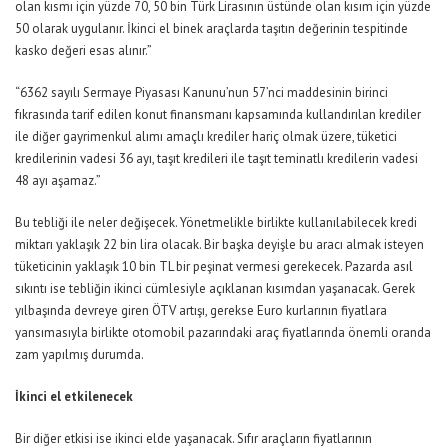
olan kısmı için yüzde 70, 50 bin Türk Lirasının üstünde olan kısım için yüzde
50 olarak uygulanır. İkinci el binek araçlarda taşıtın değerinin tespitinde
kasko değeri esas alınır.”
“6362 sayılı Sermaye Piyasası Kanunu’nun 57’nci maddesinin birinci
fıkrasında tarif edilen konut finansmanı kapsamında kullandırılan krediler
ile diğer gayrimenkul alımı amaçlı krediler hariç olmak üzere, tüketici
kredilerinin vadesi 36 ayı, taşıt kredileri ile taşıt teminatlı kredilerin vadesi
48 ayı aşamaz.”
Bu tebliği ile neler değişecek. Yönetmelikle birlikte kullanılabilecek kredi
miktarı yaklaşık 22 bin lira olacak. Bir başka deyişle bu aracı almak isteyen
tüketicinin yaklaşık 10 bin TL bir peşinat vermesi gerekecek. Pazarda asıl
sıkıntı ise tebliğin ikinci cümlesiyle açıklanan kısımdan yaşanacak. Gerek
yılbaşında devreye giren ÖTV artışı, gerekse Euro kurlarının fiyatlara
yansımasıyla birlikte otomobil pazarındaki araç fiyatlarında önemli oranda
zam yapılmış durumda.
İkinci el etkilenecek
Bir diğer etkisi ise ikinci elde yaşanacak. Sıfır araçların fiyatlarının