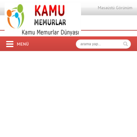
Masaüstü Görünüm
MENÜ