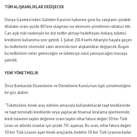
TÜM ALIŞKANLIKLAR DEĞİŞECEK
Dünya Gazetesi’nden Gültekin Kara’nın haberine göre bu satışların içindeki
ithalatın oranı yüzde 80’lere ulaşması ise ekonomi yönetimini rahatsız etti.
Cari açık riski nedeniyle bir dizi tedbir almayı hedefleyen Ankara, tüketici
kredilerini kullanıma sınır getirdi. 1 Şubat 2014 tarihi itibariyle hayata geçen
bu tedbirlerle otomobil satın alımında tüm alışkanlıklar değişecek. Bugün
bu tedbirlerin neler getireceğini ve tüketiciye nasıl yansıyacağını masaya
yatırdık.
YENİ YÖNETMELİK
Önce Bankacılık Düzenleme ve Denetleme Kurulu’nun ilgili yönetmeliğine
bir göz atalım.
“Tüketicilere, binek araç edinimi amacıyla kullandırılacak taşıt kredilerinde
ve taşıt teminatlı kredilerde veya yapılacak finansal kiralama işlemlerinde,
kredi tutarının taşıtın değerine oranı taşıtın nihai fatura değeri 50 bin Türk
Lirası ve altında olanlar için yüzde 70’i aşamaz. Bu oran, nihai fatura değeri
50 bin Türk Lirasını aşan binek araçlarda, bedelin 50 bin Türk Lirasına kadar