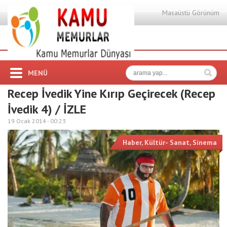
Masaüstü Görünüm
MENÜ
Recep İvedik Yine Kırıp Geçirecek (Recep
İvedik 4) / İZLE
19 Ocak 2014 -
00:23
Haber
,
Kültür- Sanat
,
Sinema