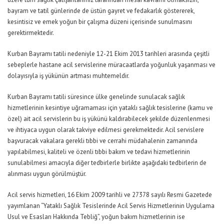
bayram ve tatil günlerinde de üstün gayret ve fedakarlık göstererek,
kesintisiz ve emek yoğun bir çalışma düzeni içerisinde sunulmasını
gerektirmektedir.
Kurban Bayramı tatili nedeniyle 12-21 Ekim 2013 tarihleri arasında çeşitli
sebeplerle hastane acil servislerine müracaatlarda yoğunluk yaşanması ve
dolayısıyla iş yükünün artması muhtemeldir.
Kurban Bayramı tatili süresince ülke genelinde sunulacak sağlık
hizmetlerinin kesintiye uğramaması için yataklı sağlık tesislerine (kamu ve
özel) ait acil servislerin bu iş yükünü kaldırabilecek şekilde düzenlenmesi
ve ihtiyaca uygun olarak takviye edilmesi gerekmektedir. Acil servislere
başvuracak vakalara gerekli tıbbi ve cerrahi müdahalenin zamanında
yapılabilmesi, kaliteli ve özenli tıbbi bakım ve tedavi hizmetlerinin
sunulabilmesi amacıyla diğer tedbirlerle birlikte aşağıdaki tedbirlerin de
alınması uygun görülmüştür.
Acil servis hizmetleri, 16 Ekim 2009 tarihli ve 27378 sayılı Resmi Gazetede
yayımlanan “Yataklı Sağlık Tesislerinde Acil Servis Hizmetlerinin Uygulama
Usul ve Esasları Hakkında Tebliğ”, yoğun bakım hizmetlerinin ise