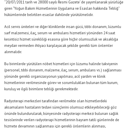
“20/07/2011 tarih ve 28000 sayılı Resmi Gazete’ de yayımlanarak yürürlüğe
giren “Yoğun Bakım Hizmetlerinin Uygulama ve Esasları hakkında Tebliğ”
hükümlerinde belirtilen esaslar dahilinde yürütülmelidir.
Acil servis üniteleri ve diğer kliniklerde insan gücü, tıbbi donanım, lüzumlu
sarf malzemesi, ilaç, serum ve ambulans hizmetleri yönünden 24 saat
kesintisiz hizmet sürekliliği esasına göre hiçbir olumsuzluk ve aksaklığa
meydan vermeden ihtiyacı karşılayacak şekilde gerekli tüm önlemler
alınmalıdır.
Bu birimlerde yürütülen nöbet hizmetleri için lüzumu halinde takviyenin
(personel, tıbbi donanım, malzeme, ilaç, serum, ambulans vs.) sağlanması
yönünde gerekli organizasyonun yapılması, acil yardım ve klinik
hizmetlerinin verilmesinde görev ve sorumlulukları bulunan tüm kurum,
kuruluş ve ilgili birimlere tebliği gerekmektedir.
Radyoterapi merkezleri tarafından verilmekte olan hizmetlerdeki
aksamaların hastaların tedavi süreçlerini olumsuz etkileyebileceği göz
önünde bulundurularak, bünyesinde radyoterapi merkezi bulunan sağlık
tesislerinde verilen radyoterapi hizmetlerinin bayram tatili günlerinde de
hizmete devamının sağlanması için gerekli önlemlerin alınması,