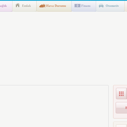
ağlık
Emlak
Hava Durumu
Finans
Otomotiv
ik Fakültesine 350 Öğrenci Alınacak
gulaması Başladı: Unuttuğunuz Paralar Ortaya Çıkabilir, Mirasçıları
n Kıyafet/Formalarının Belirlenmesine Dair Usul ve Esaslar
k İndirim