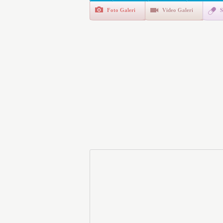
Foto Galeri
Video Galeri
S
Polis Akademisi İç Güvenl
E-Devlet Unutulan Para Sor
da İlgilendiriyor
İşte Okullarda Öğrencileri
Motorine Gece Yarısı Büyü
LPG’ye Dev Zam Geliyor!