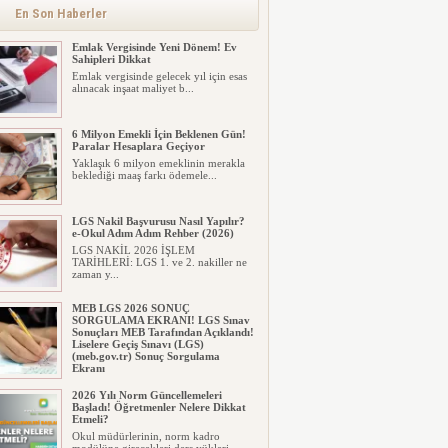
En Son Haberler
Emlak Vergisinde Yeni Dönem! Ev
Sahipleri Dikkat
Emlak vergisinde gelecek yıl için esas
alınacak inşaat maliyet b...
6 Milyon Emekli İçin Beklenen Gün!
Paralar Hesaplara Geçiyor
Yaklaşık 6 milyon emeklinin merakla
beklediği maaş farkı ödemele...
LGS Nakil Başvurusu Nasıl Yapılır?
e-Okul Adım Adım Rehber (2026)
LGS NAKİL 2026 İŞLEM
TARİHLERİ: LGS 1. ve 2. nakiller ne
zaman y...
MEB LGS 2026 SONUÇ
SORGULAMA EKRANI! LGS Sınav
Sonuçları MEB Tarafından Açıklandı!
Liselere Geçiş Sınavı (LGS)
(meb.gov.tr) Sonuç Sorgulama
Ekranı
2026 LGS tercih sonuçları açıklandı...
2026 Yılı Norm Güncellemeleri
Milyonlarca öğrenci için ...
Başladı! Öğretmenler Nelere Dikkat
Etmeli?
Okul müdürlerinin, norm kadro