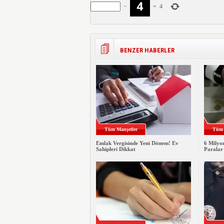
−
=
4
BENZER HABERLER
Tüm Manşetler
Tüm 
Emlak Vergisinde Yeni Dönem! Ev
6 Milyo
Sahipleri Dikkat
Paralar