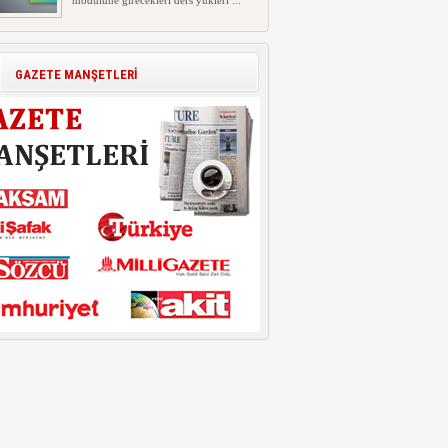
modülüne girecekleri ders yükleri ...
Polis Akademisi İç Güvenlik
Fakültesine 350 Öğrenci Alınacak
Polis Akademisi Başkanlığı'nın İç
GAZETE MANŞETLERİ
Güvenlik Fakültesi'ne 2026 yıl...
E-Devlet Unutulan Para Sorgulaması
Başladı: Unuttuğunuz Paralar
Ortaya Çıkabilir, Mirasçıları da
İlgilendiriyor
Dijital ödeme alışkanlıklarının
yaygınlaşmasıyla birlikte elektr...
İşte Okullarda Öğrencilerin
Kıyafet/Formalarının Belirlenmesine
Dair Usul ve Esaslar
Milli Eğitim Bakanlığı Temel Öğretim
Genel Müdürlüğü 22.07.2026 ...
Motorine Gece Yarısı Büyük İndirim
ABD-İran arasında yeniden diplomasi
yürütüleceği sinyallerinin p...
LPG’ye Dev Zam Geliyor!
Küresel petrol piyasalarındaki
dalgalanmalar ve döviz kurundaki ...