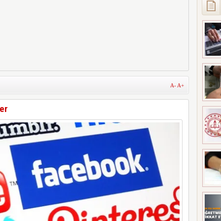
A-
A+
ler