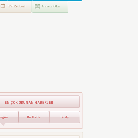
TV Rehberi
Gazete Oku
EN ÇOK OKUNAN HABERLER
Bugün
Bu Hafta
Bu Ay