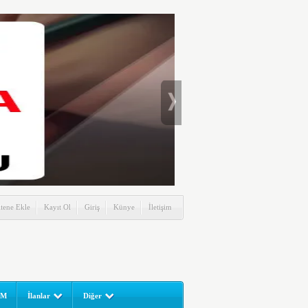
itene Ekle
Kayıt Ol
Giriş
Künye
İletişim
UM
İlanlar
Diğer