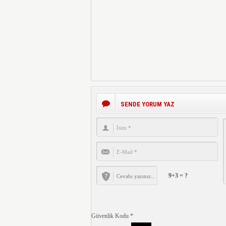
SENDE YORUM YAZ
9+3 = ?
Güvenlik Kodu
*