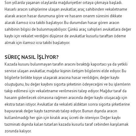
Son yıllarda yaşanan olaylarda mağduriyetler ortaya çıkmaya başladı.
Hasarlı aracın sahiplerine ulaşan avukatlar, araç sahibinden vekaletname
alarak aracın hasar durumuna göre ve hasarın onarım süresini dikkate
alarak ilamsız icra takibi başlatıyor. Bu durumdan hasar gören aracın
sahibinin bilgisi de bulunmayabiliyor. Çünkü araç sahipleri avukatlara değer
kaybı için vekalet verdiğini düşünse de avukatlar kusurlu taraftan ödeme
almak için ilamsız icra takibi başlatıyor.
SÜREÇ NASIL İŞLİYOR?
Kazada kusuru bulunmayan tarafın aracını bıraktığı kaportacı ya da yetkili
servise ulaşan avukatlar, mağdur kişinin iletişim bilgilerini elde ediyor. Bu
bilgilerle birlikte kişiye ulaşarak aracına hasar verildiğini, değer kaybı
oluştuğunu, bu değer kaybını sigorta şirketinin ödeyeceğini ve bu işlemlerin
takip edilmesi için vekaletname verilmesini talep ediyor. Mağdur taraf da
hasarın giderilecek olmasına rağmen aracında değer kaybı oluşacağı için
ekstra tutarı istiyor. Avukatlar da vekaleti aldıktan sonra sigorta şirketlerine
başvurarak değer kaybı tazminatı talep ediyor. Bunun dışında aracın
kullanılmadığı her gün için kiralık araç ücreti de isteniyor. Değer kaybı
tazminatı dışında kalan tutarları kazada kusurlu taraf cebinden karşılamak
zorunda kalıyor.