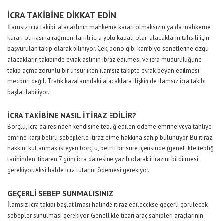
İCRA TAKİBİNE DİKKAT EDİN
İlamsız icra takibi, alacaklının mahkeme kararı olmaksızın ya da mahkeme
kararı olmasına rağmen ilamlı icra yolu kapalı olan alacakların tahsili için
başvurulan takip olarak biliniyor. Çek, bono gibi kambiyo senetlerine özgü
alacakların takibinde evrak aslının ibraz edilmesi ve icra müdürülüğüne
takip açma zorunlu bir unsur iken ilamsız takipte evrak beyan edilmesi
mecburi değil. Trafik kazalarındaki alacaklara ilişkin de ilamsız icra takibi
başlatılabiliyor.
İCRA TAKİBİNE NASIL İTİRAZ EDİLİR?
Borçlu, icra dairesinden kendisine tebliğ edilen ödeme emrine veya tahliye
emrine karşı belirli sebeplerle itiraz etme hakkına sahip bulunuyor. Bu itiraz
hakkını kullanmak isteyen borçlu, belirli bir süre içerisinde (genellikle tebliğ
tarihinden itibaren 7 gün) icra dairesine yazılı olarak itirazını bildirmesi
gerekiyor. Aksi halde icra tutarını ödemesi gerekiyor.
GEÇERLİ SEBEP SUNMALISINIZ
İlamsız icra takibi başlatılması halinde itiraz edilecekse geçerli görülecek
sebepler sunulması gerekiyor. Genellikle ticari araç sahipleri araçlarının