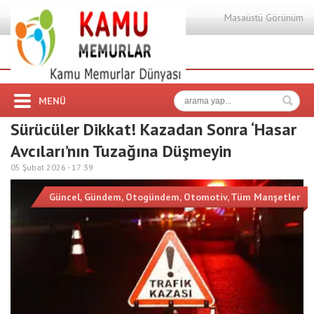
Masaüstü Görünüm
MENÜ
Sürücüler Dikkat! Kazadan Sonra ‘Hasar
Avcıları’nın Tuzağına Düşmeyin
05 Şubat 2026 -
17:39
Güncel
,
Gündem
,
Otogündem
,
Otomotiv
,
Tüm Manşetler