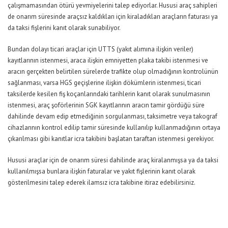
çalışmamasından ötürü yevmiyelerini talep ediyorlar. Hususi araç sahipleri
de onarım süresinde araçsız kaldıkları için kiraladıkları araçların faturası ya
da taksi fişlerini kanıt olarak sunabiliyor.
Bundan dolayı ticari araçlar için UTTS (yakıt alımına ilişkin veriler)
kayıtlarının istenmesi, araca ilişkin emniyetten plaka takibi istenmesi ve
aracın gerçekten belirtilen sürelerde trafikte olup olmadığının kontrolünün
sağlanması, varsa HGS geçişlerine ilişkin dökümlerin istenmesi, ticari
taksilerde kesilen fiş koçanlarındaki tarihlerin kanıt olarak sunulmasının
istenmesi, araç şoförlerinin SGK kayıtlarının aracın tamir gördüğü süre
dahilinde devam edip etmediğinin sorgulanması, taksimetre veya takograf
cihazlarının kontrol edilip tamir süresinde kullanılıp kullanmadığının ortaya
çıkarılması gibi kanıtlar icra takibini başlatan taraftan istenmesi gerekiyor.
Hususi araçlar için de onarım süresi dahilinde araç kiralanmışsa ya da taksi
kullanılmışsa bunlara ilişkin faturalar ve yakıt fişlerinin kanıt olarak
gösterilmesini talep ederek ilamsız icra takibine itiraz edebilirsiniz.