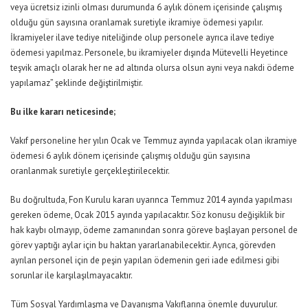
veya ücretsiz izinli olması durumunda 6 aylık dönem içerisinde çalışmış
olduğu gün sayısına oranlamak suretiyle ikramiye ödemesi yapılır.
İkramiyeler ilave tediye niteliğinde olup personele ayrıca ilave tediye
ödemesi yapılmaz. Personele, bu ikramiyeler dışında Mütevelli Heyetince
teşvik amaçlı olarak her ne ad altında olursa olsun ayni veya nakdi ödeme
yapılamaz” şeklinde değiştirilmiştir.
Bu ilke kararı neticesinde;
Vakıf personeline her yılın Ocak ve Temmuz ayında yapılacak olan ikramiye
ödemesi 6 aylık dönem içerisinde çalışmış olduğu gün sayısına
oranlanmak suretiyle gerçekleştirilecektir.
Bu doğrultuda, Fon Kurulu kararı uyarınca Temmuz 2014 ayında yapılması
gereken ödeme, Ocak 2015 ayında yapılacaktır. Söz konusu değişiklik bir
hak kaybı olmayıp, ödeme zamanından sonra göreve başlayan personel de
görev yaptığı aylar için bu haktan yararlanabilecektir. Ayrıca, görevden
ayrılan personel için de peşin yapılan ödemenin geri iade edilmesi gibi
sorunlar ile karşılaşılmayacaktır.
Tüm Sosyal Yardımlaşma ve Dayanışma Vakıflarına önemle duyurulur.