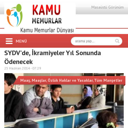
Masaüstü Görünüm
MENÜ
SYDV’de, İkramiyeler Yıl Sonunda
Ödenecek
25 Haziran 2014 -
07:29
Maaş
,
Maaşlar
,
Özlük Haklar ve Yasaklar
,
Tüm Manşetler