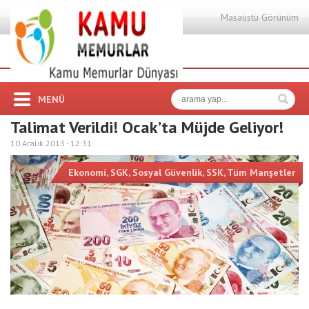
Masaüstü Görünüm
MENÜ
Talimat Verildi! Ocak’ta Müjde Geliyor!
10 Aralık 2013 -
12:31
Ekonomi
,
SGK
,
Sosyal Güvenlik
,
SSK
,
Tüm Manşetler