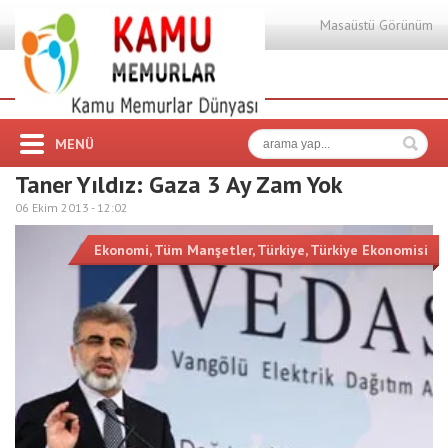
Masaüstü Görünüm
MENÜ
Taner Yıldız: Gaza 3 Ay Zam Yok
06 Ekim 2013 -
12:02
Ekonomi
,
Tüm Manşetler
,
Türkiye
,
Türkiye Ekonomisi