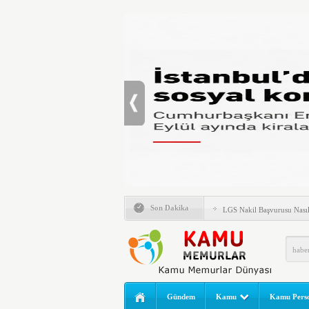
Son Dakika
LGS Nakil Başvurusu Nası
MEB LGS 2026 SONUÇ SO
Açıklandı! Liselere Geçiş
2026 Yılı Norm Güncelleme
Polis Akademisi İç Güvenl
Gündem
Kamu
Kamu Perso
E-Devlet Unutulan Para Sor