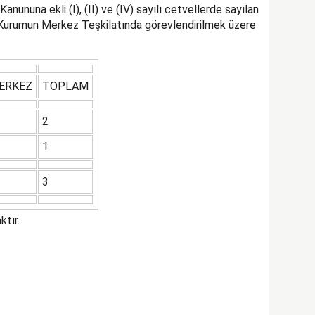
nununa ekli (I), (II) ve (IV) sayılı cetvellerde sayılan
 Kurumun Merkez Teşkilatında görevlendirilmek üzere
ERKEZ
TOPLAM
2
1
3
tır.