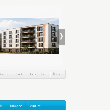
itene Ekle
Kayıt Ol
Giriş
Künye
İletişim
UM
İlanlar
Diğer