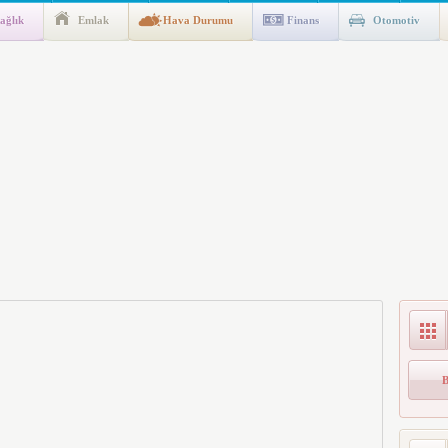
ağlık
Emlak
Hava Durumu
Finans
Otomotiv
n Kıyafet/Formalarının Belirlenmesine Dair Usul ve Esaslar
k İndirim
al Konut Projesi Hayata Geçiyor”
Kesinti Yapılacak?