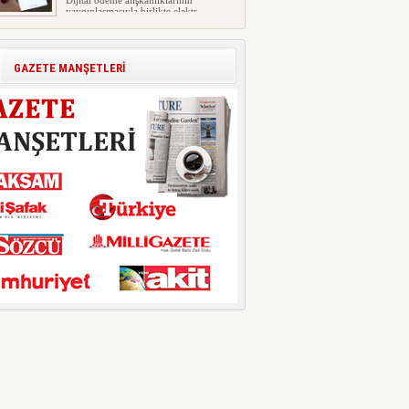
Dijital ödeme alışkanlıklarının
yaygınlaşmasıyla birlikte elektr...
İşte Okullarda Öğrencilerin
Kıyafet/Formalarının Belirlenmesine
Dair Usul ve Esaslar
GAZETE MANŞETLERİ
Milli Eğitim Bakanlığı Temel Öğretim
Genel Müdürlüğü 22.07.2026 ...
Motorine Gece Yarısı Büyük İndirim
ABD-İran arasında yeniden diplomasi
yürütüleceği sinyallerinin p...
LPG’ye Dev Zam Geliyor!
Küresel petrol piyasalarındaki
dalgalanmalar ve döviz kurundaki ...
“Eylül Ayında Kiralık Sosyal Konut
Projesi Hayata Geçiyor”
Eylül ayında kiralık sosyal konut
projeleri başlıyor. Öne çıkan ...
Kimlerin Emekli Aylığında Kesinti
Yapılacak?
Prim borcu olan emeklilerin
aylıklarından yüzde 10 kesinti yapıl...