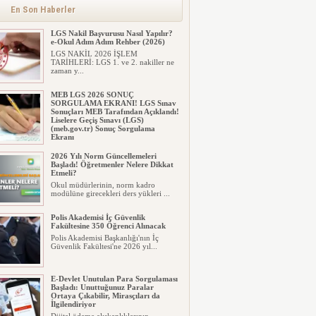
En Son Haberler
LGS Nakil Başvurusu Nasıl Yapılır?
e-Okul Adım Adım Rehber (2026)
LGS NAKİL 2026 İŞLEM
TARİHLERİ: LGS 1. ve 2. nakiller ne
zaman y...
MEB LGS 2026 SONUÇ
SORGULAMA EKRANI! LGS Sınav
Sonuçları MEB Tarafından Açıklandı!
Liselere Geçiş Sınavı (LGS)
(meb.gov.tr) Sonuç Sorgulama
Ekranı
2026 LGS tercih sonuçları açıklandı...
2026 Yılı Norm Güncellemeleri
Milyonlarca öğrenci için ...
Başladı! Öğretmenler Nelere Dikkat
Etmeli?
Okul müdürlerinin, norm kadro
modülüne girecekleri ders yükleri ...
Polis Akademisi İç Güvenlik
Fakültesine 350 Öğrenci Alınacak
Polis Akademisi Başkanlığı'nın İç
Güvenlik Fakültesi'ne 2026 yıl...
E-Devlet Unutulan Para Sorgulaması
Başladı: Unuttuğunuz Paralar
Ortaya Çıkabilir, Mirasçıları da
İlgilendiriyor