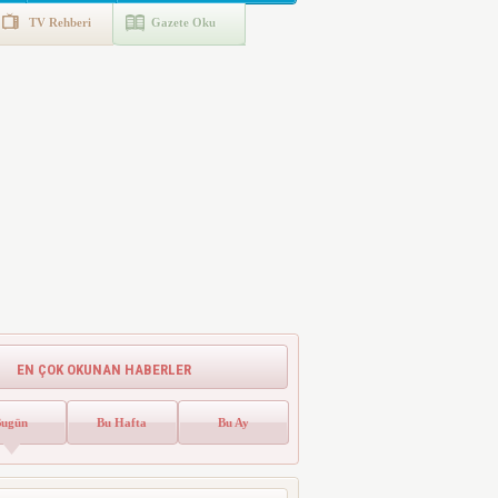
TV Rehberi
Gazete Oku
EN ÇOK OKUNAN HABERLER
Bugün
Bu Hafta
Bu Ay