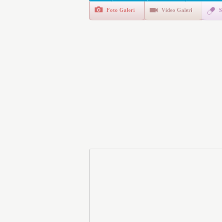
da İlgilendiriyor
Foto Galeri
Video Galeri
S
İşte Okullarda Öğrencileri
Motorine Gece Yarısı Büyü
LPG’ye Dev Zam Geliyor!
“Eylül Ayında Kiralık Sosy
Kimlerin Emekli Aylığında 