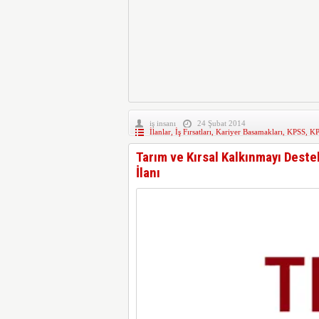
iş insanı
24 Şubat 2014
İlanlar
,
İş Fırsatları
,
Kariyer Basamakları
,
KPSS
,
KP
Tarım ve Kırsal Kalkınmayı Des
İlanı