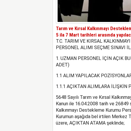
Tarım ve Kırsal Kalkınmayı Destekl
5 ila 7 Mart tarihleri arasında yapıla
T.C. TARIM VE KIRSAL KALKINMA
PERSONEL ALIMI SEÇME SINAVI İL
1. UZMAN PERSONEL İÇİN AÇIK B
ADET)
1.1 ALIM YAPILACAK POZİSYONLAR
1.1.1 AÇIKTAN ALIMLARA İLİŞKİN
5648 Sayılı Tarım ve Kırsal Kalkınm
Kanun ile 16.04.2008 tarih ve 26849 
Kalkınmayı Destekleme Kurumu Perso
Kurumun aşağıda bel irtilen Merkez Te
üzere, AÇIKTAN ATAMA şeklinde;