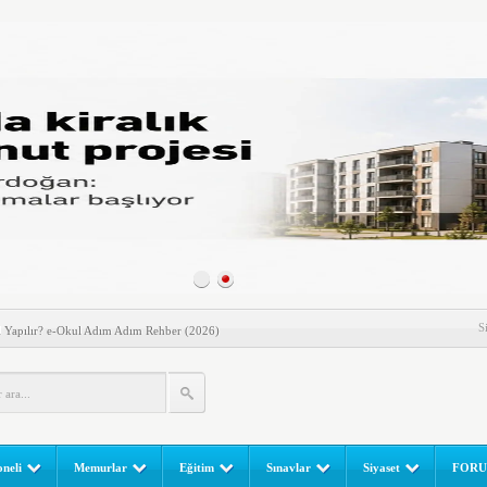
S
l Yapılır? e-Okul Adım Adım Rehber (2026)
RGULAMA EKRANI! LGS Sınav Sonuçları MEB Tarafından
 Sınavı (LGS) (meb.gov.tr) Sonuç Sorgulama Ekranı
leri Başladı! Öğretmenler Nelere Dikkat Etmeli?
ik Fakültesine 350 Öğrenci Alınacak
neli
Memurlar
Eğitim
Sınavlar
Siyaset
FOR
gulaması Başladı: Unuttuğunuz Paralar Ortaya Çıkabilir, Mirasçıları