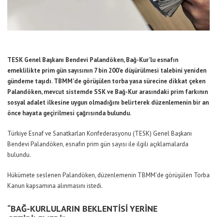
TESK Genel Başkanı Bendevi Palandöken, Bağ-Kur’lu esnafın
emeklilikte prim gün sayısının 7 bin 200’e düşürülmesi talebini yeniden
gündeme taşıdı. TBMM’de görüşülen torba yasa sürecine dikkat çeken
Palandöken, mevcut sistemde SSK ve Bağ-Kur arasındaki prim farkının
sosyal adalet ilkesine uygun olmadığını belirterek düzenlemenin bir an
önce hayata geçirilmesi çağrısında bulundu.
Türkiye Esnaf ve Sanatkarları Konfederasyonu (TESK) Genel Başkanı
Bendevi Palandöken, esnafın prim gün sayısı ile ilgili açıklamalarda
bulundu.
Hükümete seslenen Palandöken, düzenlemenin TBMM’de görüşülen Torba
Kanun kapsamına alınmasını istedi.
“BAĞ-KURLULARIN BEKLENTİSİ YERİNE