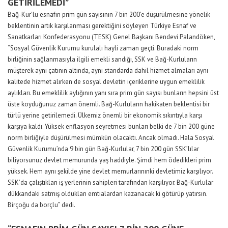
GETİRİLEMEDİ”
Bağ-Kur’lu esnafın prim gün sayısının 7 bin 200’e düşürülmesine yönelik
beklentinin artık karşılanması gerektiğini söyleyen Türkiye Esnaf ve
Sanatkarları Konfederasyonu (TESK) Genel Başkanı Bendevi Palandöken,
“Sosyal Güvenlik Kurumu kurulalı hayli zaman geçti. Buradaki norm
birliğinin sağlanmasıyla ilgili emekli sandığı, SSK ve Bağ-Kurluların
müşterek aynı çatının altında, aynı standarda dahil hizmet almaları aynı
kalitede hizmet alırken de sosyal devletin içeriklerine uygun emeklilik
aylıkları. Bu emeklilik aylığının yanı sıra prim gün sayısı bunların hepsini üst
üste koyduğunuz zaman önemli. Bağ-Kurluların hakikaten beklentisi bir
türlü yerine getirilemedi. Ülkemiz önemli bir ekonomik sıkıntıyla karşı
karşıya kaldı. Yüksek enflasyon seyretmesi bunları belki de 7 bin 200 güne
norm birliğiyle düşürülmesi mümkün olacaktı. Ancak olmadı. Hala Sosyal
Güvenlik Kurumu’nda 9 bin gün Bağ-Kurlular, 7 bin 200 gün SSK’lılar
biliyorsunuz devlet memurunda yaş haddiyle. Şimdi hem ödedikleri prim
yüksek. Hem aynı şekilde yine devlet memurlarınınki devletimiz karşılıyor.
SSK’da çalıştıkları iş yerlerinin sahipleri tarafından karşılıyor. Bağ-Kurlular
dükkandaki satmış oldukları emtialardan kazanacak ki götürüp yatırsın.
Birçoğu da borçlu” dedi.