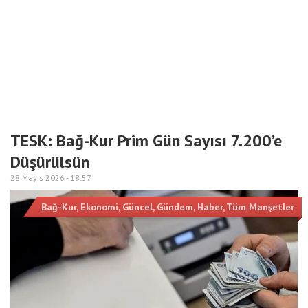
TESK: Bağ-Kur Prim Gün Sayısı 7.200’e
Düşürülsün
28 Mayıs 2026 -
18:57
Bağ-Kur
,
Ekonomi
,
Güncel
,
Gündem
,
Haber
,
Tüm Manşetler