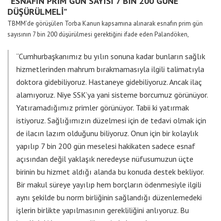
“ESNAFIN PRİM GÜN SAYISI 7 BİN 200 GÜNE
DÜŞÜRÜLMELİ”
TBMM’de görüşülen Torba Kanun kapsamına alınarak esnafın prim gün
sayısının 7 bin 200 düşürülmesi gerektiğini ifade eden Palandöken,
“Cumhurbaşkanımız bu yılın sonuna kadar bunların sağlık
hizmetlerinden mahrum bırakmamasıyla ilgili talimatıyla
doktora gidebiliyoruz. Hastaneye gidebiliyoruz. Ancak ilaç
alamıyoruz. Niye SSK’ya yani sisteme borcumuz görünüyor.
Yatıramadığımız primler görünüyor. Tabii ki yatırmak
istiyoruz. Sağlığımızın düzelmesi için de tedavi olmak için
de ilacın lazım olduğunu biliyoruz. Onun için bir kolaylık
yapılıp 7 bin 200 gün meselesi hakikaten sadece esnaf
açısından değil yaklaşık neredeyse nüfusumuzun üçte
birinin bu hizmet aldığı alanda bu konuda destek bekliyor.
Bir makul süreye yayılıp hem borçların ödenmesiyle ilgili
aynı şekilde bu norm birliğinin sağlandığı düzenlemedeki
işlerin birlikte yapılmasının gerekliliğini anlıyoruz. Bu