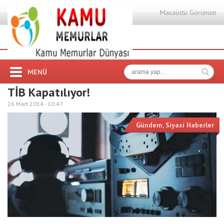
Masaüstü Görünüm
MENÜ
TİB Kapatılıyor!
26 Mart 2014 -
10:47
Gündem
,
Siyasi Haberler