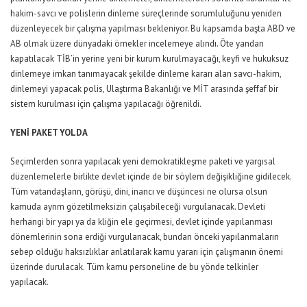
hakim-savcı ve polislerin dinleme süreçlerinde sorumluluğunu yeniden
düzenleyecek bir çalışma yapılması bekleniyor. Bu kapsamda başta ABD ve
AB olmak üzere dünyadaki örnekler incelemeye alındı. Öte yandan
kapatılacak TİB’in yerine yeni bir kurum kurulmayacağı, keyfi ve hukuksuz
dinlemeye imkan tanımayacak şekilde dinleme kararı alan savcı-hakim,
dinlemeyi yapacak polis, Ulaştırma Bakanlığı ve MİT arasında şeffaf bir
sistem kurulması için çalışma yapılacağı öğrenildi.
YENİ PAKET YOLDA
Seçimlerden sonra yapılacak yeni demokratikleşme paketi ve yargısal
düzenlemelerle birlikte devlet içinde de bir söylem değişikliğine gidilecek.
Tüm vatandaşların, görüşü, dini, inancı ve düşüncesi ne olursa olsun
kamuda ayrım gözetilmeksizin çalışabileceği vurgulanacak. Devleti
herhangi bir yapı ya da kliğin ele geçirmesi, devlet içinde yapılanması
dönemlerinin sona erdiği vurgulanacak, bundan önceki yapılanmaların
sebep olduğu haksızlıklar anlatılarak kamu yararı için çalışmanın önemi
üzerinde durulacak. Tüm kamu personeline de bu yönde telkinler
yapılacak.