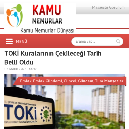
Masaüstü Görünüm
MENÜ
TOKİ Kuralarının Çekileceği Tarih
Belli Oldu
07 Aralık 2025 -
00:01
Emlak
,
Emlak Gündemi
,
Güncel
,
Gündem
,
Tüm Manşetler