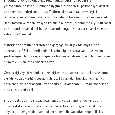
Engellilere yönelik, öncelikle bulundukları ortamda bağımsız
yaşayabilmeleri için durumlarına uygun olarak gerekli psikososyal destek
ve bakım hizmetleri sunulacak. Toplumsal hayata katılım ve eşitlik
temelinde engellilere habilitasyon ve rehabilitasyon hizmetleri verilecek.
Habilitasyon ve rehabilitasyon kararının alınması, planlanması, yürütülmesi
ve sonlandırılması dahil her aşamasında engelli ve ailesinin aktif ve etkin
katılımı sağlanacak.
Yurtdışından getirilen telefonların gerçeğe aykırı şekilde kayıt altına
alınması ile GSM aboneliklerinin kişinin bilgisi dışında yapılması ve bu
şekilde kişinin bilgi ve rızası dışında oluşturulan aboneliklerin bu özellikleri
bilinerek kullanılması yasaklanıyor.
Gerçek kişi veya özel hukuk tüzel kişilerine ait sosyal hizmet kuruluşlarında
eksiklik veya aykırılığın tespiti halinde, 16 yaşından büyükler için her yıl
belirlenen aylık net asgari ücret tutarının 10 katından 50 katına kadar idari
para cezası verilecek.
Birden fazla bakıma ihtiyacı olan engelli varsa hane içinde kişi başına
düşen ortalama aylık gelir tutarının hesaplanmasında, birinci bakıma
ihtiyacı olan engelliden sonraki her bakıma ihtiyacı olan engelli iki kişi