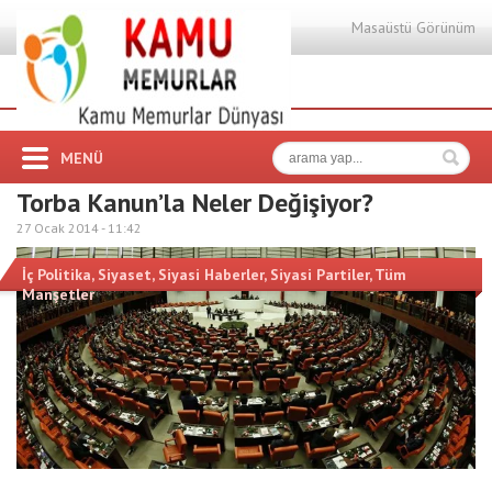
Masaüstü Görünüm
MENÜ
Torba Kanun’la Neler Değişiyor?
27 Ocak 2014 -
11:42
İç Politika
,
Siyaset
,
Siyasi Haberler
,
Siyasi Partiler
,
Tüm
Manşetler