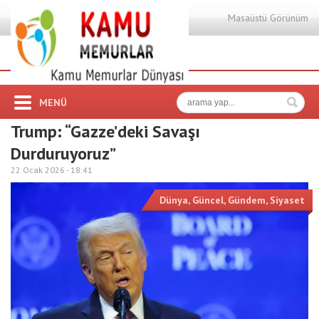
Masaüstü Görünüm
MENÜ
Trump: “Gazze’deki Savaşı
Durduruyoruz”
22 Ocak 2026 -
18:41
Dünya
,
Güncel
,
Gündem
,
Siyaset