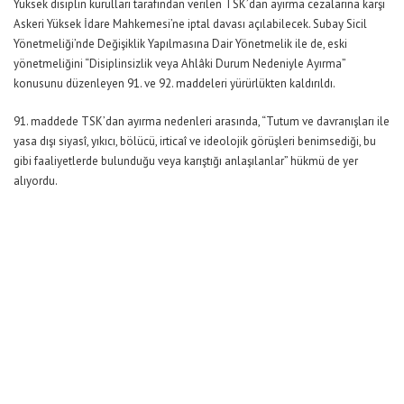
Yüksek disiplin kurulları tarafından verilen TSK’dan ayırma cezalarına karşı
Askeri Yüksek İdare Mahkemesi’ne iptal davası açılabilecek. Subay Sicil
Yönetmeliği’nde Değişiklik Yapılmasına Dair Yönetmelik ile de, eski
yönetmeliğini “Disiplinsizlik veya Ahlâki Durum Nedeniyle Ayırma”
konusunu düzenleyen 91. ve 92. maddeleri yürürlükten kaldırıldı.
91. maddede TSK’dan ayırma nedenleri arasında, “Tutum ve davranışları ile
yasa dışı siyasî, yıkıcı, bölücü, irticaî ve ideolojik görüşleri benimsediği, bu
gibi faaliyetlerde bulunduğu veya karıştığı anlaşılanlar” hükmü de yer
alıyordu.