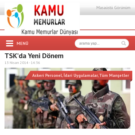
Masaüstü Görünüm
MENÜ
TSK’da Yeni Dönem
13 Nisan 2014 -
14:36
Askeri Personel
,
İdari Uygulamalar
,
Tüm Manşetler