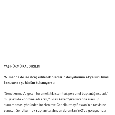
YAŞ HÜKMÜ KALDIRILDI
92. madde de ise ihraç edilecek olanların dosyalarının YAŞ’a sunulması
konusunda şu hüküm bulunuyordu:
“Genelkurmay’a gelen bu emeklilik istemleri, personel başkanlığınca adlî
müşavirlikle koordine edilerek, Yüksek Askerî Şûra kararına sunulup
sunulmaması yönünden incelenir ve Genelkurmay Başkanı’nın tasvibine
sunulur. Genelkurmay Başkanı tarafından durumları YAŞ’da görüşülmesi