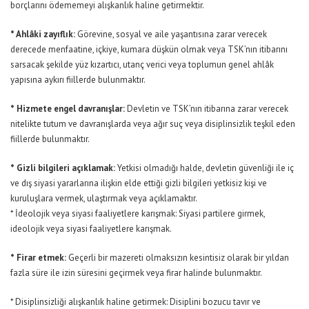
borçlarını ödememeyi alışkanlık haline getirmektir.
* Ahlâki zayıflık:
Görevine, sosyal ve aile yaşantısına zarar verecek
derecede menfaatine, içkiye, kumara düşkün olmak veya TSK’nın itibarını
sarsacak şekilde yüz kızartıcı, utanç verici veya toplumun genel ahlâk
yapısına aykırı fiillerde bulunmaktır.
* Hizmete engel davranışlar:
Devletin ve TSK’nın itibarına zarar verecek
nitelikte tutum ve davranışlarda veya ağır suç veya disiplinsizlik teşkil eden
fiillerde bulunmaktır.
* Gizli bilgileri açıklamak:
Yetkisi olmadığı halde, devletin güvenliği ile iç
ve dış siyasi yararlarına ilişkin elde ettiği gizli bilgileri yetkisiz kişi ve
kuruluşlara vermek, ulaştırmak veya açıklamaktır.
* İdeolojik veya siyasi faaliyetlere karışmak: Siyasi partilere girmek,
ideolojik veya siyasi faaliyetlere karışmak.
* Firar etmek:
Geçerli bir mazereti olmaksızın kesintisiz olarak bir yıldan
fazla süre ile izin süresini geçirmek veya firar halinde bulunmaktır.
* Disiplinsizliği alışkanlık haline getirmek: Disiplini bozucu tavır ve