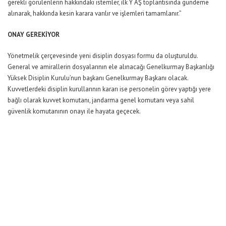
gerekli görülenlerin hakkındaki istemler, ilk Y AŞ toplantısında gündeme
alınarak, hakkında kesin karara varılır ve işlemleri tamamlanır.”
ONAY GEREKİYOR
Yönetmelik çerçevesinde yeni disiplin dosyası formu da oluşturuldu.
General ve amirallerin dosyalarının ele alınacağı Genelkurmay Başkanlığı
Yüksek Disiplin Kurulu’nun başkanı Genelkurmay Başkanı olacak.
Kuvvetlerdeki disiplin kurullarının kararı ise personelin görev yaptığı yere
bağlı olarak kuvvet komutanı, jandarma genel komutanı veya sahil
güvenlik komutanının onayı ile hayata geçecek.