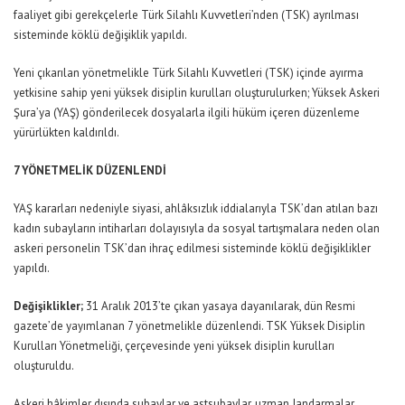
faaliyet gibi gerekçelerle Türk Silahlı Kuvvetleri’nden (TSK) ayrılması
sisteminde köklü değişiklik yapıldı.
Yeni çıkarılan yönetmelikle Türk Silahlı Kuvvetleri (TSK) içinde ayırma
yetkisine sahip yeni yüksek disiplin kurulları oluşturulurken; Yüksek Askeri
Şura’ya (YAŞ) gönderilecek dosyalarla ilgili hüküm içeren düzenleme
yürürlükten kaldırıldı.
7 YÖNETMELİK DÜZENLENDİ
YAŞ kararları nedeniyle siyasi, ahlâksızlık iddialarıyla TSK’dan atılan bazı
kadın subayların intiharları dolayısıyla da sosyal tartışmalara neden olan
askeri personelin TSK’dan ihraç edilmesi sisteminde köklü değişiklikler
yapıldı.
Değişiklikler;
31 Aralık 2013’te çıkan yasaya dayanılarak, dün Resmi
gazete’de yayımlanan 7 yönetmelikle düzenlendi. TSK Yüksek Disiplin
Kurulları Yönetmeliği, çerçevesinde yeni yüksek disiplin kurulları
oluşturuldu.
Askeri hâkimler dışında subaylar ve astsubaylar, uzman Jandarmalar,