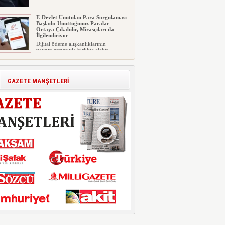
E-Devlet Unutulan Para Sorgulaması
Başladı: Unuttuğunuz Paralar
Ortaya Çıkabilir, Mirasçıları da
İlgilendiriyor
Dijital ödeme alışkanlıklarının
yaygınlaşmasıyla birlikte elektr...
İşte Okullarda Öğrencilerin
Kıyafet/Formalarının Belirlenmesine
Dair Usul ve Esaslar
GAZETE MANŞETLERİ
Milli Eğitim Bakanlığı Temel Öğretim
Genel Müdürlüğü 22.07.2026 ...
Motorine Gece Yarısı Büyük İndirim
ABD-İran arasında yeniden diplomasi
yürütüleceği sinyallerinin p...
LPG’ye Dev Zam Geliyor!
Küresel petrol piyasalarındaki
dalgalanmalar ve döviz kurundaki ...
“Eylül Ayında Kiralık Sosyal Konut
Projesi Hayata Geçiyor”
Eylül ayında kiralık sosyal konut
projeleri başlıyor. Öne çıkan ...