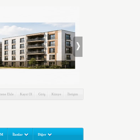
itene Ekle
Kayıt Ol
Giriş
Künye
İletişim
UM
İlanlar
Diğer