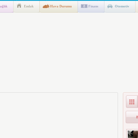
ağlık
Emlak
Hava Durumu
Finans
Otomotiv
n Kıyafet/Formalarının Belirlenmesine Dair Usul ve Esaslar
k İndirim
al Konut Projesi Hayata Geçiyor”