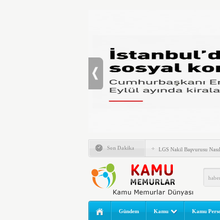
6 Milyon Emekli İçin Bekl
Son Dakika
LGS Nakil Başvurusu Nası
MEB LGS 2026 SONUÇ SO
Açıklandı! Liselere Geçiş
2026 Yılı Norm Güncelleme
Polis Akademisi İç Güvenl
Gündem
Kamu
Kamu Perso
E-Devlet Unutulan Para Sor