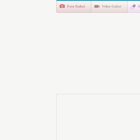
da İlgilendiriyor
Foto Galeri
Video Galeri
S
İşte Okullarda Öğrencileri
Motorine Gece Yarısı Büyü
LPG’ye Dev Zam Geliyor!
“Eylül Ayında Kiralık Sosy