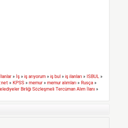
İlanlar
»
İş
»
iş arıyorum
»
iş bul
»
iş ilanları
»
ISBUL
»
r.net
»
KPSS
»
memur
»
memur alımları
»
Rusça
»
elediyeler Birliği Sözleşmeli Tercüman Alım İlanı
»