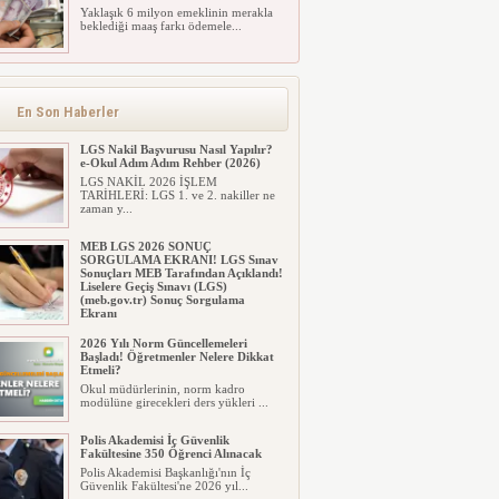
Yaklaşık 6 milyon emeklinin merakla
beklediği maaş farkı ödemele...
6 Milyon Emekli İçin Beklenen Gün!
Paralar Hesaplara Geçiyor
Yaklaşık 6 milyon emeklinin merakla
beklediği maaş farkı ödemele...
En Son Haberler
LGS Nakil Başvurusu Nasıl Yapılır?
e-Okul Adım Adım Rehber (2026)
LGS NAKİL 2026 İŞLEM
TARİHLERİ: LGS 1. ve 2. nakiller ne
zaman y...
MEB LGS 2026 SONUÇ
SORGULAMA EKRANI! LGS Sınav
Sonuçları MEB Tarafından Açıklandı!
Liselere Geçiş Sınavı (LGS)
(meb.gov.tr) Sonuç Sorgulama
Ekranı
2026 LGS tercih sonuçları açıklandı...
2026 Yılı Norm Güncellemeleri
Milyonlarca öğrenci için ...
Başladı! Öğretmenler Nelere Dikkat
Etmeli?
Okul müdürlerinin, norm kadro
modülüne girecekleri ders yükleri ...
Polis Akademisi İç Güvenlik
Fakültesine 350 Öğrenci Alınacak
Polis Akademisi Başkanlığı'nın İç
Güvenlik Fakültesi'ne 2026 yıl...