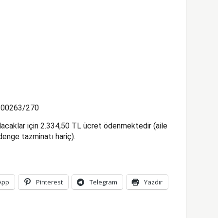
 00263/270
acaklar için 2.334,50 TL ücret ödenmektedir (aile
 denge tazminatı hariç).
App
Pinterest
Telegram
Yazdır