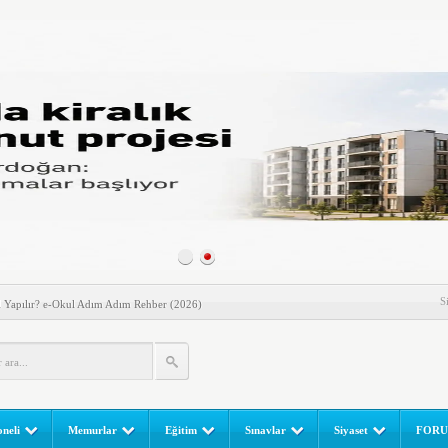
enen Gün! Paralar Hesaplara Geçiyor
S
l Yapılır? e-Okul Adım Adım Rehber (2026)
RGULAMA EKRANI! LGS Sınav Sonuçları MEB Tarafından
 Sınavı (LGS) (meb.gov.tr) Sonuç Sorgulama Ekranı
leri Başladı! Öğretmenler Nelere Dikkat Etmeli?
ik Fakültesine 350 Öğrenci Alınacak
neli
Memurlar
Eğitim
Sınavlar
Siyaset
FOR
gulaması Başladı: Unuttuğunuz Paralar Ortaya Çıkabilir, Mirasçıları