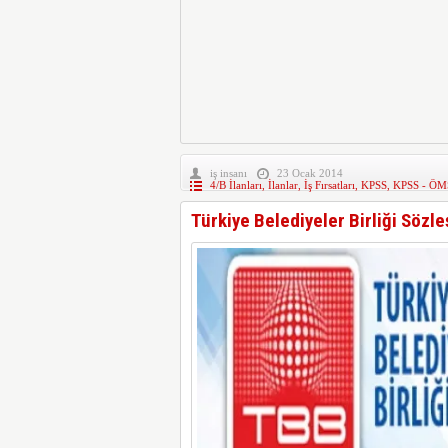
iş insanı
23 Ocak 2014
4/B İlanları
,
İlanlar
,
İş Fırsatları
,
KPSS
,
KPSS - ÖMS
Türkiye Belediyeler Birliği Sözl